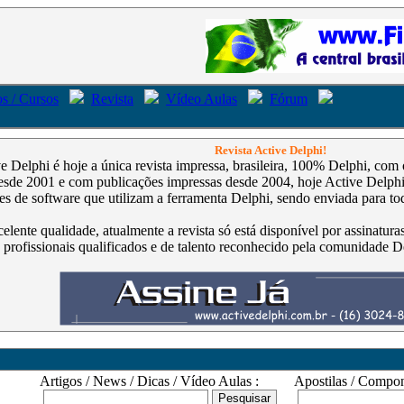
s / Cursos
Revista
Vídeo Aulas
Fórum
Revista Active Delphi!
ve Delphi é hoje a única revista impressa, brasileira, 100% Delphi, co
de 2001 e com publicações impressas desde 2004, hoje Active Delphi é
s de software que utilizam a ferramenta Delphi, sendo enviada para tod
celente qualidade, atualmente a revista só está disponível por assinatur
 profissionais qualificados e de talento reconhecido pela comunidade D
Artigos / News / Dicas / Vídeo Aulas :
Apostilas / Compone