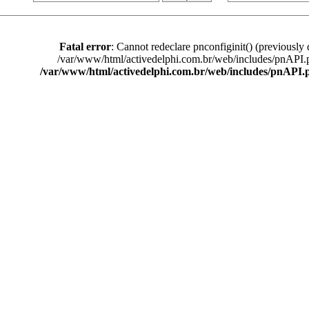
Fatal error
: Cannot redeclare pnconfiginit() (previously 
/var/www/html/activedelphi.com.br/web/includes/pnAPI.
/var/www/html/activedelphi.com.br/web/includes/pnAPI.