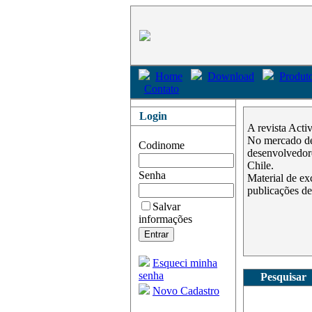
Home
Download
Produto
Contato
Login
A revista Acti
No mercado des
Codinome
desenvolvedore
Chile.
Senha
Material de ex
publicações de
Salvar
informações
Esqueci minha
senha
Pesquisar
Novo Cadastro