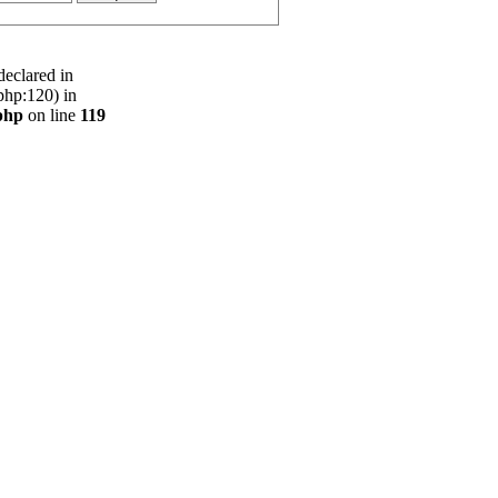
declared in
php:120) in
php
on line
119