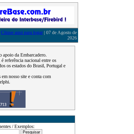
Clique aqui para logar
| 07 de Agosto de
2026
m o apoio da Embarcadero.
 referência nacional entre os
os os estados do Brasil, Portugal e
as em nosso site e conta com
elphi.
ntes / Exemplos: