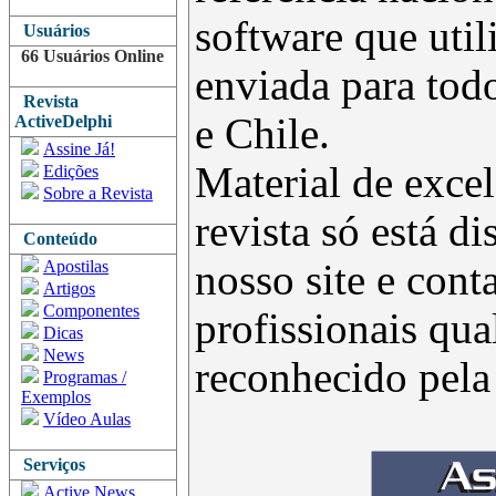
software que uti
Usuários
66 Usuários Online
enviada para todo
Revista
e Chile.
ActiveDelphi
Assine Já!
Material de excel
Edições
Sobre a Revista
revista só está d
Conteúdo
Apostilas
nosso site e con
Artigos
Componentes
profissionais qua
Dicas
News
reconhecido pel
Programas /
Exemplos
Vídeo Aulas
Serviços
Active News