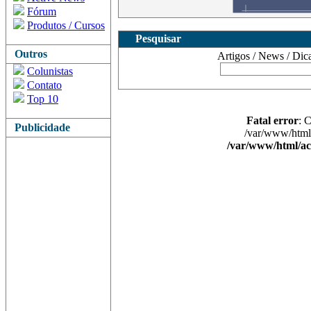
Fórum
Produtos / Cursos
Pesquisar
Outros
Artigos / News / Dicas 
Colunistas
Contato
Top 10
Fatal error
: 
Publicidade
/var/www/html/
/var/www/html/ac