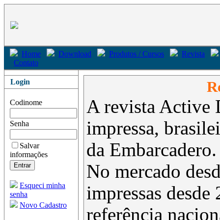
Home
Download
Produtos / Cursos
Revista
Contato
Login
Re
A revista Active 
Codinome
impressa, brasil
Senha
da Embarcadero.
Salvar
informações
No mercado desd
Esqueci minha
impressas desde 
senha
Novo Cadastro
referência nacion