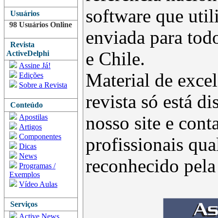
software que uti
Usuários
98 Usuários Online
enviada para todo
Revista
e Chile.
ActiveDelphi
Assine Já!
Material de excel
Edições
Sobre a Revista
revista só está d
Conteúdo
Apostilas
nosso site e con
Artigos
Componentes
profissionais qua
Dicas
News
reconhecido pel
Programas /
Exemplos
Vídeo Aulas
Serviços
Active News