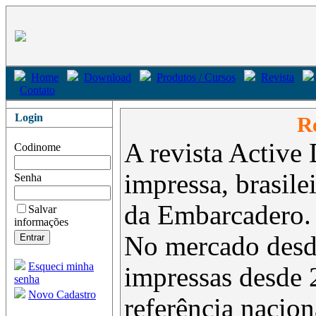
Home
Download
Produtos / Cursos
Revista
Contato
Login
Re
A revista Active 
Codinome
impressa, brasil
Senha
da Embarcadero.
Salvar
informações
No mercado desd
Esqueci minha
impressas desde 
senha
Novo Cadastro
referência nacion