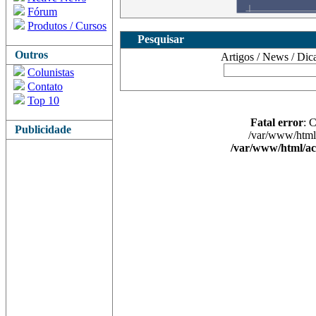
Fórum
Produtos / Cursos
Pesquisar
Outros
Artigos / News / Dicas 
Colunistas
Contato
Top 10
Fatal error
: 
Publicidade
/var/www/html/
/var/www/html/ac