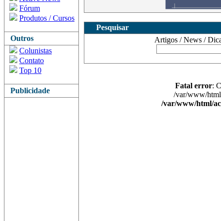
Fórum
Produtos / Cursos
Pesquisar
Outros
Artigos / News / Dicas 
Colunistas
Contato
Top 10
Fatal error
: 
Publicidade
/var/www/html/
/var/www/html/ac