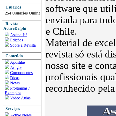
software que uti
Usuários
254 Usuários Online
enviada para todo
Revista
e Chile.
ActiveDelphi
Assine Já!
Material de excel
Edições
Sobre a Revista
revista só está d
Conteúdo
Apostilas
nosso site e con
Artigos
Componentes
profissionais qua
Dicas
News
reconhecido pel
Programas /
Exemplos
Vídeo Aulas
Serviços
Active News