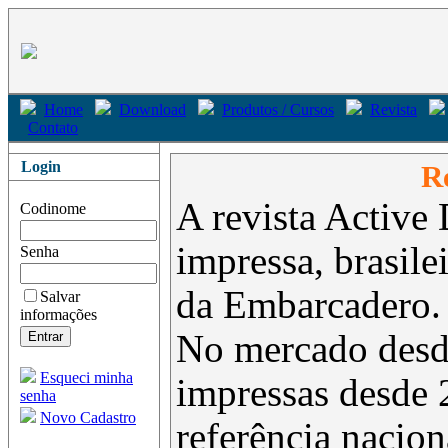
Home
Download
Produtos / Cursos
Revista
Contato
Login
Re
A revista Active 
Codinome
impressa, brasil
Senha
da Embarcadero.
Salvar
informações
No mercado desd
Esqueci minha
impressas desde 
senha
Novo Cadastro
referência nacion