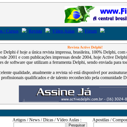
s / Cursos
Revista
Vídeo Aulas
Fórum
Revista Active Delphi!
ve Delphi é hoje a única revista impressa, brasileira, 100% Delphi, co
de 2001 e com publicações impressas desde 2004, hoje Active Delphi é
s de software que utilizam a ferramenta Delphi, sendo enviada para tod
celente qualidade, atualmente a revista só está disponível por assinatur
 profissionais qualificados e de talento reconhecido pela comunidade D
Artigos / News / Dicas / Vídeo Aulas :
Apostilas / Compone