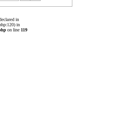
declared in
php:120) in
php
on line
119