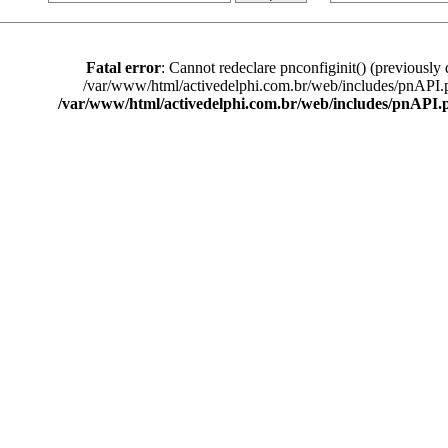
Fatal error
: Cannot redeclare pnconfiginit() (previously 
/var/www/html/activedelphi.com.br/web/includes/pnAPI.
/var/www/html/activedelphi.com.br/web/includes/pnAPI.