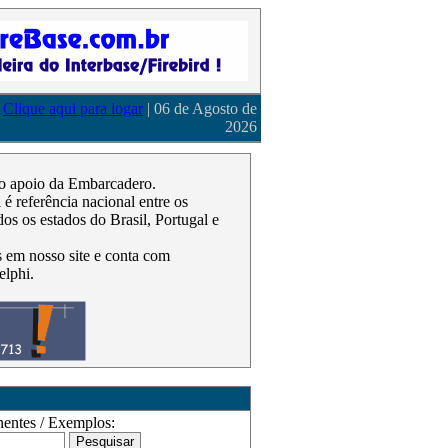
Clique aqui para logar
| 06 de Agosto de
2026
m o apoio da Embarcadero.
 referência nacional entre os
os os estados do Brasil, Portugal e
as em nosso site e conta com
elphi.
ntes / Exemplos: