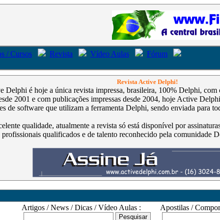
s / Cursos
Revista
Vídeo Aulas
Fórum
Revista Active Delphi!
ve Delphi é hoje a única revista impressa, brasileira, 100% Delphi, co
de 2001 e com publicações impressas desde 2004, hoje Active Delphi é
s de software que utilizam a ferramenta Delphi, sendo enviada para tod
celente qualidade, atualmente a revista só está disponível por assinatur
 profissionais qualificados e de talento reconhecido pela comunidade D
Artigos / News / Dicas / Vídeo Aulas :
Apostilas / Compone