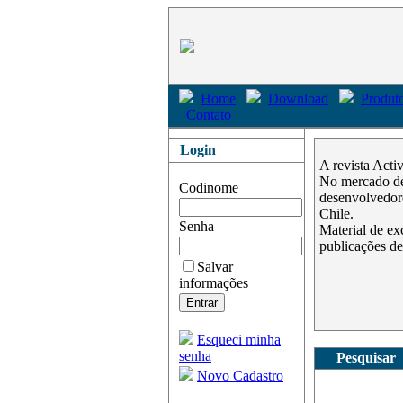
Home
Download
Produto
Contato
Login
A revista Acti
No mercado des
Codinome
desenvolvedore
Chile.
Senha
Material de ex
publicações de
Salvar
informações
Esqueci minha
senha
Pesquisar
Novo Cadastro