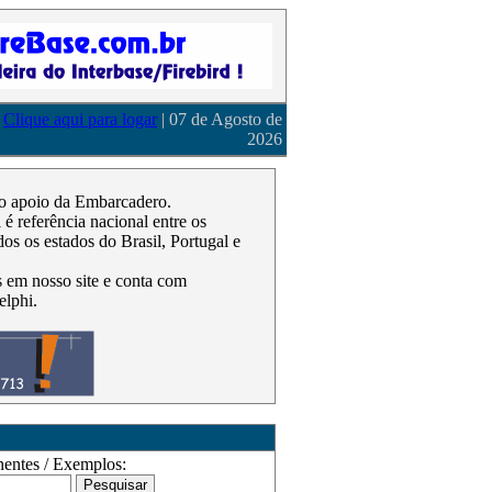
Clique aqui para logar
| 07 de Agosto de
2026
m o apoio da Embarcadero.
 referência nacional entre os
os os estados do Brasil, Portugal e
as em nosso site e conta com
elphi.
ntes / Exemplos: