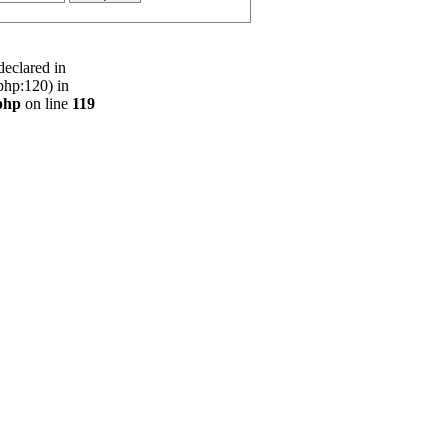
declared in
php:120) in
php
on line
119