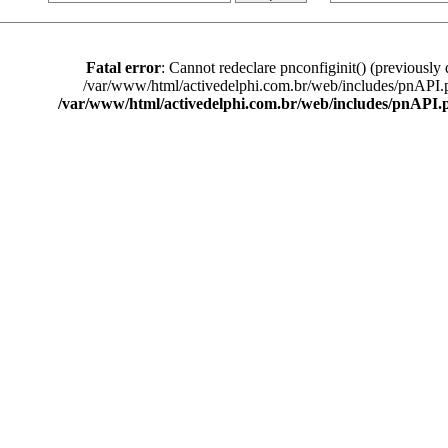
Fatal error
: Cannot redeclare pnconfiginit() (previously 
/var/www/html/activedelphi.com.br/web/includes/pnAPI.
/var/www/html/activedelphi.com.br/web/includes/pnAPI.