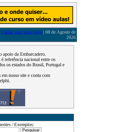
Clique aqui para logar
| 08 de Agosto de
2026
m o apoio da Embarcadero.
 referência nacional entre os
os os estados do Brasil, Portugal e
as em nosso site e conta com
elphi.
ntes / Exemplos: