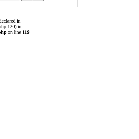
declared in
php:120) in
php
on line
119