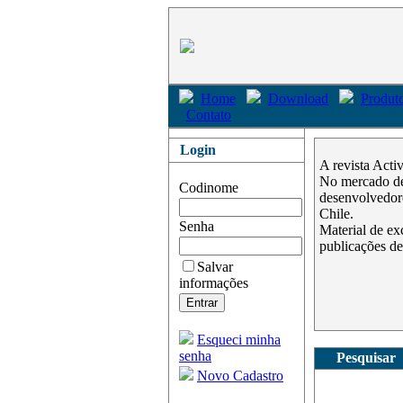
Home
Download
Produto
Contato
Login
A revista Acti
No mercado des
Codinome
desenvolvedore
Chile.
Senha
Material de ex
publicações de
Salvar
informações
Esqueci minha
senha
Pesquisar
Novo Cadastro