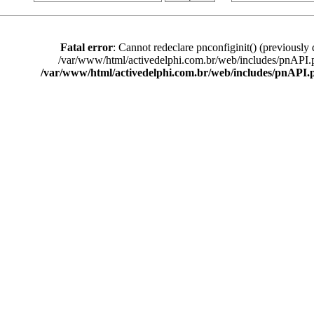
Fatal error
: Cannot redeclare pnconfiginit() (previously 
/var/www/html/activedelphi.com.br/web/includes/pnAPI.
/var/www/html/activedelphi.com.br/web/includes/pnAPI.