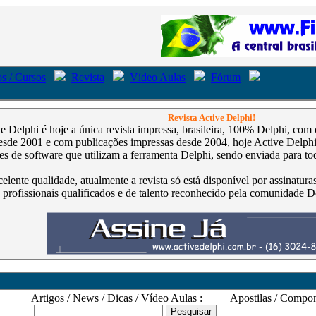
s / Cursos
Revista
Vídeo Aulas
Fórum
Revista Active Delphi!
ve Delphi é hoje a única revista impressa, brasileira, 100% Delphi, co
de 2001 e com publicações impressas desde 2004, hoje Active Delphi é
s de software que utilizam a ferramenta Delphi, sendo enviada para tod
celente qualidade, atualmente a revista só está disponível por assinatur
 profissionais qualificados e de talento reconhecido pela comunidade D
Artigos / News / Dicas / Vídeo Aulas :
Apostilas / Compone