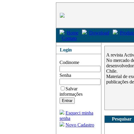
Home
Download
Produto
Contato
Login
A revista Acti
No mercado des
Codinome
desenvolvedore
Chile.
Senha
Material de ex
publicações de
Salvar
informações
Esqueci minha
senha
Pesquisar
Novo Cadastro