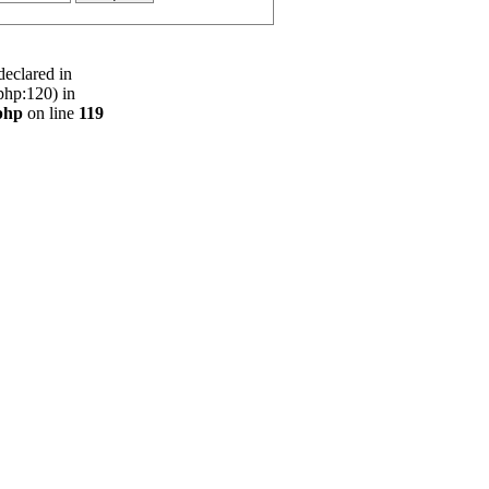
declared in
php:120) in
php
on line
119