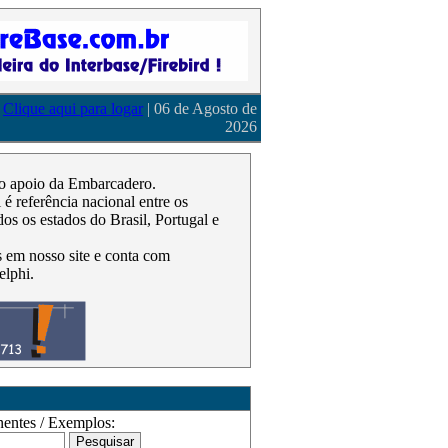
Clique aqui para logar
| 06 de Agosto de
2026
m o apoio da Embarcadero.
 referência nacional entre os
os os estados do Brasil, Portugal e
as em nosso site e conta com
elphi.
ntes / Exemplos: