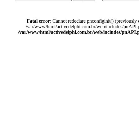
Fatal error
: Cannot redeclare pnconfiginit() (previously 
/var/www/html/activedelphi.com.br/web/includes/pnAPI.
/var/www/html/activedelphi.com.br/web/includes/pnAPI.