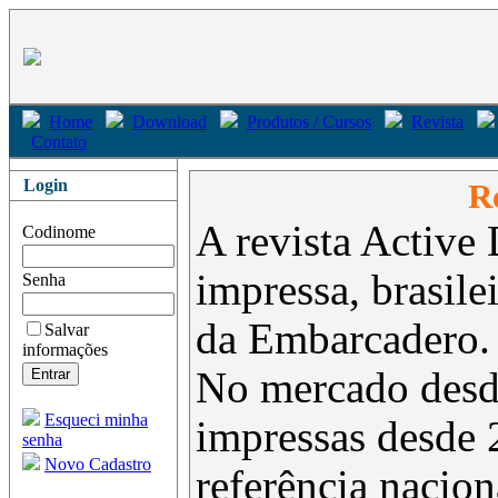
Home
Download
Produtos / Cursos
Revista
Contato
Login
Re
A revista Active 
Codinome
impressa, brasil
Senha
da Embarcadero.
Salvar
informações
No mercado desd
Esqueci minha
impressas desde 
senha
Novo Cadastro
referência nacion