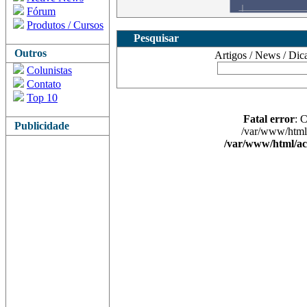
Fórum
Produtos / Cursos
Pesquisar
Outros
Artigos / News / Dicas 
Colunistas
Contato
Top 10
Fatal error
: 
Publicidade
/var/www/html/
/var/www/html/ac