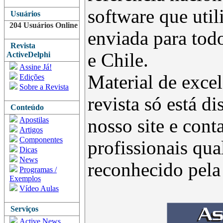
software que uti
Usuários
204 Usuários Online
enviada para todo
Revista
e Chile.
ActiveDelphi
Assine Já!
Material de excel
Edições
Sobre a Revista
revista só está d
Conteúdo
Apostilas
nosso site e con
Artigos
Componentes
profissionais qua
Dicas
News
reconhecido pel
Programas /
Exemplos
Vídeo Aulas
Serviços
Active News