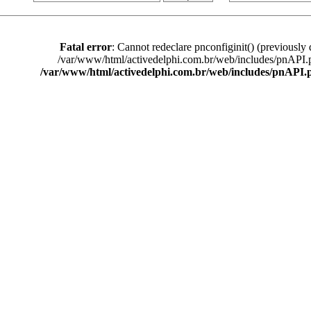
Fatal error
: Cannot redeclare pnconfiginit() (previously 
/var/www/html/activedelphi.com.br/web/includes/pnAPI.
/var/www/html/activedelphi.com.br/web/includes/pnAPI.