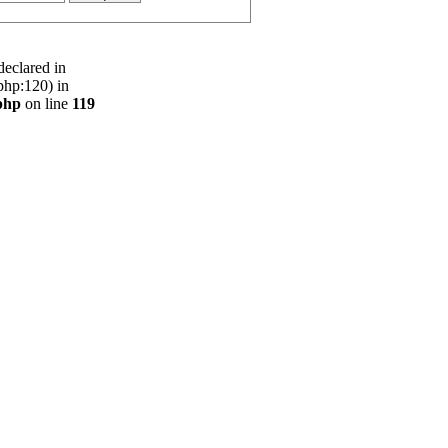
declared in
php:120) in
php
on line
119