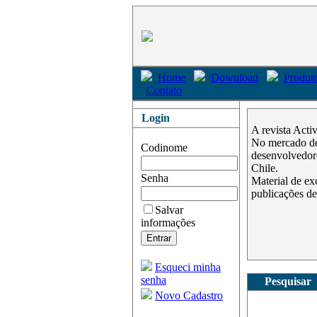
Home
Download
Produto
Contato
Login
A revista Acti
No mercado des
Codinome
desenvolvedore
Chile.
Senha
Material de ex
publicações de
Salvar
informações
Esqueci minha
senha
Pesquisar
Novo Cadastro