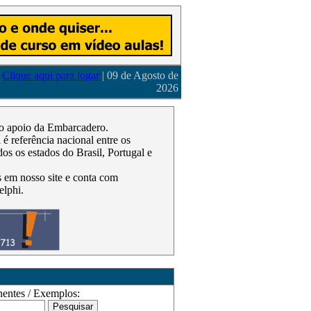
Clique aqui para logar
| 09 de Agosto de
2026
m o apoio da Embarcadero.
 referência nacional entre os
os os estados do Brasil, Portugal e
as em nosso site e conta com
elphi.
ntes / Exemplos: