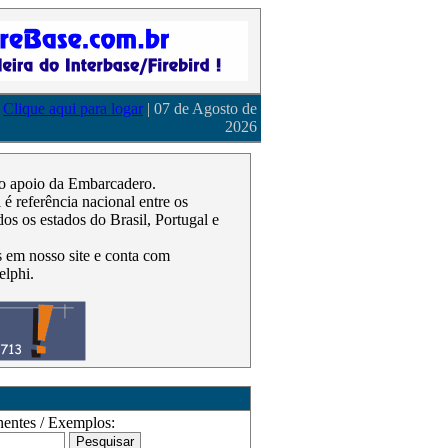
Clique aqui para logar
| 07 de Agosto de
2026
m o apoio da Embarcadero.
 referência nacional entre os
os os estados do Brasil, Portugal e
as em nosso site e conta com
elphi.
ntes / Exemplos: