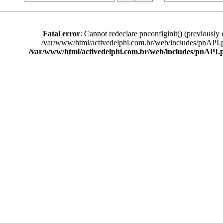
Fatal error
: Cannot redeclare pnconfiginit() (previously 
/var/www/html/activedelphi.com.br/web/includes/pnAPI.
/var/www/html/activedelphi.com.br/web/includes/pnAPI.