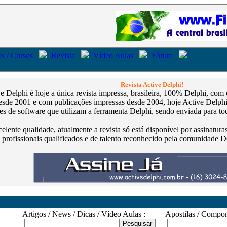
s / Cursos
Revista
Vídeo Aulas
Fórum
Revista Active Delphi!
ve Delphi é hoje a única revista impressa, brasileira, 100% Delphi, co
de 2001 e com publicações impressas desde 2004, hoje Active Delphi é
s de software que utilizam a ferramenta Delphi, sendo enviada para tod
celente qualidade, atualmente a revista só está disponível por assinatur
 profissionais qualificados e de talento reconhecido pela comunidade D
Artigos / News / Dicas / Vídeo Aulas :
Apostilas / Compone