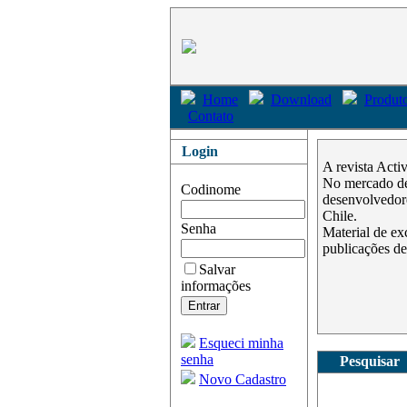
Home
Download
Produto
Contato
Login
A revista Acti
No mercado des
Codinome
desenvolvedore
Chile.
Senha
Material de ex
publicações de
Salvar
informações
Esqueci minha
senha
Pesquisar
Novo Cadastro