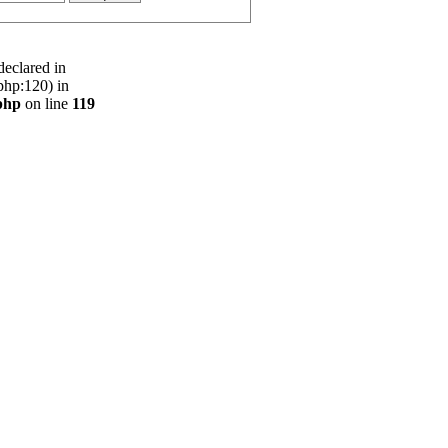
declared in
php:120) in
php
on line
119