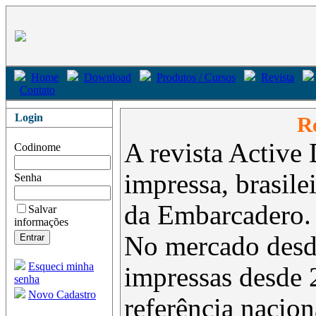
Home
Download
Produtos / Cursos
Revista
Contato
Login
Re
A revista Active 
Codinome
impressa, brasil
Senha
da Embarcadero.
Salvar
informações
No mercado desd
Esqueci minha
impressas desde 
senha
Novo Cadastro
referência nacion