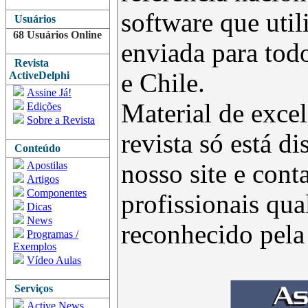
software que uti
Usuários
68 Usuários Online
enviada para todo
Revista
e Chile.
ActiveDelphi
Assine Já!
Material de excel
Edições
Sobre a Revista
revista só está d
Conteúdo
Apostilas
nosso site e con
Artigos
Componentes
profissionais qua
Dicas
News
reconhecido pel
Programas /
Exemplos
Vídeo Aulas
Serviços
Active News