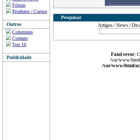
Fórum
Produtos / Cursos
Pesquisar
Outros
Artigos / News / Dicas 
Colunistas
Contato
Top 10
Fatal error
: 
Publicidade
/var/www/html/
/var/www/html/ac