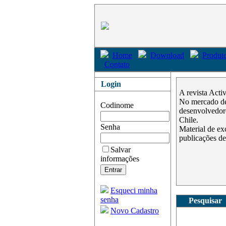
Home
Download
Produto
Contato
Login
A revista Acti
No mercado des
Codinome
desenvolvedore
Chile.
Senha
Material de ex
publicações de
Salvar
informações
Esqueci minha
senha
Pesquisar
Novo Cadastro