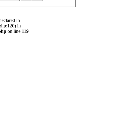
declared in
php:120) in
php
on line
119