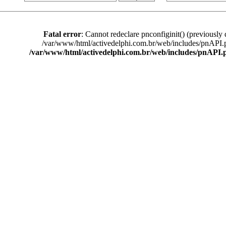
Fatal error
: Cannot redeclare pnconfiginit() (previously 
/var/www/html/activedelphi.com.br/web/includes/pnAPI.
/var/www/html/activedelphi.com.br/web/includes/pnAPI.