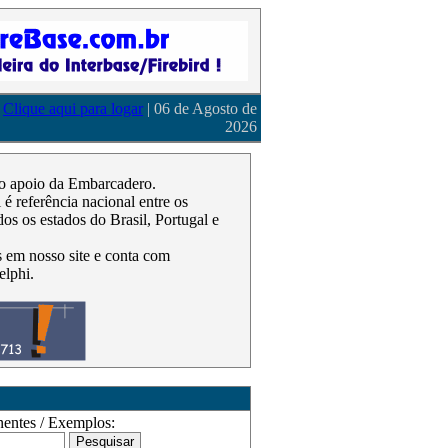
Clique aqui para logar
| 06 de Agosto de
2026
m o apoio da Embarcadero.
 referência nacional entre os
os os estados do Brasil, Portugal e
as em nosso site e conta com
elphi.
ntes / Exemplos: