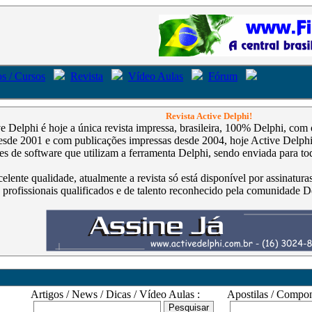
s / Cursos
Revista
Vídeo Aulas
Fórum
Revista Active Delphi!
ve Delphi é hoje a única revista impressa, brasileira, 100% Delphi, co
de 2001 e com publicações impressas desde 2004, hoje Active Delphi é
s de software que utilizam a ferramenta Delphi, sendo enviada para tod
celente qualidade, atualmente a revista só está disponível por assinatur
 profissionais qualificados e de talento reconhecido pela comunidade D
Artigos / News / Dicas / Vídeo Aulas :
Apostilas / Compone