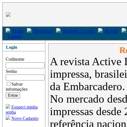
Home
Download
Produtos / Cursos
Revista
Contato
Login
Re
A revista Active 
Codinome
impressa, brasil
Senha
da Embarcadero.
Salvar
informações
No mercado desd
Esqueci minha
impressas desde 
senha
Novo Cadastro
referência nacion