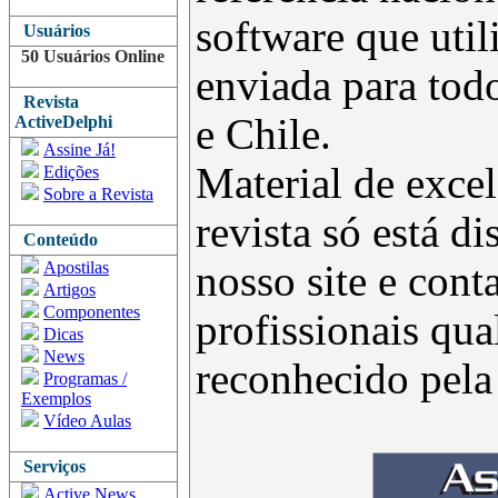
software que uti
Usuários
50 Usuários Online
enviada para todo
Revista
e Chile.
ActiveDelphi
Assine Já!
Material de excel
Edições
Sobre a Revista
revista só está d
Conteúdo
Apostilas
nosso site e con
Artigos
Componentes
profissionais qua
Dicas
News
reconhecido pel
Programas /
Exemplos
Vídeo Aulas
Serviços
Active News