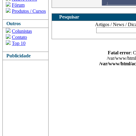
Fórum
Produtos / Cursos
Pesquisar
Outros
Artigos / News / Dicas 
Colunistas
Contato
Top 10
Fatal error
: 
Publicidade
/var/www/html/
/var/www/html/ac