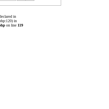
declared in
php:120) in
php
on line
119