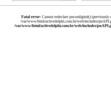
Fatal error
: Cannot redeclare pnconfiginit() (previously 
/var/www/html/activedelphi.com.br/web/includes/pnAPI.
/var/www/html/activedelphi.com.br/web/includes/pnAPI.