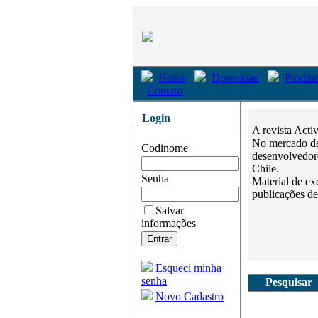
Home
Download
Produto
Contato
Login
A revista Acti
No mercado des
Codinome
desenvolvedore
Chile.
Senha
Material de ex
publicações de
Salvar
informações
Esqueci minha
senha
Pesquisar
Novo Cadastro