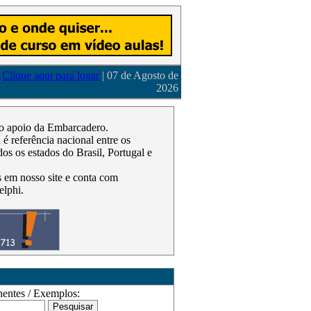
Clique aqui para logar
| 07 de Agosto de
2026
m o apoio da Embarcadero.
 referência nacional entre os
os os estados do Brasil, Portugal e
as em nosso site e conta com
elphi.
ntes / Exemplos: