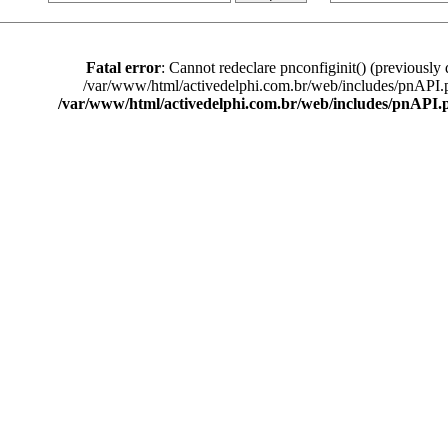
Fatal error
: Cannot redeclare pnconfiginit() (previously 
/var/www/html/activedelphi.com.br/web/includes/pnAPI.
/var/www/html/activedelphi.com.br/web/includes/pnAPI.