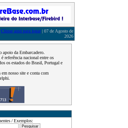
Clique aqui para logar
| 07 de Agosto de
2026
m o apoio da Embarcadero.
 referência nacional entre os
os os estados do Brasil, Portugal e
as em nosso site e conta com
elphi.
ntes / Exemplos: