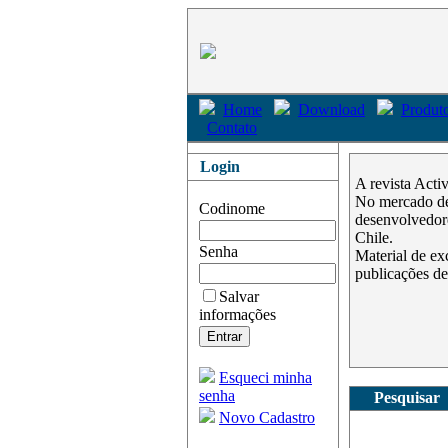
Home
Download
Produto
Contato
Login
A revista Acti
No mercado des
Codinome
desenvolvedore
Chile.
Senha
Material de ex
publicações de
Salvar
informações
Esqueci minha
senha
Pesquisar
Novo Cadastro