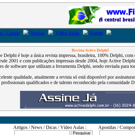
s / Cursos
Revista
Vídeo Aulas
Fórum
Revista Active Delphi!
ve Delphi é hoje a única revista impressa, brasileira, 100% Delphi, co
de 2001 e com publicações impressas desde 2004, hoje Active Delphi é
s de software que utilizam a ferramenta Delphi, sendo enviada para tod
celente qualidade, atualmente a revista só está disponível por assinatur
 profissionais qualificados e de talento reconhecido pela comunidade D
Artigos / News / Dicas / Vídeo Aulas :
Apostilas / Compone