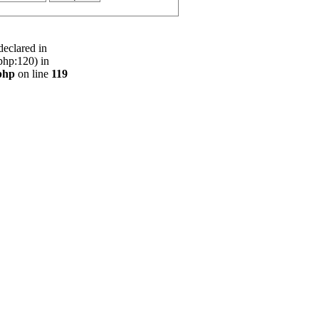
declared in
php:120) in
php
on line
119