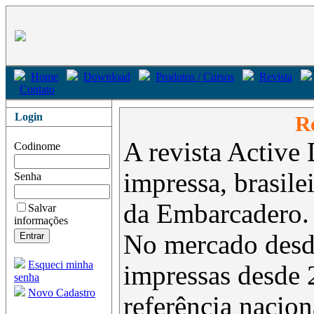
Home
Download
Produtos / Cursos
Revista
Contato
Login
Re
A revista Active 
Codinome
impressa, brasil
Senha
da Embarcadero.
Salvar
informações
No mercado desd
Esqueci minha
impressas desde 
senha
Novo Cadastro
referência nacion