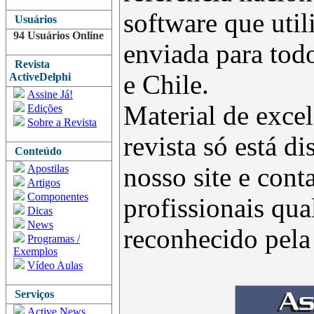
software que uti
Usuários
94 Usuários Online
enviada para todo
Revista
e Chile.
ActiveDelphi
Assine Já!
Material de excel
Edições
Sobre a Revista
revista só está d
Conteúdo
Apostilas
nosso site e con
Artigos
Componentes
profissionais qua
Dicas
News
reconhecido pel
Programas /
Exemplos
Vídeo Aulas
Serviços
Active News