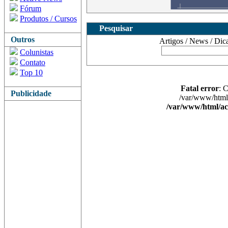
Fórum
Produtos / Cursos
Pesquisar
Outros
Artigos / News / Dicas 
Colunistas
Contato
Top 10
Fatal error
: 
Publicidade
/var/www/html/
/var/www/html/ac