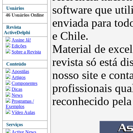
software que uti
Usuários
46 Usuários Online
enviada para todo
Revista
e Chile.
ActiveDelphi
Assine Já!
Material de excel
Edições
Sobre a Revista
revista só está d
Conteúdo
Apostilas
nosso site e con
Artigos
Componentes
profissionais qua
Dicas
News
reconhecido pel
Programas /
Exemplos
Vídeo Aulas
Serviços
Active News