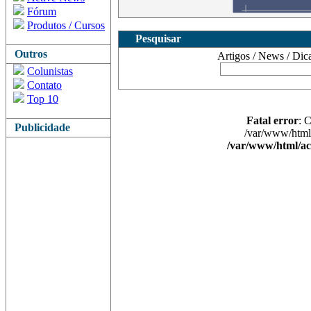
Fórum
Produtos / Cursos
Pesquisar
Outros
Artigos / News / Dicas 
Colunistas
Contato
Top 10
Fatal error
: 
Publicidade
/var/www/html/
/var/www/html/ac