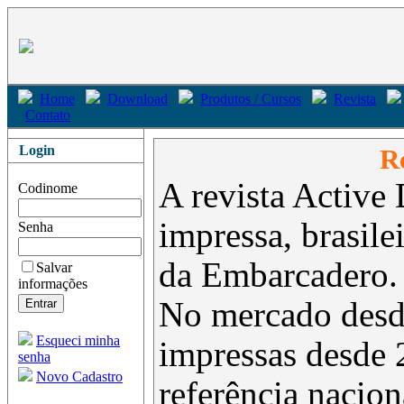
Home
Download
Produtos / Cursos
Revista
Contato
Login
Re
A revista Active 
Codinome
impressa, brasil
Senha
da Embarcadero.
Salvar
informações
No mercado desd
Esqueci minha
impressas desde 
senha
Novo Cadastro
referência nacion