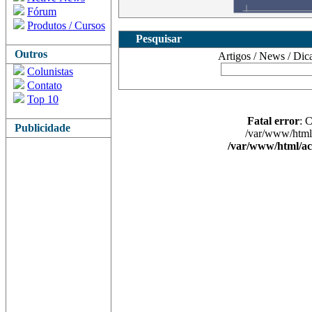
Fórum
Produtos / Cursos
Pesquisar
Outros
Artigos / News / Dicas 
Colunistas
Contato
Top 10
Fatal error
: 
Publicidade
/var/www/html/
/var/www/html/ac