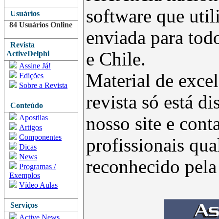
software que uti
Usuários
84 Usuários Online
enviada para todo
Revista
e Chile.
ActiveDelphi
Assine Já!
Material de excel
Edições
Sobre a Revista
revista só está d
Conteúdo
Apostilas
nosso site e con
Artigos
Componentes
profissionais qua
Dicas
News
reconhecido pel
Programas /
Exemplos
Vídeo Aulas
Serviços
Active News