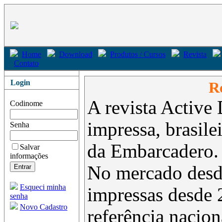
Home
Download
Produtos / Cursos
Revista
Contato
Login
Re
A revista Active 
Codinome
impressa, brasil
Senha
da Embarcadero.
Salvar
informações
No mercado desd
Esqueci minha
impressas desde 
senha
Novo Cadastro
referência nacion