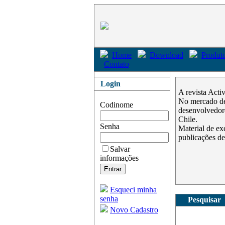
Home
Download
Produto
Contato
Login
A revista Acti
No mercado des
Codinome
desenvolvedore
Chile.
Senha
Material de ex
publicações de
Salvar
informações
Esqueci minha
senha
Pesquisar
Novo Cadastro