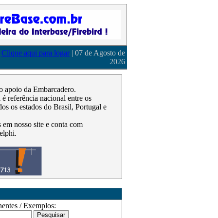
Clique aqui para logar
| 07 de Agosto de
2026
m o apoio da Embarcadero.
 referência nacional entre os
os os estados do Brasil, Portugal e
as em nosso site e conta com
elphi.
ntes / Exemplos: