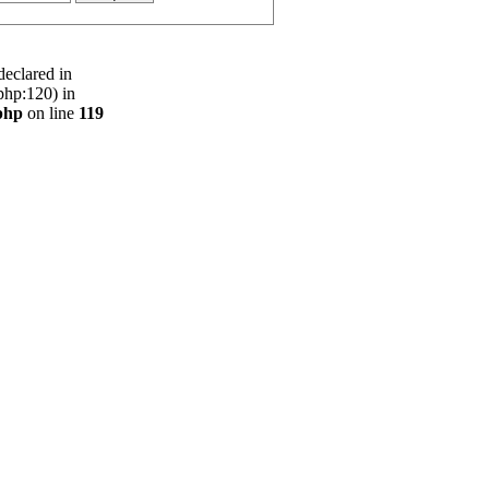
declared in
php:120) in
php
on line
119