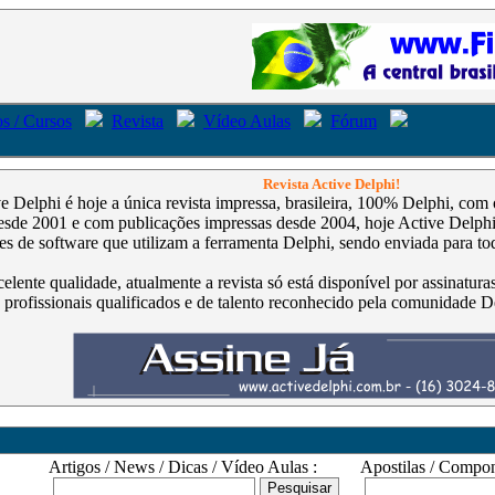
s / Cursos
Revista
Vídeo Aulas
Fórum
Revista Active Delphi!
ve Delphi é hoje a única revista impressa, brasileira, 100% Delphi, co
de 2001 e com publicações impressas desde 2004, hoje Active Delphi é
s de software que utilizam a ferramenta Delphi, sendo enviada para tod
celente qualidade, atualmente a revista só está disponível por assinatur
 profissionais qualificados e de talento reconhecido pela comunidade D
Artigos / News / Dicas / Vídeo Aulas :
Apostilas / Compone