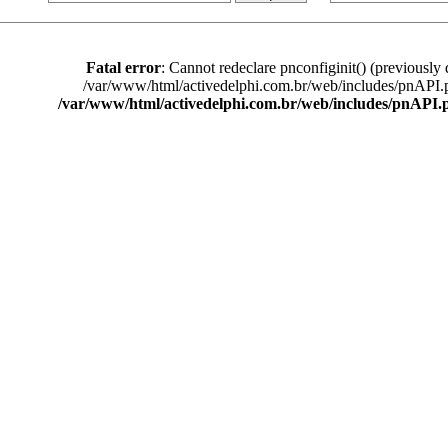
Fatal error
: Cannot redeclare pnconfiginit() (previously 
/var/www/html/activedelphi.com.br/web/includes/pnAPI.
/var/www/html/activedelphi.com.br/web/includes/pnAPI.