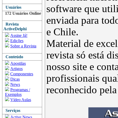
software que uti
Usuários
172 Usuários Online
enviada para todo
Revista
e Chile.
ActiveDelphi
Assine Já!
Material de excel
Edições
Sobre a Revista
revista só está d
Conteúdo
Apostilas
nosso site e con
Artigos
Componentes
profissionais qua
Dicas
News
reconhecido pel
Programas /
Exemplos
Vídeo Aulas
Serviços
Active News