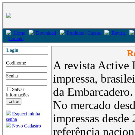
Home
Download
Produtos / Cursos
Revista
Contato
Login
Re
A revista Active 
Codinome
impressa, brasil
Senha
da Embarcadero.
Salvar
informações
No mercado desd
Esqueci minha
impressas desde 
senha
Novo Cadastro
referência nacion