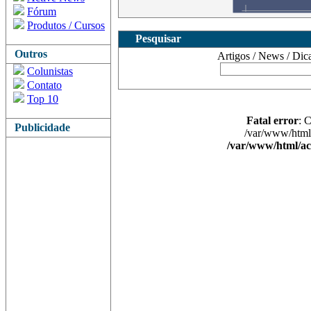
Fórum
Produtos / Cursos
Pesquisar
Outros
Artigos / News / Dicas 
Colunistas
Contato
Top 10
Fatal error
: 
Publicidade
/var/www/html/
/var/www/html/ac