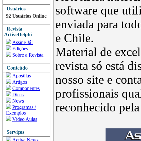
software que uti
Usuários
92 Usuários Online
enviada para todo
Revista
e Chile.
ActiveDelphi
Assine Já!
Material de excel
Edições
Sobre a Revista
revista só está d
Conteúdo
Apostilas
nosso site e con
Artigos
Componentes
profissionais qua
Dicas
News
reconhecido pel
Programas /
Exemplos
Vídeo Aulas
Serviços
Active News