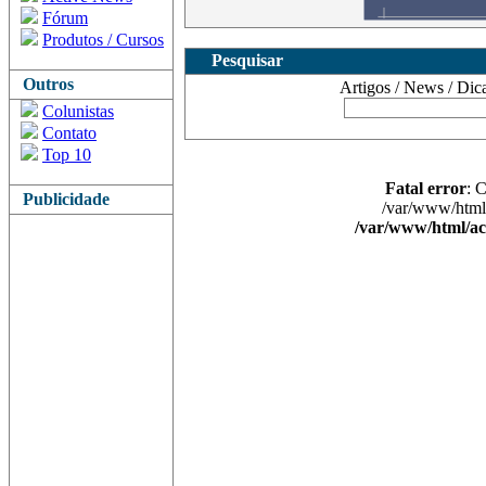
Fórum
Produtos / Cursos
Pesquisar
Outros
Artigos / News / Dicas 
Colunistas
Contato
Top 10
Fatal error
: 
Publicidade
/var/www/html/
/var/www/html/ac