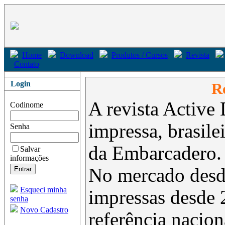
Home
Download
Produtos / Cursos
Revista
Contato
Login
Re
A revista Active 
Codinome
impressa, brasil
Senha
da Embarcadero.
Salvar
informações
No mercado desd
Esqueci minha
impressas desde 
senha
Novo Cadastro
referência nacion