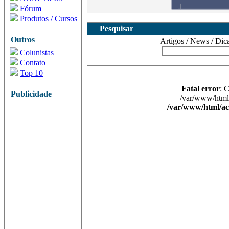
Fórum
Produtos / Cursos
Pesquisar
Outros
Artigos / News / Dicas 
Colunistas
Contato
Top 10
Fatal error
: 
Publicidade
/var/www/html/
/var/www/html/ac