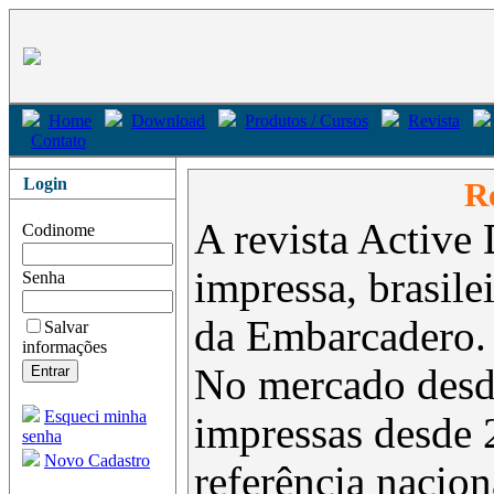
Home
Download
Produtos / Cursos
Revista
Contato
Login
Re
A revista Active 
Codinome
impressa, brasil
Senha
da Embarcadero.
Salvar
informações
No mercado desd
Esqueci minha
impressas desde 
senha
Novo Cadastro
referência nacion