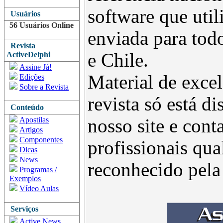
software que uti
Usuários
56 Usuários Online
enviada para todo
Revista
e Chile.
ActiveDelphi
Assine Já!
Material de excel
Edições
Sobre a Revista
revista só está d
Conteúdo
Apostilas
nosso site e con
Artigos
Componentes
profissionais qua
Dicas
News
reconhecido pel
Programas /
Exemplos
Vídeo Aulas
Serviços
Active News