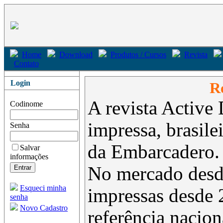
Home
Download
Produtos / Cursos
Revista
Contato
Login
Re
A revista Active 
Codinome
impressa, brasil
Senha
da Embarcadero.
Salvar
informações
No mercado desd
Esqueci minha
impressas desde 
senha
Novo Cadastro
referência nacion