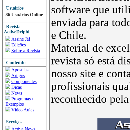
software que uti
Usuários
86 Usuários Online
enviada para todo
Revista
e Chile.
ActiveDelphi
Assine Já!
Material de excel
Edições
Sobre a Revista
revista só está d
Conteúdo
Apostilas
nosso site e con
Artigos
Componentes
profissionais qua
Dicas
News
reconhecido pel
Programas /
Exemplos
Vídeo Aulas
Serviços
Active News