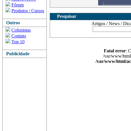
Fórum
Produtos / Cursos
Pesquisar
Outros
Artigos / News / Dicas 
Colunistas
Contato
Top 10
Fatal error
: 
Publicidade
/var/www/html/
/var/www/html/ac