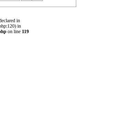
declared in
php:120) in
php
on line
119