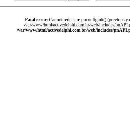
Fatal error
: Cannot redeclare pnconfiginit() (previously 
/var/www/html/activedelphi.com.br/web/includes/pnAPI.
/var/www/html/activedelphi.com.br/web/includes/pnAPI.