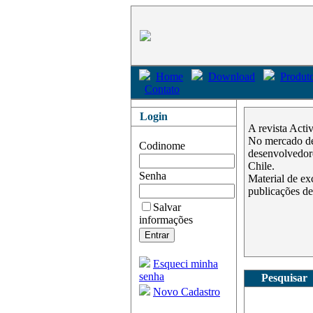
Home
Download
Produto
Contato
Login
A revista Acti
No mercado des
Codinome
desenvolvedore
Chile.
Senha
Material de ex
publicações de
Salvar
informações
Esqueci minha
senha
Pesquisar
Novo Cadastro