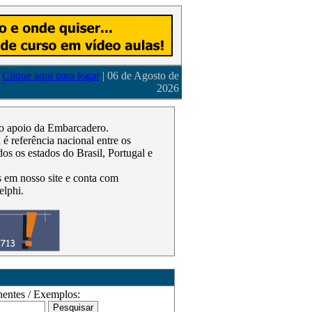
Clique aqui para logar
| 06 de Agosto de
2026
m o apoio da Embarcadero.
 referência nacional entre os
os os estados do Brasil, Portugal e
as em nosso site e conta com
elphi.
ntes / Exemplos: