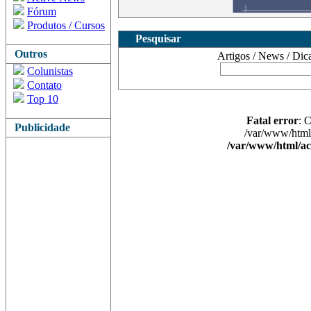
Fórum
Produtos / Cursos
Pesquisar
Outros
Artigos / News / Dicas 
Colunistas
Contato
Top 10
Fatal error
: 
Publicidade
/var/www/html/
/var/www/html/ac