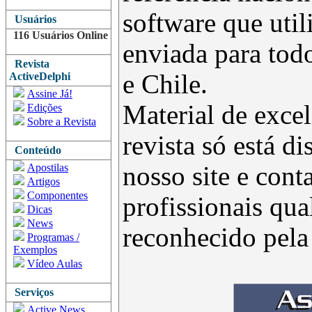
software que uti
Usuários
116 Usuários Online
enviada para todo
Revista
e Chile.
ActiveDelphi
Assine Já!
Material de excel
Edições
Sobre a Revista
revista só está d
Conteúdo
Apostilas
nosso site e con
Artigos
Componentes
profissionais qua
Dicas
News
reconhecido pel
Programas /
Exemplos
Vídeo Aulas
Serviços
Active News