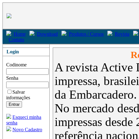
Home
Download
Produtos / Cursos
Revista
Contato
Login
Re
A revista Active 
Codinome
impressa, brasil
Senha
da Embarcadero.
Salvar
informações
No mercado desd
Esqueci minha
impressas desde 
senha
Novo Cadastro
referência nacion