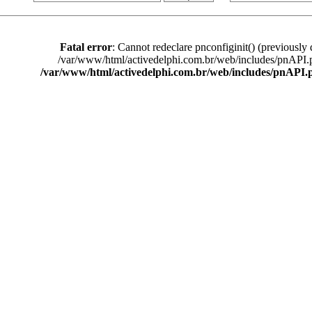
Fatal error
: Cannot redeclare pnconfiginit() (previously 
/var/www/html/activedelphi.com.br/web/includes/pnAPI.
/var/www/html/activedelphi.com.br/web/includes/pnAPI.