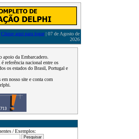
Clique aqui para logar
| 07 de Agosto de
2026
m o apoio da Embarcadero.
 referência nacional entre os
os os estados do Brasil, Portugal e
as em nosso site e conta com
elphi.
ntes / Exemplos: