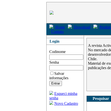
Home
Download
Produto
Contato
Login
A revista Acti
No mercado des
Codinome
desenvolvedore
Chile.
Senha
Material de ex
publicações de
Salvar
informações
Esqueci minha
senha
Pesquisar
Novo Cadastro