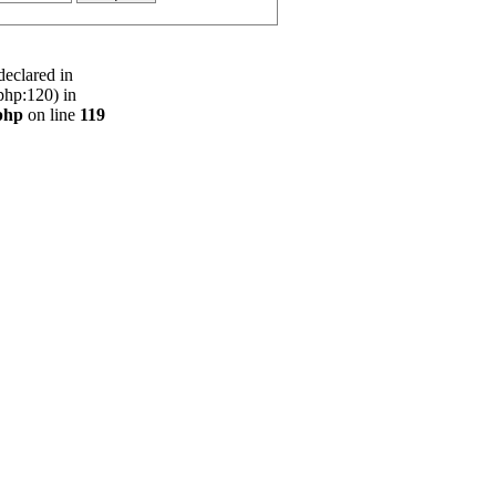
declared in
php:120) in
php
on line
119