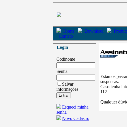
Home
Download
Produto
Contato
Login
Codinome
Senha
Estamos passan
suspensas.
Salvar
Caso tenha int
informações
112.
Qualquer dúvid
Esqueci minha
senha
Novo Cadastro