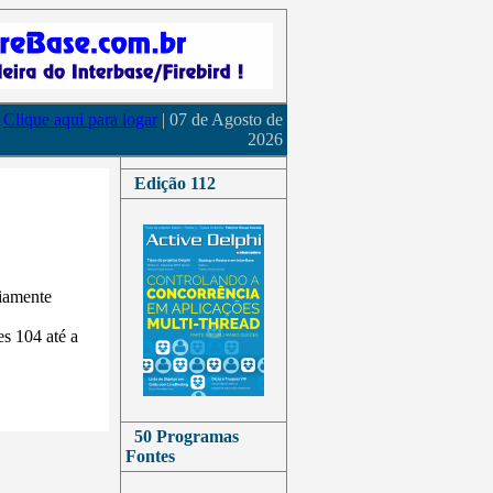
Clique aqui para logar
| 07 de Agosto de
2026
Edição 112
riamente
es 104 até a
50 Programas
Fontes