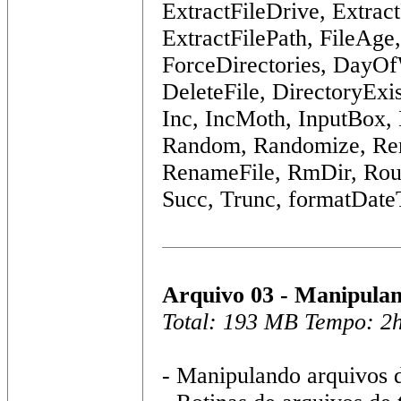
ExtractFileDrive, Extrac
ExtractFilePath, FileAge,
ForceDirectories, DayO
DeleteFile, DirectoryExis
Inc, IncMoth, InputBox,
Random, Randomize, Re
RenameFile, RmDir, Roun
Succ, Trunc, formatDate
Arquivo 03 - Manipulan
Total: 193 MB Tempo: 2
- Manipulando arquivos d