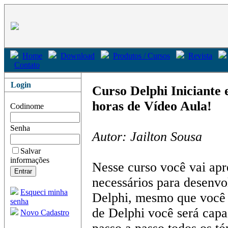
Home
Download
Produtos / Cursos
Revista
Contato
Login
Curso Delphi Iniciante 
horas de Vídeo Aula!
Codinome
Senha
Autor: Jailton Sousa
Salvar
informações
Nesse curso você vai apr
necessários para desenvo
Esqueci minha
Delphi, mesmo que você
senha
de Delphi você será capa
Novo Cadastro