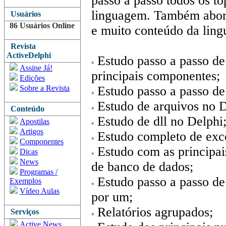
passo a passo todos os tó
linguagem. Também abor
Usuários
86 Usuários Online
e muito conteúdo da ling
Revista
ActiveDelphi
Estudo passo a passo de
Assine Já!
principais componentes;
Edições
Sobre a Revista
Estudo passo a passo de 
Estudo de arquivos no D
Conteúdo
Estudo de dll no Delphi
Apostilas
Artigos
Estudo completo de exc
Componentes
Estudo com as principai
Dicas
News
de banco de dados;
Programas /
Estudo passo a passo de
Exemplos
Vídeo Aulas
por um;
Relatórios agrupados;
Serviços
Active News