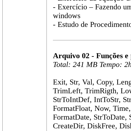
- Exercício – Fazendo u
windows
- Estudo de Procediment
Arquivo 02 - Funções e
Total: 241 MB Tempo: 2
Exit, Str, Val, Copy, Leng
TrimLeft, TrimRigth, Lo
StrToIntDef, IntToStr, St
FormatFloat, Now, Time,
FormatDate, StrToDate, 
CreateDir, DiskFree, Dis