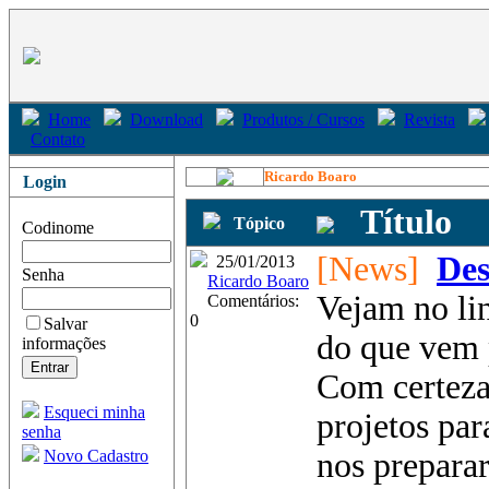
Home
Download
Produtos / Cursos
Revista
Contato
Ricardo Boaro
Login
Título
Tópico
Codinome
[News]
Des
25/01/2013
Senha
Ricardo Boaro
Vejam no li
Comentários:
0
Salvar
do que vem 
informações
Com certeza
Esqueci minha
projetos par
senha
Novo Cadastro
nos preparar