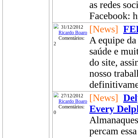
as redes soc
Facebook: h
[News]
FE
31/12/2012
Ricardo Boaro
A equipe da 
Comentários:
2
saúde e mui
do site, ass
nosso traba
definitivame
[News]
Del
27/12/2012
Ricardo Boaro
Every Delp
Comentários:
0
Almanaques 
percam essa 