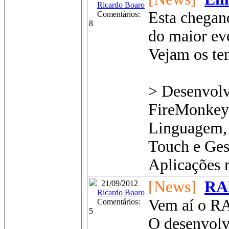
Ricardo Boaro
Esta chegan
Comentários:
8
do maior ev
Vejam os te
> Desenvol
FireMonkey
Linguagem, a
Touch e Ges
Aplicações m
[News]
RA
21/09/2012
Ricardo Boaro
Vem aí o R
Comentários:
5
O desenvolv