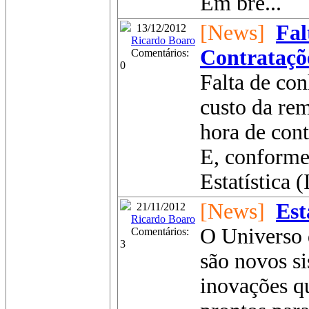
Em bre...
[News]
Fal
13/12/2012
Ricardo Boaro
Contrataçõ
Comentários:
0
Falta de con
custo da rem
hora de con
E, conforme 
Estatística 
[News]
Est
21/11/2012
Ricardo Boaro
O Universo 
Comentários:
3
são novos si
inovações q