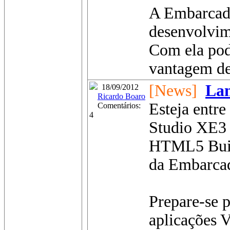
A Embarcade
desenvolvim
Com ela pod
vantagem de
[News]
La
18/09/2012
Ricardo Boaro
Esteja entr
Comentários:
4
Studio XE3 
HTML5 Build
da Embarcad
Prepare-se 
aplicações 