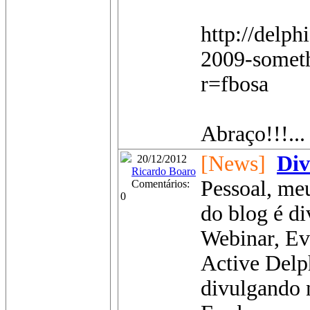
http://delp
2009-someth
r=fbosa
Abraço!!!...
[News]
Div
20/12/2012
Ricardo Boaro
Pessoal, meu
Comentários:
0
do blog é d
Webinar, Eve
Active Delp
divulgando n