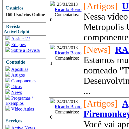
[Artigos]
U
25/01/2013
Usuários
Ricardo Boaro
Nessa vídeo
160 Usuários Online
Comentários:
0
Metropolis 
Revista
ActiveDelphi
componente 
Assine Já!
Edições
[News]
RA
24/01/2013
Sobre a Revista
Ricardo Boaro
Estamos mui
Comentários:
Conteúdo
1
nomeado "T
Apostilas
Artigos
Desenvolvi
Componentes
Dicas
...
News
Programas /
[Artigos]
A
24/01/2013
Exemplos
Ricardo Boaro
Vídeo Aulas
Firemonke
Comentários:
0
Serviços
Você vai ap
Active News