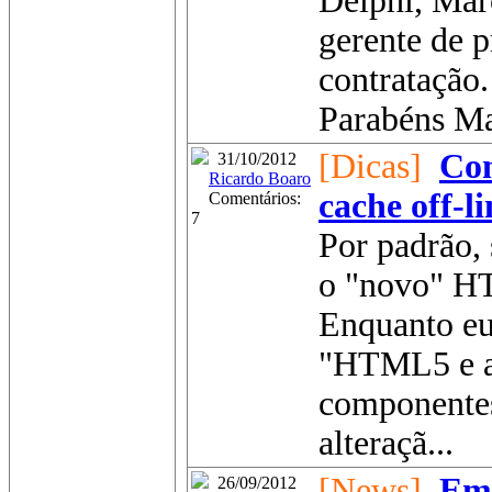
Delphi, Mar
gerente de 
contratação.
Parabéns Ma
[Dicas]
Com
31/10/2012
Ricardo Boaro
cache off-
Comentários:
7
Por padrão,
o "novo" HT
Enquanto eu
"HTML5 e ap
componentes
alteraçã...
[News]
Emb
26/09/2012