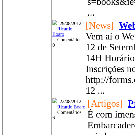
s=books&i
...
[News]
Web
29/08/2012
Ricardo
Vem aí o Web
Boaro
Comentários:
12 de Setem
0
14H Horário 
Inscrições no
http://for
12 ...
[Artigos]
P
22/08/2012
Ricardo Boaro
É com imens
Comentários:
6
Embarcader