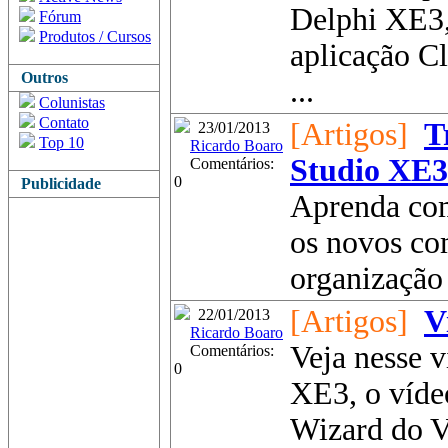
Delphi XE3, 
Fórum
Produtos / Cursos
aplicação C
Outros
...
Colunistas
Contato
[Artigos]
T
23/01/2013
Top 10
Ricardo Boaro
Studio XE3
Comentários:
0
Publicidade
Aprenda com
os novos c
organização
[Artigos]
V
22/01/2013
Ricardo Boaro
Veja nesse 
Comentários:
0
XE3, o víde
Wizard do Vi