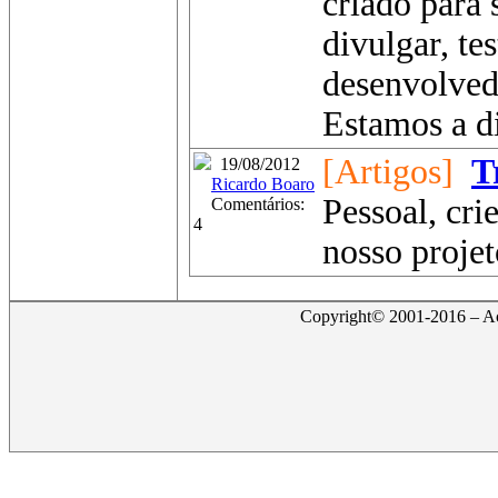
criado para 
divulgar, te
desenvolved
Estamos a di
[Artigos]
T
19/08/2012
Ricardo Boaro
Pessoal, cri
Comentários:
4
nosso projet
Copyright© 2001-2016 – Act