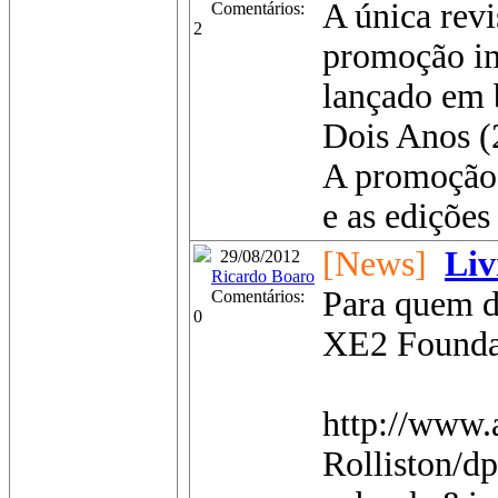
A única rev
Comentários:
2
promoção im
lançado em 
Dois Anos (2
A promoção 
e as edições
[News]
Liv
29/08/2012
Ricardo Boaro
Para quem d
Comentários:
0
XE2 Founda
http://www
Rolliston/d