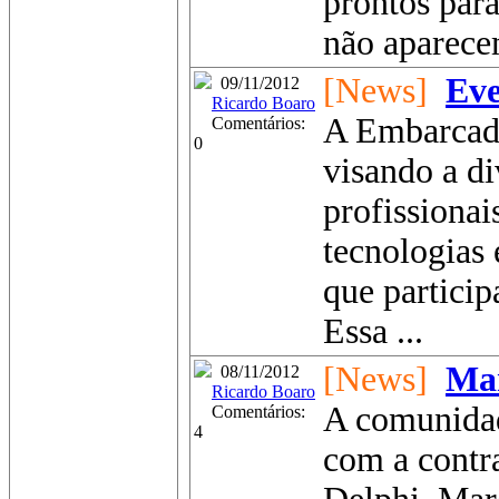
prontos para
não aparecem
[News]
Eve
09/11/2012
Ricardo Boaro
A Embarcade
Comentários:
0
visando a di
profissionai
tecnologias
que particip
Essa ...
[News]
Mar
08/11/2012
Ricardo Boaro
A comunidad
Comentários:
4
com a contr