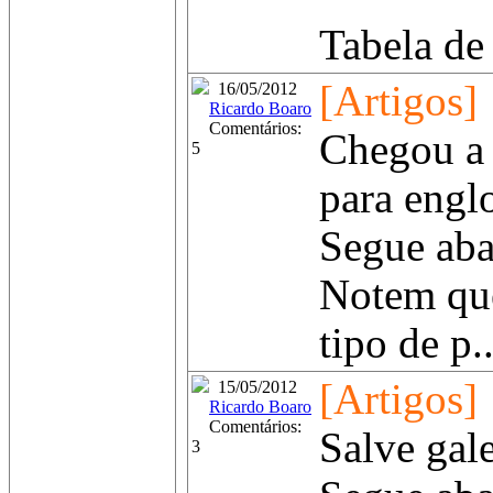
Tabela de
[Artigos]
16/05/2012
Ricardo Boaro
Comentários:
Chegou a 
5
para englo
Segue aba
Notem que
tipo de p..
[Artigos]
15/05/2012
Ricardo Boaro
Comentários:
Salve gale
3