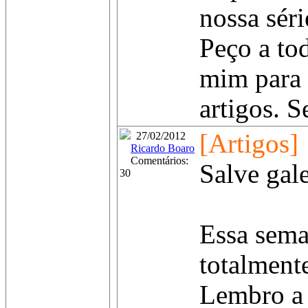
nossa séri
Peço a to
mim para 
artigos. 
[Artigos]
27/02/2012
Ricardo Boaro
Comentários:
Salve gale
30
Essa sema
totalment
Lembro a 