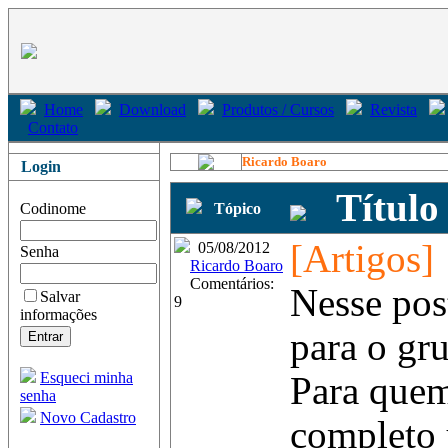
Home
Download
Produtos / Cursos
Revista
Contato
Ricardo Boaro
Login
Título
Codinome
Tópico
[Artigos]
05/08/2012
Senha
Ricardo Boaro
Comentários:
Nesse pos
Salvar
9
informações
para o gr
Esqueci minha
Para quem
senha
Novo Cadastro
completo 