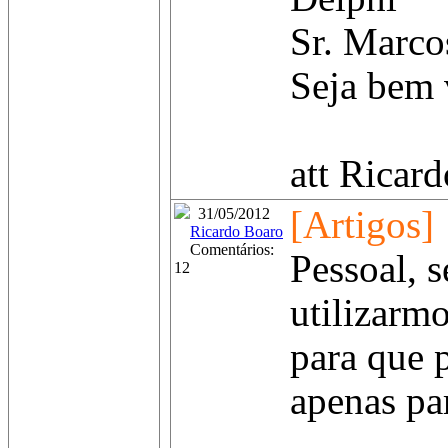
Sr. Marcos
Seja bem 
att Ricard
[Artigos]
31/05/2012
Ricardo Boaro
Comentários:
Pessoal, 
12
utilizarmo
para que p
apenas pa