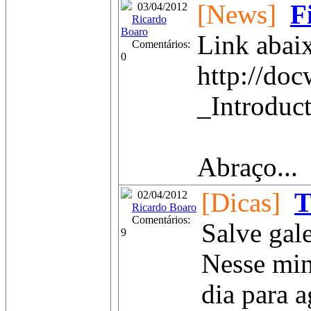
[News]
F
03/04/2012
Ricardo
Boaro
Link abaix
Comentários:
0
http://do
_Introduc
Abraço...
[Dicas]
T
02/04/2012
Ricardo Boaro
Comentários:
Salve gale
9
Nesse min
dia para 