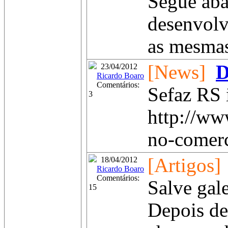
Segue aba
desenvolv
as mesmas
[News]
D
23/04/2012
Ricardo Boaro
Comentários:
Sefaz RS 
3
http://ww
no-comerc
[Artigos]
18/04/2012
Ricardo Boaro
Comentários:
Salve gale
15
Depois de