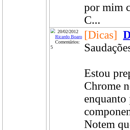
por mim c
C...
[Dicas]
D
20/02/2012
Ricardo Boaro
Comentários:
Saudações
5
Estou pre
Chrome no
enquanto 
component
Notem que