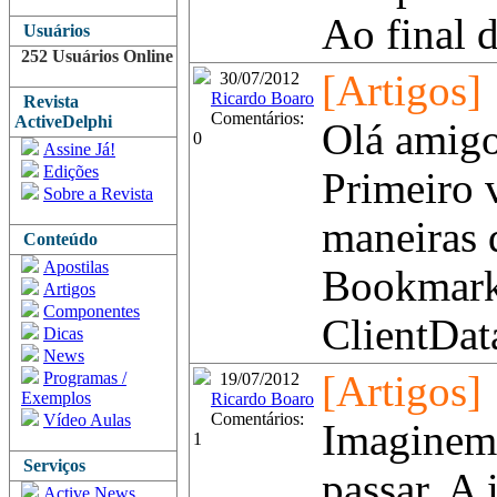
Ao final d
Usuários
252 Usuários Online
[Artigos]
30/07/2012
Ricardo Boaro
Revista
Comentários:
ActiveDelphi
Olá amigo
0
Assine Já!
Edições
Primeiro 
Sobre a Revista
maneiras 
Conteúdo
Apostilas
Bookmark 
Artigos
Componentes
ClientData
Dicas
News
Programas /
[Artigos]
19/07/2012
Exemplos
Ricardo Boaro
Comentários:
Vídeo Aulas
Imaginem 
1
Serviços
passar. A
Active News