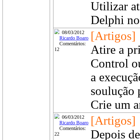
Utilizar a
Delphi nos
[Artigos]
08/03/2012
Ricardo Boaro
Comentários:
Atire a p
12
Control o
a execuçã
soulução 
Crie um a
[Artigos]
06/03/2012
Ricardo Boaro
Comentários:
Depois de
22