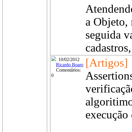
Atendendo
a Objeto, 
seguida v
cadastros
[Artigos]
10/02/2012
Ricardo Boaro
Comentários:
Assertion
0
verificaç
algoritim
execução 