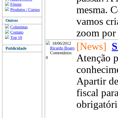
Fórum
mesma. Co
Produtos / Cursos
vamos cri
Outros
Colunistas
zoom por 
Contato
Top 10
[News]
S
18/06/2012
Ricardo Boaro
Publicidade
Comentários:
Atenção p
0
conhecime
Apartir d
fiscal pa
obrigatóri