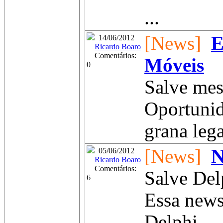
...
[News]
E
14/06/2012
Ricardo Boaro
Comentários:
Móveis
0
Salve mes
Oportunid
grana leg
[News]
N
05/06/2012
Ricardo Boaro
Comentários:
Salve Del
6
Essa news
Delphi