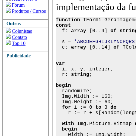
implementação da f
Fórum
Produtos / Cursos
function
 TForm1.GeraImagem
Outros
const

  f: 
array 
[0..4] 
of strin
Colunistas
Contato
  s = 
'ABCDEFGHIJKLMNOPQRS
Top 10
  c: 
array
 [0..14] 
of
 TCol
                          
Publicidade
var

  i, x, y: integer;

  r: 
string
;

  randomize;

  Img.Width := 160;

  Img.Height := 60;

for
 i := 0 
to
 3 
do
    r := r + s[Random(lengt
with
 Img.Picture.Bitmap 
  begin

    width := Img.Width;
