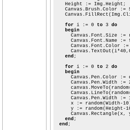
    Height := Img.Height;

    Canvas.Brush.Color := $
    Canvas.FillRect(Img.Cli
for
 i := 0 
to
 3 
do

    begin

      Canvas.Font.Size := 
      Canvas.Font.Name := f
      Canvas.Font.Color :=
      Canvas.TextOut(i*40,0
end
;

for
 i := 0 
to
 2 
do

    begin

      Canvas.Pen.Color := 
      Canvas.Pen.Width := 2
      canvas.MoveTo(random(
      Canvas.LineTo(random(
      Canvas.Pen.Width := 1
      x := random(Width-10)
      y := random(Height-10
      Canvas.Rectangle(x, y
end
;

end
;
