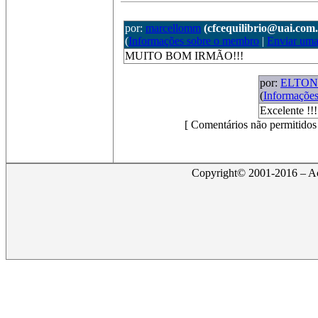
por:
marcellomm
(cfcequilibrio@uai.com.
(
Informações sobre o membro
|
Enviar um
MUITO BOM IRMÃO!!!
por:
ELTO
(
Informaçõe
Excelente !!!
[ Comentários não permitidos
Copyright© 2001-2016 – Act