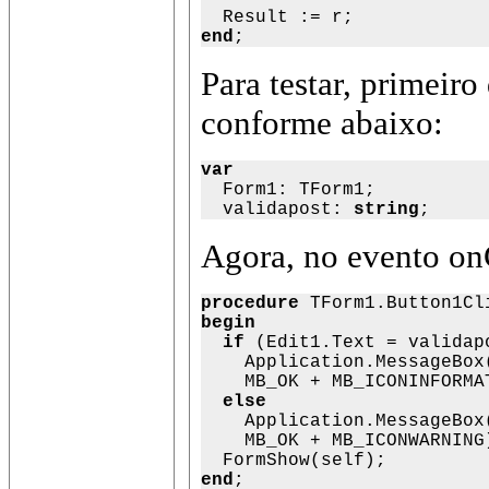
  Result := r;
end
;
Para testar, primeir
conforme abaixo:
var

  Form1: TForm1;

  validapost: 
string
;
Agora, no evento on
procedure
begin

  if
 (Edit1.Text = validap
    Application.MessageBox
    MB_OK + MB_ICONINFORMAT
else
    Application.MessageBox
    MB_OK + MB_ICONWARNING)
end
;