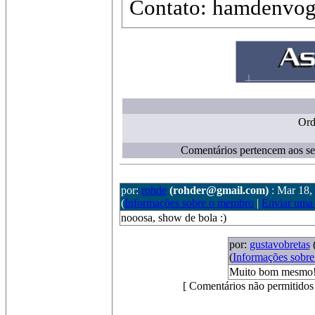
Contato: hamdenvo
Ord
Comentários pertencem aos seu
por:
rohde
(rohder@gmail.com)
: Mar 18,
(
Informações sobre o membro
|
Enviar uma
nooosa, show de bola :)
por:
gustavobretas
(
Informações sobr
Muito bom mesmo! 
[ Comentários não permitidos