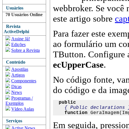
webbroker. Se você n
Usuários
70 Usuários Online
este artigo sobre
cap
Revista
Para fazer este exem
ActiveDelphi
Assine Já!
ao formulário um c
Edições
Sobre a Revista
TButton. Configure 
Conteúdo
ecUpperCase
.
Apostilas
Artigos
No código fonte, vam
Componentes
Dicas
do código e da imag
News
Programas /
public
Exemplos
{ Public declarations 
Vídeo Aulas
function
 GeraImagem(Im
Serviços
Em seguida, pressi
Active News