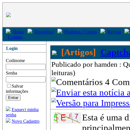
Home
Download
Produtos / Cursos
Revista
Contato
Login
[Artigos]
Captch
Codinome
Publicado por hamden : Q
leituras)
Senha
4 Com
Salvar
informações
Esqueci minha
senha
Esta é uma d
Novo Cadastro
principalmen