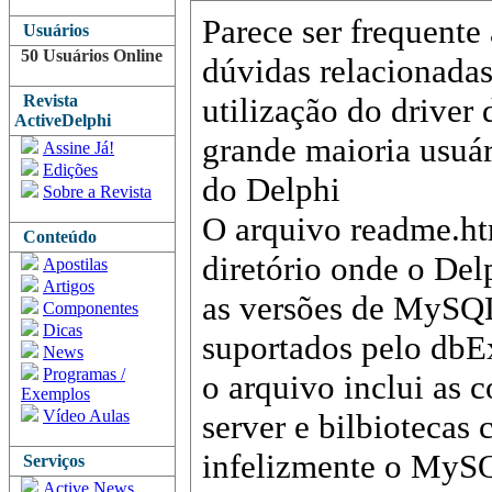
Parece ser frequente 
Usuários
50 Usuários Online
dúvidas relacionadas
Revista
utilização do drive
ActiveDelphi
grande maioria usuá
Assine Já!
Edições
do Delphi
Sobre a Revista
O arquivo readme.ht
Conteúdo
diretório onde o Del
Apostilas
Artigos
as versões de MySQL
Componentes
Dicas
suportados pelo db
News
Programas /
o arquivo inclui as 
Exemplos
Vídeo Aulas
server e bilbiotecas 
infelizmente o MySQ
Serviços
Active News