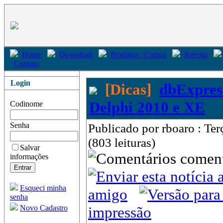
Home
Download
Produtos / Cursos
Revista
Contato
Login
[Dicas]
dbExpres
Delphi 2010 e XE
Codinome
Senha
Publicado por rboaro : Te
(803 leituras)
Salvar
come
informações
Esqueci minha
amigo
senha
Novo Cadastro
impressão