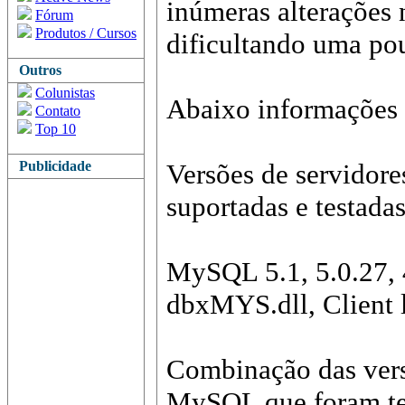
inúmeras alterações 
Fórum
Produtos / Cursos
dificultando uma po
Outros
Colunistas
Abaixo informações 
Contato
Top 10
Publicidade
Versões de servidor
suportadas e testadas
MySQL 5.1, 5.0.27, 
dbxMYS.dll, Client l
Combinação das versõ
MySQL que foram te