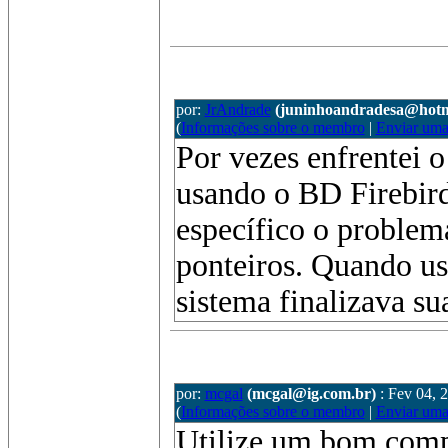
por:
JrAndrade
(juninhoandradesa@hotm
(
Informações sobre o membro
|
Enviar um
Por vezes enfrentei
usando o BD Firebir
específico o problem
ponteiros. Quando u
sistema finalizava s
por:
mcgal
(mcgal@ig.com.br)
: Fev 04, 
(
Informações sobre o membro
|
Enviar um
Utilize um bom comp