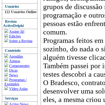
grupos de discussão 
Usuários
122 Usuários Online
programação e outros
Revista
pessoas estão enfre
ActiveDelphi
comum.
Assine Já!
Edições
Programas feitos em
Sobre a Revista
sozinho, do nada o s
Conteúdo
alguém tivesse clica
Apostilas
Artigos
Também passei por is
Componentes
Dicas
testes descobri a cau
News
Programas /
O Bradesco, contrat
Exemplos
Vídeo Aulas
desenvolver uma sol
eles, a mesma criou
Serviços
Active News