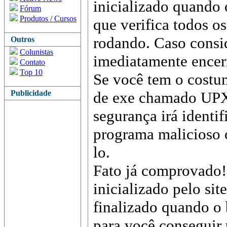
inicializado quando o
Fórum
Produtos / Cursos
que verifica todos o
rodando. Caso consi
Outros
Colunistas
imediatamente encer
Contato
Top 10
Se você tem o costu
Publicidade
de exe chamado UPX,
segurança irá identi
programa malicioso ou
lo.
Fato já comprovado! 
inicializado pelo si
finalizado quando o 
para você conseguir 