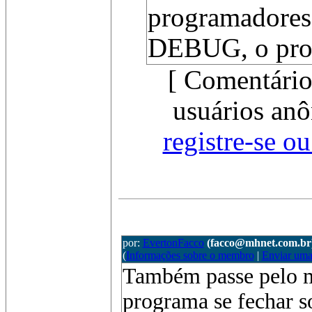
programadores
DEBUG, o proc
[ Comentário
usuários anô
registre-se o
por:
EvertonFacco
(facco@mhnet.com.br
(
Informações sobre o membro
|
Enviar um
Também passe pelo 
programa se fechar 