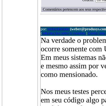
Comentários pertencem aos seus respectiv
por:
weberdamasio
(weber@produsys.com
(
Informações sobre o membro
|
Enviar uma
Na verdade o problem
ocorre somente com
Em meus sistemas nã
e mesmo assim por ve
como mensionado.
Nos meus testes perc
em seu código algo p