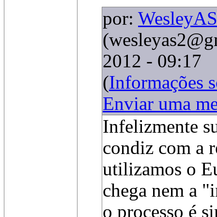
por:
WesleyA
(wesleyas2@g
2012 - 09:17
(
Informações 
Enviar uma m
Infelizmente s
condiz com a r
utilizamos o E
chega nem a "in
o processo é s