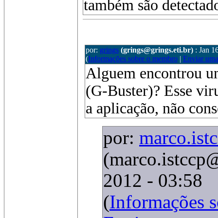
também são detectados
por:
grings
(grings@grings.eti.br)
: Jan 1
(
Informações sobre o membro
|
Enviar um
Alguem encontrou um
(G-Buster)? Esse vir
a aplicação, não con
por:
marco.ist
(marco.istccp
2012 - 03:58
(
Informações 