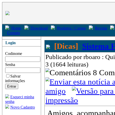
Home
Download
Produtos / Cursos
Revista
Contato
Login
[Dicas]
Sistema 
Codinome
Publicado por rboaro : Qu
3 (1664 leituras)
Senha
8 Com
Salvar
informações
amigo
Esqueci minha
impressão
senha
Novo Cadastro
Amigos, acompanha