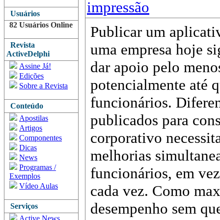
impressão
Usuários
82 Usuários Online
Publicar um aplicat
Revista
uma empresa hoje si
ActiveDelphi
dar apoio pelo menos
Assine Já!
Edições
potencialmente até q
Sobre a Revista
funcionários. Difere
Conteúdo
publicados para con
Apostilas
Artigos
corporativo necessit
Componentes
Dicas
melhorias simultane
News
Programas /
funcionários, em ve
Exemplos
Vídeo Aulas
cada vez. Como maxi
desempenho sem queb
Serviços
Active News