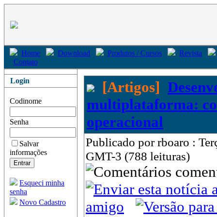
Home
Download
Produtos / Cursos
Revista
Contato
Login
[Artigos]
Desenv
multiplataforma: co
Codinome
operacional
Senha
Publicado por rboaro : Ter
Salvar
informações
GMT-3 (788 leituras)
come
Esqueci minha
senha
Novo Cadastro
amigo