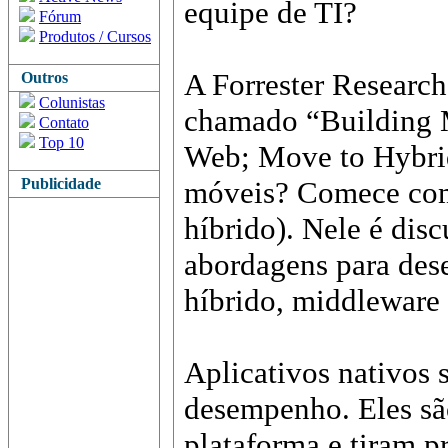
equipe de TI?
Fórum
Produtos / Cursos
A Forrester Research
Outros
Colunistas
chamado “Building M
Contato
Top 10
Web; Move to Hybrid
Publicidade
móveis? Comece com
híbrido). Nele é disc
abordagens para des
híbrido, middleware 
Aplicativos nativos
desempenho. Eles sã
plataforma e tiram p