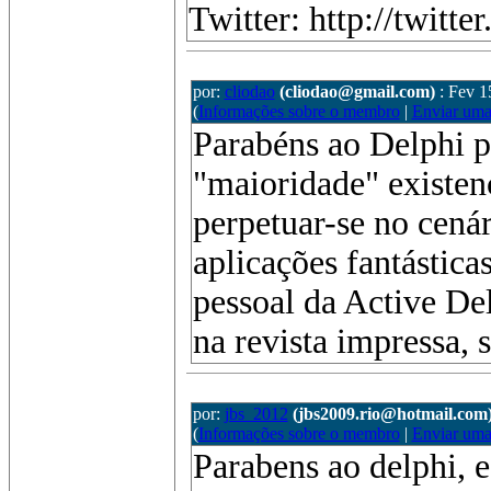
Twitter: http://twitte
por:
cliodao
(cliodao@gmail.com)
: Fev 1
(
Informações sobre o membro
|
Enviar um
Parabéns ao Delphi po
"maioridade" existenc
perpetuar-se no cená
aplicações fantástic
pessoal da Active Del
na revista impressa,
por:
jbs_2012
(jbs2009.rio@hotmail.com
(
Informações sobre o membro
|
Enviar um
Parabens ao delphi, 