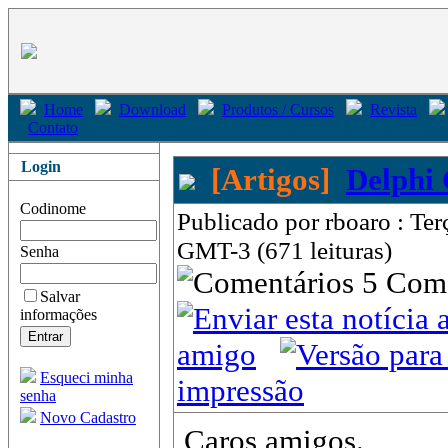
Home
Download
Produtos / Cursos
Revista
Contato
Login
[Artigos]
Delphi 
Codinome
Publicado por rboaro : Ter
GMT-3 (671 leituras)
Senha
5 Com
Salvar
informações
amigo
Esqueci minha
impressão
senha
Novo Cadastro
Caros amigos.