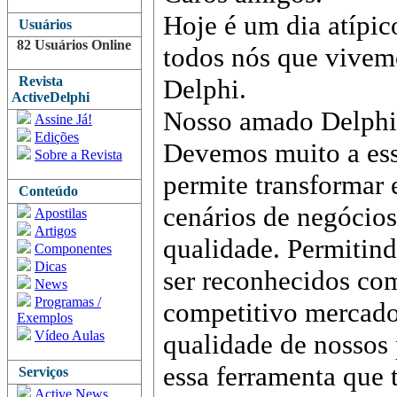
Hoje é um dia atípic
Usuários
82 Usuários Online
todos nós que vivem
Revista
Delphi.
ActiveDelphi
Nosso amado Delphi 
Assine Já!
Edições
Devemos muito a ess
Sobre a Revista
permite transformar 
Conteúdo
cenários de negócios
Apostilas
Artigos
qualidade. Permitin
Componentes
Dicas
ser reconhecidos com
News
Programas /
competitivo mercado
Exemplos
Vídeo Aulas
qualidade de nossos
essa ferramenta que
Serviços
Active News