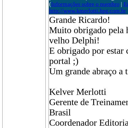
(
Informações sobre o membro
|
E
http://www.kmerlotti.hpg.com.br
Grande Ricardo!
Muito obrigado pela
velho Delphi!
E obrigado por estar
portal ;)
Um grande abraço a 
Kelver Merlotti
Gerente de Treiname
Brasil
Coordenador Editoria