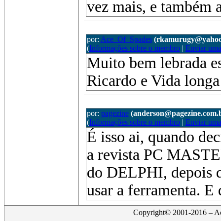
vez mais, e também a
por:
Ace_Of_Spades
(rkamurugy@yahoo
(
Informações sobre o membro
|
Enviar um
Muito bem lebrada e
Ricardo e Vida longa
por:
pagezine
(anderson@pagezine.com.
(
Informações sobre o membro
|
Enviar um
É isso ai, quando de
a revista PC MASTER
do DELPHI, depois d
usar a ferramenta. E
Copyright© 2001-2016 – Act