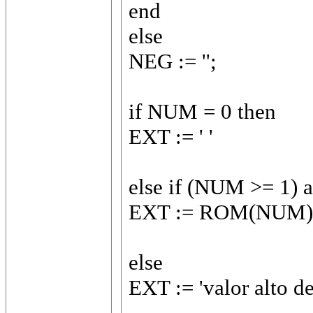
end
else
NEG := '';
if NUM = 0 then
EXT := ' '
else if (NUM >= 1)
EXT := ROM(NUM)
else
EXT := 'valor alto de