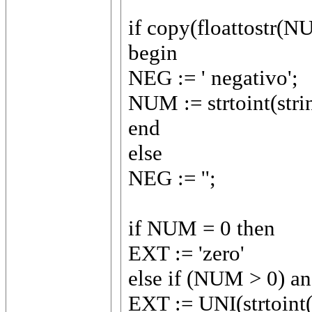
if copy(floattostr(NU
begin
NEG := ' negativo';
NUM := strtoint(strin
end
else
NEG := '';
if NUM = 0 then
EXT := 'zero'
else if (NUM > 0) a
EXT := UNI(strtoint