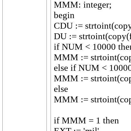
MMM: integer;
begin
CDU := strtoint(copy
DU := strtoint(copy(
if NUM < 10000 the
MMM := strtoint(cop
else if NUM < 1000
MMM := strtoint(cop
else
MMM := strtoint(cop
if MMM = 1 then
EXT := 'mil'