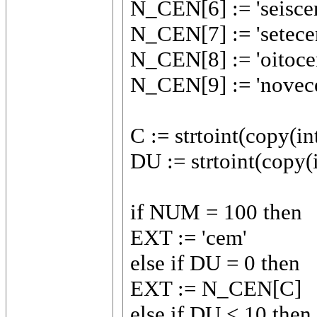
N_CEN[6] := 'seiscen
N_CEN[7] := 'setecen
N_CEN[8] := 'oitocen
N_CEN[9] := 'novece
C := strtoint(copy(i
DU := strtoint(copy(
if NUM = 100 then
EXT := 'cem'
else if DU = 0 then
EXT := N_CEN[C]
else if DU < 10 then