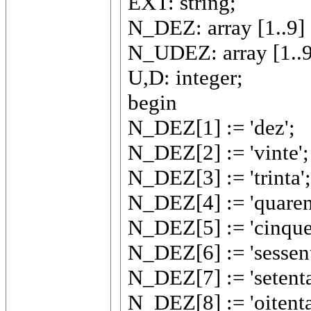
EXT: string;
N_DEZ: array [1..9] 
N_UDEZ: array [1..9]
U,D: integer;
begin
N_DEZ[1] := 'dez';
N_DEZ[2] := 'vinte';
N_DEZ[3] := 'trinta';
N_DEZ[4] := 'quaren
N_DEZ[5] := 'cinque
N_DEZ[6] := 'sessent
N_DEZ[7] := 'setenta
N_DEZ[8] := 'oitenta