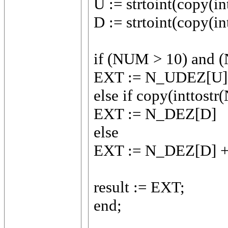
U := strtoint(copy(i
D := strtoint(copy(i
if (NUM > 10) and 
EXT := N_UDEZ[U]
else if copy(inttostr
EXT := N_DEZ[D]
else
EXT := N_DEZ[D] + '
result := EXT;
end;