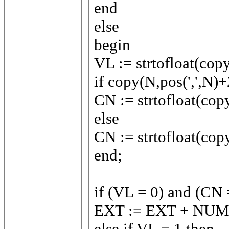
end
else
begin
VL := strtofloat(copy
if copy(N,pos(',',N)+2
CN := strtofloat(cop
else
CN := strtofloat(copy
end;
if (VL = 0) and (CN 
EXT := EXT + NUM_
else if VL = 1 then