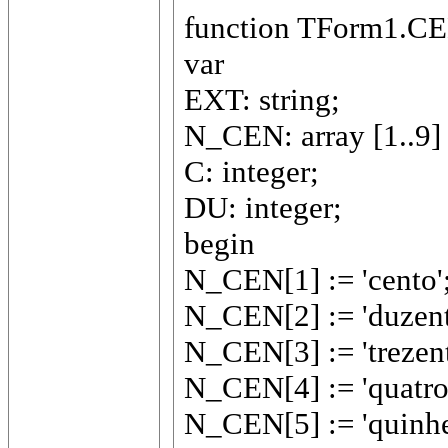
function TForm1.CEN
var
EXT: string;
N_CEN: array [1..9] 
C: integer;
DU: integer;
begin
N_CEN[1] := 'cento'
N_CEN[2] := 'duzent
N_CEN[3] := 'trezent
N_CEN[4] := 'quatro
N_CEN[5] := 'quinhe