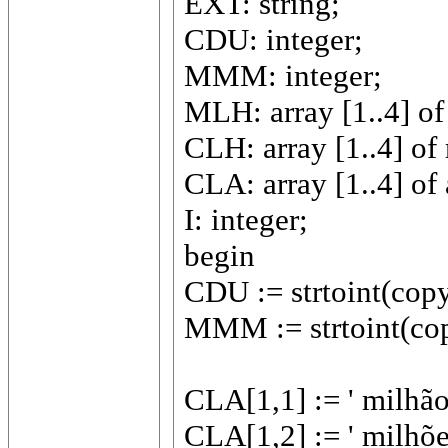
EXT: string;
CDU: integer;
MMM: integer;
MLH: array [1..4] of
CLH: array [1..4] of 
CLA: array [1..4] of a
I: integer;
begin
CDU := strtoint(copy
MMM := strtoint(cop
CLA[1,1] := ' milhão
CLA[1,2] := ' milhõe