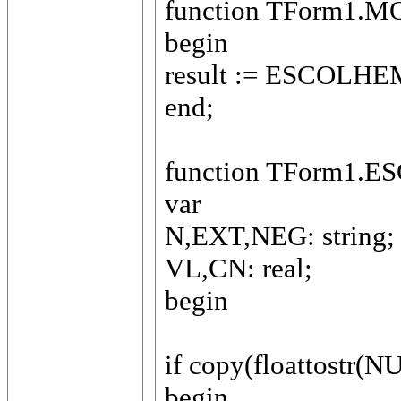
function TForm1.M
begin
result := ESCOLHEM
end;
function TForm1.E
var
N,EXT,NEG: string;
VL,CN: real;
begin
if copy(floattostr(NU
begin