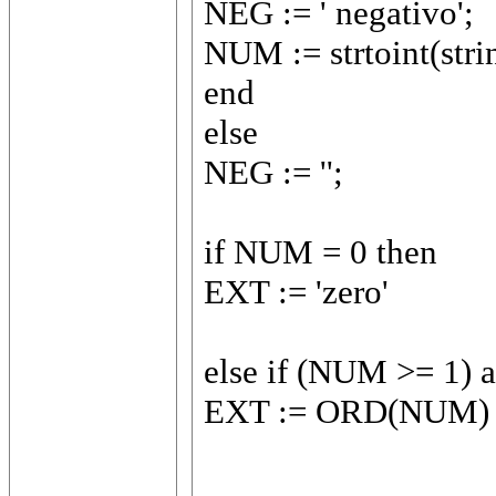
NEG := ' negativo';
NUM := strtoint(strin
end
else
NEG := '';
if NUM = 0 then
EXT := 'zero'
else if (NUM >= 1) 
EXT := ORD(NUM)