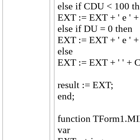
else if CDU < 100 t
EXT := EXT + ' e '
else if DU = 0 then
EXT := EXT + ' e '
else
EXT := EXT + ' ' +
result := EXT;
end;
function TForm1.MI
var