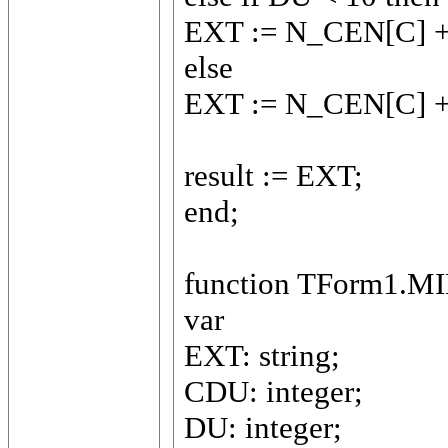
EXT := N_CEN[C] + 
else
EXT := N_CEN[C] + 
result := EXT;
end;
function TForm1.MIL
var
EXT: string;
CDU: integer;
DU: integer;