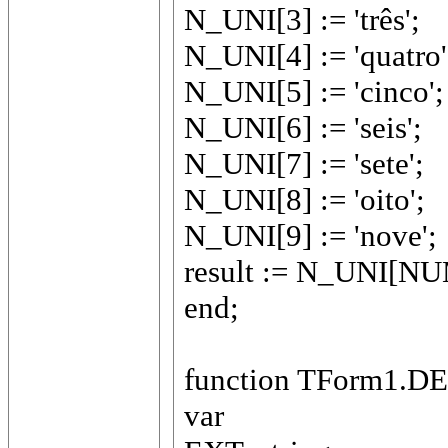
N_UNI[3] := 'três';
N_UNI[4] := 'quatro'
N_UNI[5] := 'cinco';
N_UNI[6] := 'seis';
N_UNI[7] := 'sete';
N_UNI[8] := 'oito';
N_UNI[9] := 'nove';
result := N_UNI[NU
end;
function TForm1.DEZ
var