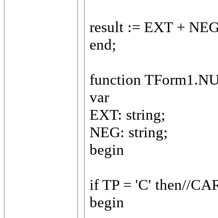
result := EXT + NEG
end;
function TForm1.NU
var
EXT: string;
NEG: string;
begin
if TP = 'C' then//C
begin