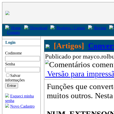
Home
Download
Produtos / Cursos
Revista
Contato
Login
[Artigos]
Convers
Codinome
Publicado por mayco.rolbu
come
Senha
Versão para impress
Salvar
informações
Funções que convert
muitos outros. Nesta
Esqueci minha
senha
Novo Cadastro
NUM_EXTENSO(N