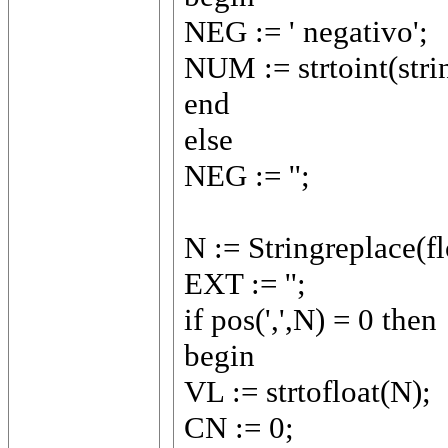
NEG := ' negativo';
NUM := strtoint(strin
end
else
NEG := '';
N := Stringreplace(flo
EXT := '';
if pos(',',N) = 0 then
begin
VL := strtofloat(N);
CN := 0;