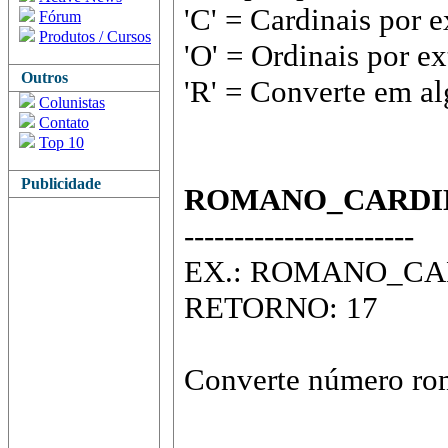
'C' = Cardinais por 
Fórum
Produtos / Cursos
'O' = Ordinais por e
Outros
'R' = Converte em a
Colunistas
Contato
Top 10
Publicidade
ROMANO_CARDI
-----------------------
EX.: ROMANO_CAR
RETORNO: 17
Converte número rom