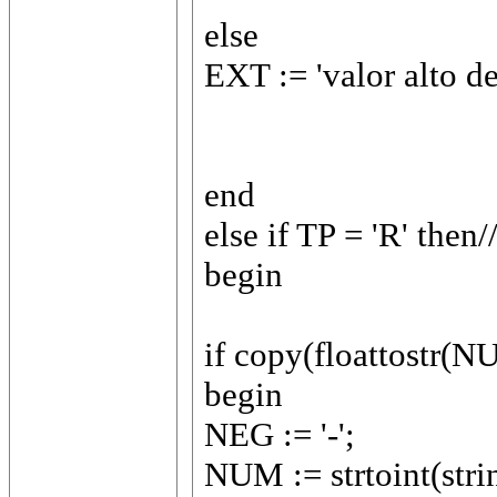
else
EXT := 'valor alto de
end
else if TP = 'R' t
begin
if copy(floattostr(NU
begin
NEG := '-';
NUM := strtoint(strin