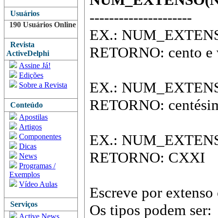
---------------------
Usuários
190 Usuários Online
EX.: NUM_EXTENSO
Revista
RETORNO: cento e v
ActiveDelphi
Assine Já!
Edições
EX.: NUM_EXTENSO
Sobre a Revista
RETORNO: centésim
Conteúdo
Apostilas
Artigos
EX.: NUM_EXTENSO
Componentes
Dicas
RETORNO: CXXI
News
Programas /
Exemplos
Vídeo Aulas
Escreve por extenso
Serviços
Os tipos podem ser:
Active News