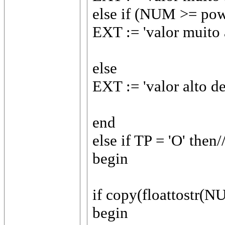
else if (NUM >= pow
EXT := 'valor muito 
else
EXT := 'valor alto de
end
else if TP = 'O' th
begin
if copy(floattostr(NU
begin