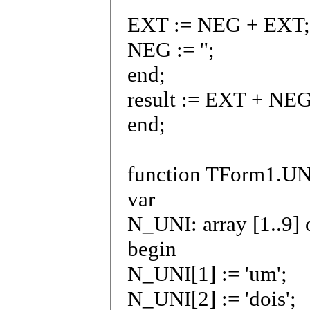
EXT := NEG + EXT;
NEG := '';
end;
result := EXT + NEG
end;
function TForm1.UNI
var
N_UNI: array [1..9] o
begin
N_UNI[1] := 'um';
N_UNI[2] := 'dois';