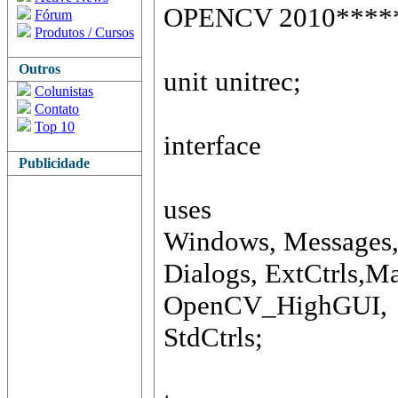
OPENCV 2010****
Fórum
Produtos / Cursos
Outros
unit unitrec;
Colunistas
Contato
Top 10
interface
Publicidade
uses
Windows, Messages, S
Dialogs, ExtCtrls
OpenCV_HighGUI,
StdCtrls;