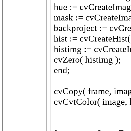
hue := cvCreateImage(
mask := cvCreateImag
backproject := cvCrea
hist := cvCreateHi
histimg := cvCreateI
cvZero( histimg );
end;
cvCopy( frame, image
cvCvtColor( image