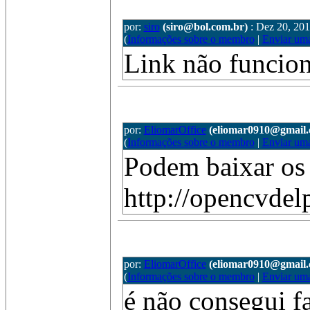
por:
siro
(siro@bol.com.br)
: Dez 20, 201
(
Informações sobre o membro
|
Enviar um
Link não funcion
por:
EliomarOffice
(eliomar0910@gmail.
(
Informações sobre o membro
|
Enviar um
Podem baixar os 
http://opencvdel
por:
EliomarOffice
(eliomar0910@gmail.
(
Informações sobre o membro
|
Enviar um
é não consegui fa