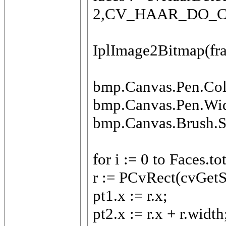
2,CV_HAAR_DO_CA
IplImage2Bitmap(fr
bmp.Canvas.Pen.Col
bmp.Canvas.Pen.Wid
bmp.Canvas.Brush.St
for i := 0 to Faces.to
r := PCvRect(cvGetS
pt1.x := r.x;
pt2.x := r.x + r.width