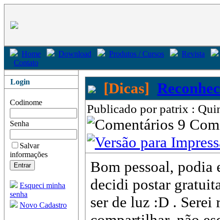
Home
Download
Produtos / Cursos
Revista
Contato
Login
[Dicas]
Reconheci
Codinome
Publicado por patrix : Qu
9 Com
Senha
Salvar
informações
Bom pessoal, podia 
decidi postar grat
Esqueci minha
senha
ser de luz :D . Sere
Novo Cadastro
compartilhar, não es