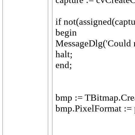
if not(assigned(captu
begin
MessageDlg('Could no
halt;
end;
bmp := TBitmap.Cre
bmp.PixelFormat := 