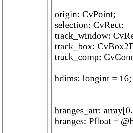
origin: CvPoint;
selection: CvRect;
track_window: CvRe
track_box: CvBox2
track_comp: CvCon
hdims: longint = 16;
hranges_arr: array[0..
hranges: Pfloat = @h