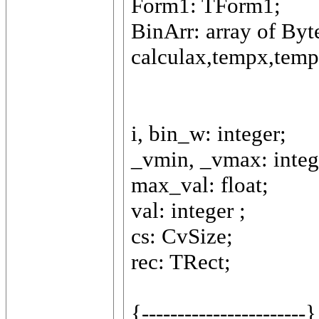
Form1: TForm1;
BinArr: array of Byt
calculax,tempx,temp
i, bin_w: integer;
_vmin, _vmax: integ
max_val: float;
val: integer ;
cs: CvSize;
rec: TRect;
{-----------------------}