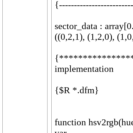
{------------------------
sector_data : array[0.
((0,2,1), (1,2,0), (1,0
{***************
implementation
{$R *.dfm}
function hsv2rgb(hue:
var