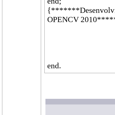
end;
{*******Desenvolvid
OPENCV 2010****
end.