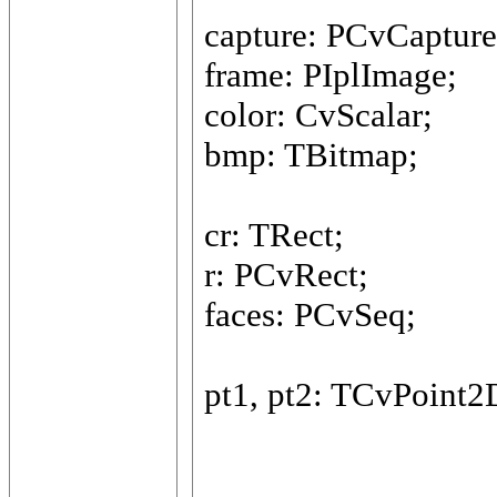
capture: PCvCapture
frame: PIplImage;
color: CvScalar;
bmp: TBitmap;
cr: TRect;
r: PCvRect;
faces: PCvSeq;
pt1, pt2: TCvPoint2