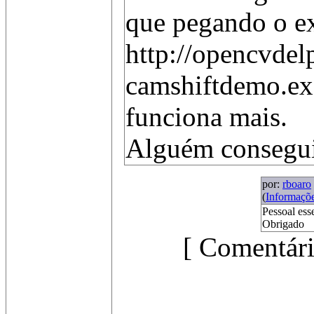
que pegando o exe
http://opencvde
camshiftdemo.exe
funciona mais.
Alguém consegui
por:
rboaro
(
Informaçõ
Pessoal ess
Obrigado
[ Comentári