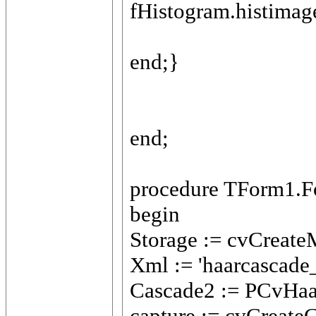
fHistogram.histimag
end;}
end;
procedure TForm1.F
begin
Storage := cvCreate
Xml := 'haarcascade_
Cascade2 := PCvHaarC
capture := cvCreate