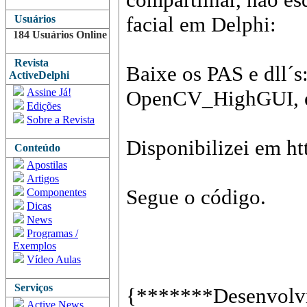
facial em Delphi:
Usuários
184 Usuários Online
Revista
Baixe os PAS e dl
ActiveDelphi
Assine Já!
OpenCV_HighGUI, et
Edições
Sobre a Revista
Disponibilizei em 
Conteúdo
Apostilas
Artigos
Segue o código.
Componentes
Dicas
News
Programas /
Exemplos
Vídeo Aulas
Serviços
{*******Desenvolvid
Active News