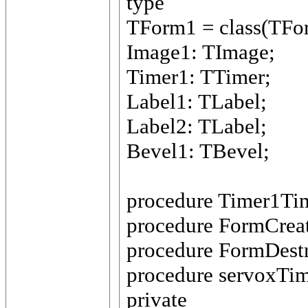
type
TForm1 = class(TFo
Image1: TImage;
Timer1: TTimer;
Label1: TLabel;
Label2: TLabel;
Bevel1: TBevel;
procedure Timer1Tim
procedure FormCreat
procedure FormDestr
procedure servoxTim
private