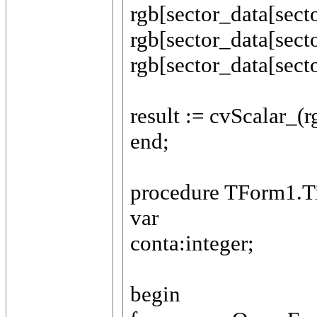
rgb[sector_data[secto
rgb[sector_data[secto
rgb[sector_data[secto
result := cvScalar_(rg
end;
procedure TForm1.T
var
conta:integer;
begin