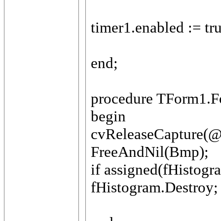
timer1.enabled := tru
end;
procedure TForm1.F
begin
cvReleaseCapture(@
FreeAndNil(Bmp);
if assigned(fHistogr
fHistogram.Destroy;