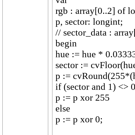
rgb : array[0..2] of l
p, sector: longint;
// sector_data : array
begin
hue := hue * 0.03
sector := cvFloor(hu
p := cvRound(255*(hu
if (sector and 1) <> 
p := p xor 255
else
p := p xor 0;