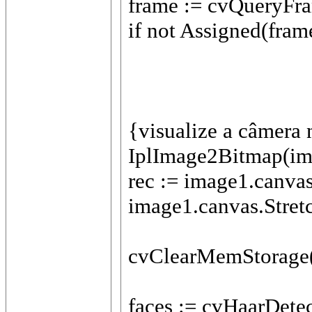
frame := cvQueryFra
if not Assigned(fram
{visualize a câmera 
IplImage2Bitmap(im
rec := image1.canva
image1.canvas.Stret
cvClearMemStorage(
faces := cvHaarDetec