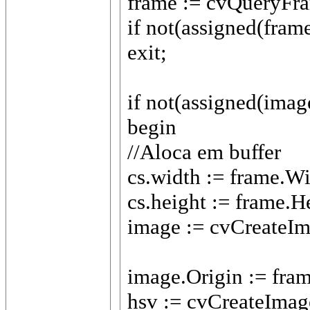
frame := cvQueryFra
if not(assigned(frame
exit;
if not(assigned(imag
begin
//Aloca em buffer
cs.width := frame.Wi
cs.height := frame.H
image := cvCreateIma
image.Origin := fram
hsv := cvCreateImage(