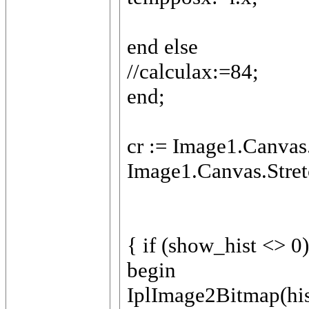
end else
//calculax:=84;
end;
cr := Image1.Canvas
Image1.Canvas.Stre
{ if (show_hist <> 0
begin
IplImage2Bitmap(hi