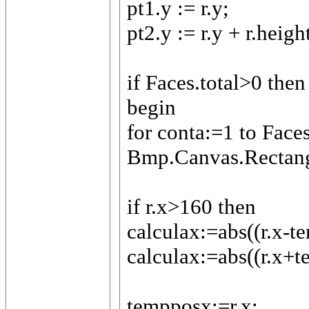
pt1.y := r.y;
pt2.y := r.y + r.heigh
if Faces.total>0 then
begin
for conta:=1 to Faces
Bmp.Canvas.Rectangl
if r.x>160 then
calculax:=abs((r.x-t
calculax:=abs((r.x+
tempposx:=r.x;