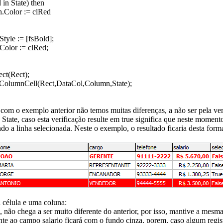
 in State) then
.Color := clRed
tyle := [fsBold];
Color := clRed;
ect(Rect);
ColumnCell(Rect,DataCol,Column,State);
om o exemplo anterior não temos muitas diferenças, a não ser pela ver
 State, caso esta verificação resulte em true significa que neste mome
do a linha selecionada. Neste o exemplo, o resultado ficaria desta form
 célula e uma coluna:
 não chega a ser muito diferente do anterior, por isso, mantive a mesma
nte ao campo salario ficará com o fundo cinza, porem, caso algum regi