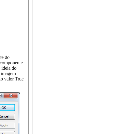
nte do
m componente
 ideia do
a imagem
ao valor True