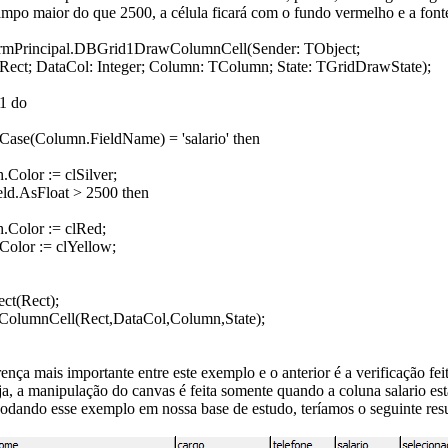
ampo maior do que 2500, a célula ficará com o fundo vermelho e a font
frmPrincipal.DBGrid1DrawColumnCell(Sender: TObject;
TRect; DataCol: Integer; Column: TColumn; State: TGridDrawState);
1 do
Case(Column.FieldName) = 'salario' then
Color := clSilver;
eld.AsFloat > 2500 then
.Color := clRed;
Color := clYellow;
ect(Rect);
ColumnCell(Rect,DataCol,Column,State);
rença mais importante entre este exemplo e o anterior é a verificação fei
ja, a manipulação do canvas é feita somente quando a coluna salario es
odando esse exemplo em nossa base de estudo, teríamos o seguinte resu