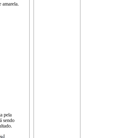
e amarela.
ta pela
tá sendo
ltado.