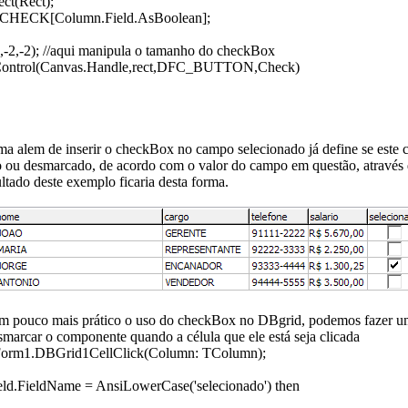
ect(Rect);
_CHECK[Column.Field.AsBoolean];
R,-2,-2); //aqui manipula o tamanho do checkBox
ontrol(Canvas.Handle,rect,DFC_BUTTON,Check)
ma alem de inserir o checkBox no campo selecionado já define se este
o ou desmarcado, de acordo com o valor do campo em questão, através 
ltado deste exemplo ficaria desta forma.
um pouco mais prático o uso do checkBox no DBgrid, podemos fazer um
marcar o componente quando a célula que ele está seja clicada
Form1.DBGrid1CellClick(Column: TColumn);
eld.FieldName = AnsiLowerCase('selecionado') then