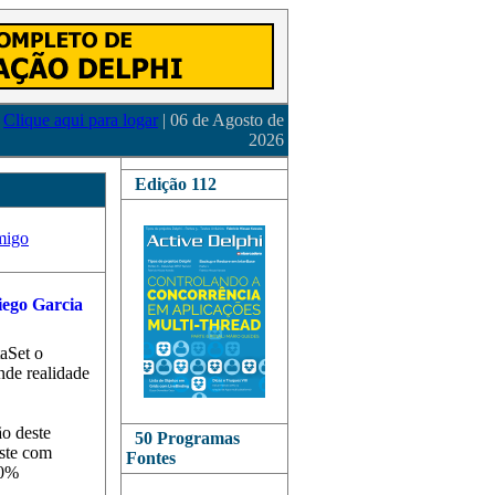
Clique aqui para logar
| 06 de Agosto de
2026
Edição 112
migo
taSet o
nde realidade
ão deste
50 Programas
este com
Fontes
00%