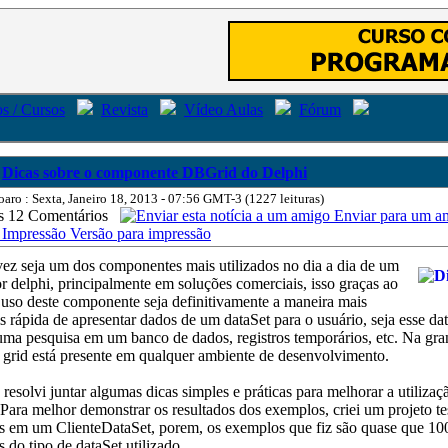
s / Cursos
Revista
Vídeo Aulas
Fórum
Dicas sobre o componente DBGrid do Delphi
oaro : Sexta, Janeiro 18, 2013 - 07:56 GMT-3 (1227 leituras)
12 Comentários
Enviar para um a
Versão para impressão
vez seja um dos componentes mais utilizados no dia a dia de um
 delphi, principalmente em soluções comerciais, isso graças ao
 uso deste componente seja definitivamente a maneira mais
s rápida de apresentar dados de um dataSet para o usuário, seja esse da
uma pesquisa em um banco de dados, registros temporários, etc. Na gra
 grid está presente em qualquer ambiente de desenvolvimento.
 resolvi juntar algumas dicas simples e práticas para melhorar a utilizaç
ara melhor demonstrar os resultados dos exemplos, criei um projeto t
ios em um ClienteDataSet, porem, os exemplos que fiz são quase que 1
 do tipo de dataSet utilizado.