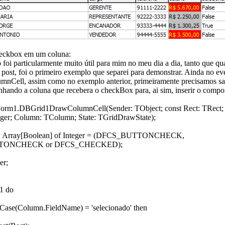
heckbox em um coluna:
foi particularmente muito útil para mim no meu dia a dia, tanto que q
 post, foi o primeiro exemplo que separei para demonstrar. Ainda no ev
Cell, assim como no exemplo anterior, primeiramente precisamos sa
nhando a coluna que recebera o checkBox para, ai sim, inserir o comp
Form1.DBGrid1DrawColumnCell(Sender: TObject; const Rect: TRect;
eger; Column: TColumn; State: TGridDrawState);
 Array[Boolean] of Integer = (DFCS_BUTTONCHECK,
TONCHECK or DFCS_CHECKED);
er;
1 do
Case(Column.FieldName) = 'selecionado' then