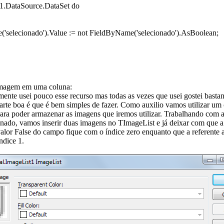
1.DataSource.DataSet do
'selecionado').Value := not FieldByName('selecionado').AsBoolean;
imagem em uma coluna:
mente usei pouco esse recurso mas todas as vezes que usei gostei basta
parte boa é que é bem simples de fazer. Como auxilio vamos utilizar u
ra poder armazenar as imagens que iremos utilizar. Trabalhando com a
nado, vamos inserir duas imagens no TImageList e já deixar com que 
valor False do campo fique com o índice zero enquanto que a referente 
ndice 1.