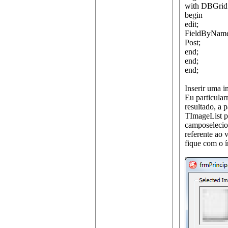
with DBGrid
begin
edit;
FieldByName(
Post;
end;
end;
end;
Inserir uma 
Eu particular
resultado, a 
TImageList pa
camposelecio
referente ao 
fique com o í