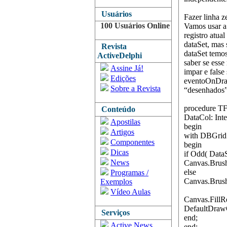
Usuários
Fazer linha z
100 Usuários Online
Vamos usar a 
registro atua
dataSet, mas 
Revista
dataSet temos
ActiveDelphi
saber se esse
Assine Já!
impar e false 
Edições
eventoOnDraw
Sobre a Revista
“desenhados”
procedure T
Conteúdo
DataCol: Int
Apostilas
begin
Artigos
with DBGrid
Componentes
begin
Dicas
if Odd( Data
News
Canvas.Brush
else
Programas /
Canvas.Brus
Exemplos
Vídeo Aulas
Canvas.FillR
DefaultDraw
Serviços
end;
Active News
end;