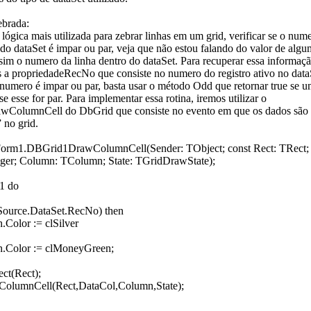
ebrada:
lógica mais utilizada para zebrar linhas em um grid, verificar se o num
l do dataSet é impar ou par, veja que não estou falando do valor de al
sim o numero da linha dentro do dataSet. Para recuperar essa informaçã
 a propriedadeRecNo que consiste no numero do registro ativo no data
 numero é impar ou par, basta usar o método Odd que retornar true se 
se esse for par. Para implementar essa rotina, iremos utilizar o
ColumnCell do DbGrid que consiste no evento em que os dados são
 no grid.
Form1.DBGrid1DrawColumnCell(Sender: TObject; const Rect: TRect;
eger; Column: TColumn; State: TGridDrawState);
1 do
Source.DataSet.RecNo) then
.Color := clSilver
h.Color := clMoneyGreen;
ect(Rect);
ColumnCell(Rect,DataCol,Column,State);