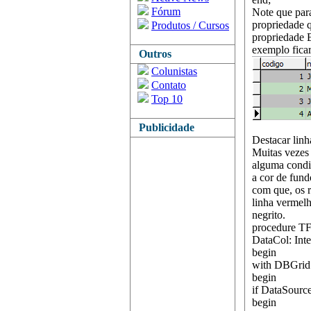
Fórum
Note que para
propriedade q
Produtos / Cursos
propriedade B
exemplo ficar
Outros
Colunistas
Contato
Top 10
Publicidade
Destacar linh
Muitas vezes
alguma condi
a cor de fun
com que, os 
linha vermel
negrito.
procedure T
DataCol: Int
begin
with DBGrid
begin
if DataSourc
begin