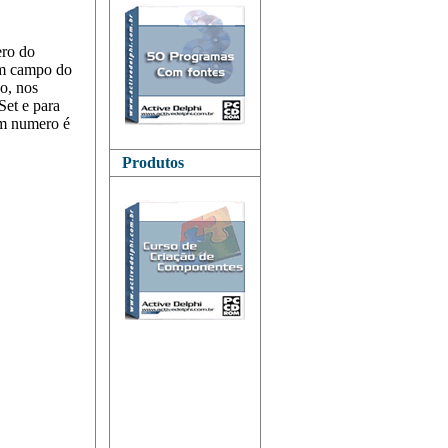
ero do
gum campo do
o, nos
Set e para
um numero é
Produtos