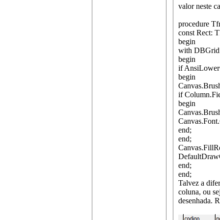
valor neste c
procedure T
const Rect: 
begin
with DBGrid
begin
if AnsiLower
begin
Canvas.Brush.
if Column.Fi
begin
Canvas.Brush
Canvas.Font.
end;
end;
Canvas.FillR
DefaultDraw
end;
end;
Talvez a dife
coluna, ou se
desenhada. R