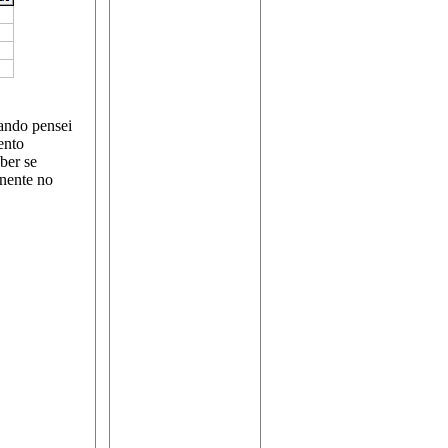
uando pensei
ento
ber se
onente no