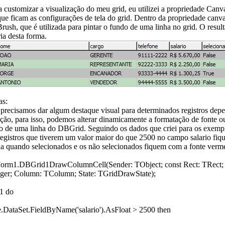
 customizar a visualização do meu grid, eu utilizei a propriedade Canva
ue ficam as configurações de tela do grid. Dentro da propriedade canva
rush, que é utilizada para pintar o fundo de uma linha no grid. O resul
ia desta forma.
as:
 precisamos dar algum destaque visual para determinados registros de
ção, para isso, podemos alterar dinamicamente a formatação de fonte 
do de uma linha do DBGrid. Seguindo os dados que criei para os exemp
registros que tiverem um valor maior do que 2500 no campo salario fi
ha quando selecionados e os não selecionados fiquem com a fonte verm
Form1.DBGrid1DrawColumnCell(Sender: TObject; const Rect: TRect;
eger; Column: TColumn; State: TGridDrawState);
1 do
e.DataSet.FieldByName('salario').AsFloat > 2500 then