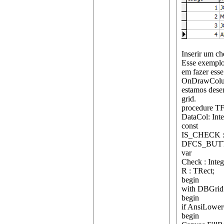
Inserir um c
Esse exemplo 
em fazer esse
OnDrawColumn
estamos dese
grid.
procedure T
DataCol: Int
const
IS_CHECK :
DFCS_BUT
var
Check : Integ
R : TRect;
begin
with DBGrid
begin
if AnsiLower
begin