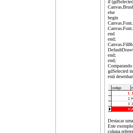
if (gdSelected
Canvas.Brush
else
begin
Canvas.Font.S
Canvas.Font.
end
end;
Canvas.FillR
DefaultDraw
end;
end;
Comparando c
gdSelected in
está desenhan
Destacar uma
Este exemplo,
coluna refere