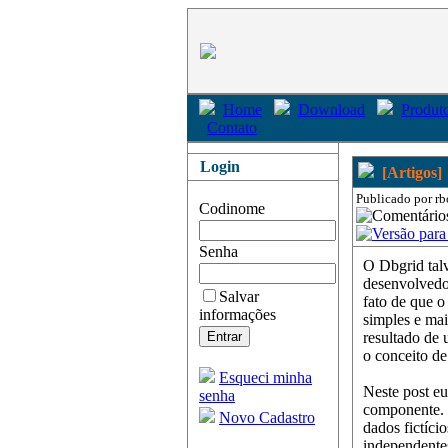
Home
Download
Produto
Contato
Login
[Artigos]
Publicado por rb
Codinome
Senha
O Dbgrid tal
desenvolvedor
Salvar
fato de que o
informações
simples e mai
resultado de 
o conceito de
Esqueci minha
Neste post eu
senha
componente. P
Novo Cadastro
dados fictíc
independentes