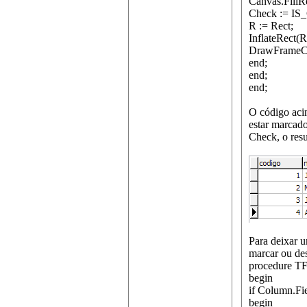
Canvas.FillR
Check := IS
R := Rect;
InflateRect(
DrawFrameC
end;
end;
end;
O código aci
estar marcad
Check, o resu
Para deixar 
marcar ou des
procedure T
begin
if Column.Fi
begin