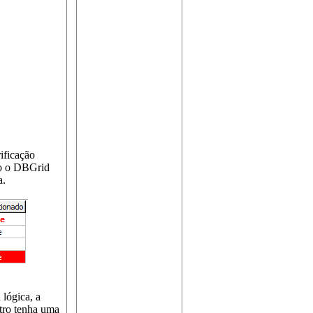
ificação
nto o DBGrid
a.
 lógica, a
stro tenha uma