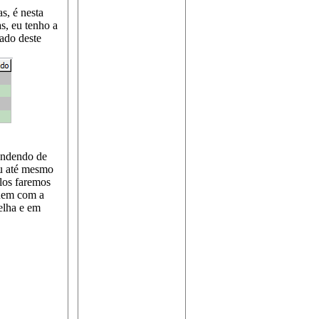
s, é nesta
s, eu tenho a
tado deste
pendendo de
ou até mesmo
los faremos
quem com a
elha e em