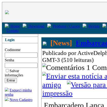
Home
Download
Produtos / Cursos
Revista
Contato
Login
[News]
Embarcad
Codinome
Publicado por ActiveDelph
GMT-3 (510 leituras)
Senha
1 Com
Salvar
informações
amigo
Esqueci minha
impressão
senha
Novo Cadastro
Embarcadero Lança