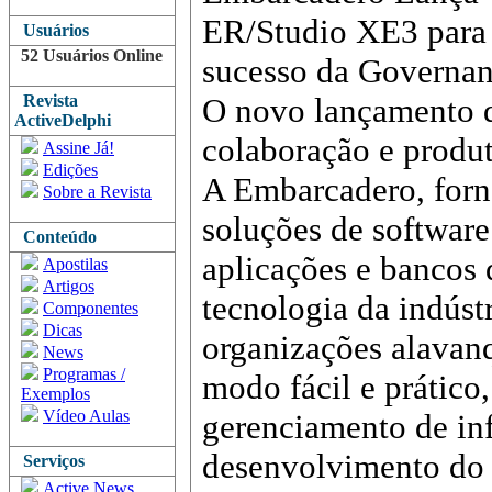
ER/Studio XE3 para
Usuários
52 Usuários Online
sucesso da Governa
Revista
O novo lançamento d
ActiveDelphi
colaboração e produ
Assine Já!
Edições
A Embarcadero, for
Sobre a Revista
soluções de softwar
Conteúdo
aplicações e bancos 
Apostilas
Artigos
tecnologia da indúst
Componentes
Dicas
organizações alavan
News
Programas /
modo fácil e prático
Exemplos
Vídeo Aulas
gerenciamento de in
desenvolvimento do 
Serviços
Active News