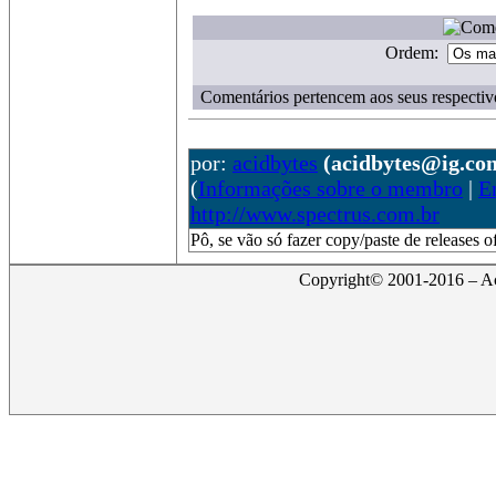
Ordem:
Comentários pertencem aos seus respectiv
por:
acidbytes
(acidbytes@ig.co
(
Informações sobre o membro
|
E
http://www.spectrus.com.br
Pô, se vão só fazer copy/paste de releases o
Copyright© 2001-2016 – Act