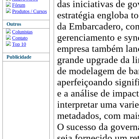
das iniciativas de g
Fórum
Produtos / Cursos
estratégia engloba t
da Embarcadero, com
Outros
Colunistas
gerenciamento e syn
Contato
Top 10
empresa também lan
Publicidade
grande upgrade da l
de modelagem de ba
aperfeiçoando signi
e a análise de impac
interpretar uma vari
metadados, com mais
O sucesso da govern
seja fornecido um re