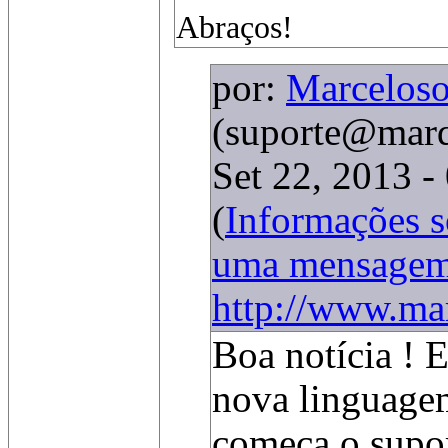
Abraços!
por:
Marceloso
(suporte@marq
Set 22, 2013 -
(
Informações 
uma mensage
http://www.mar
Boa notícia ! 
nova linguage
começa o supor