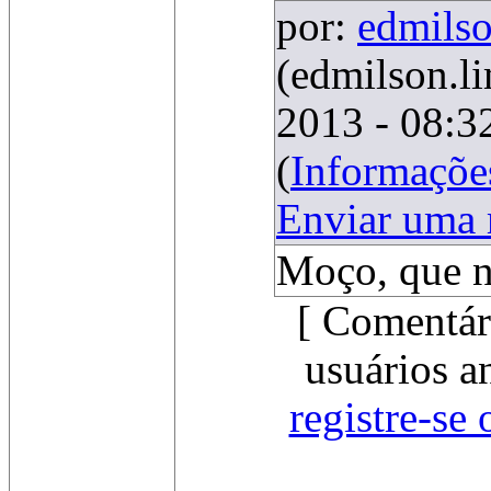
por:
edmils
(edmilson.li
2013 - 08:3
(
Informaçõe
Enviar uma
Moço, que no
[ Comentár
usuários a
registre-se