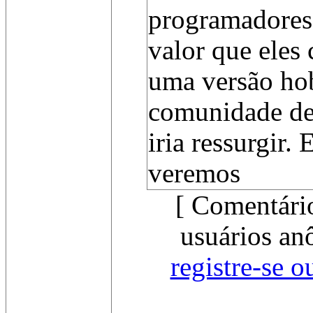
programadores 
valor que eles
uma versão hob
comunidade de
iria ressurgir. 
veremos
[ Comentári
usuários an
registre-se o