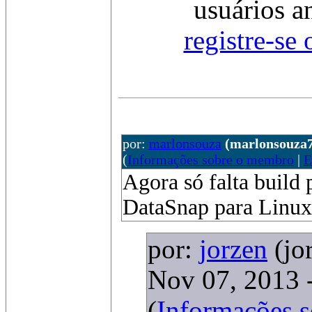
usuários a
registre-se
por:
marlonsouza
(marlonsouza
(
Informações sobre o membro
|
E
Agora só falta build
DataSnap para Linux
por:
jorzen
(jo
Nov 07, 2013 
(
Informações 