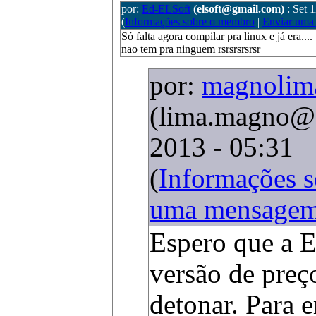
por:
Ed-ELSoft
(elsoft@gmail.com)
: Set 
(
Informações sobre o membro
|
Enviar uma
Só falta agora compilar pra linux e já era....
nao tem pra ninguem rsrsrsrsrsr
por:
magnolim
(lima.magno@
2013 - 05:31
(
Informações 
uma mensage
Espero que a 
versão de preço
detonar. Para 