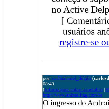
no Active Delp
[ Comentári
usuários an
registre-se o
por:
carlosdaniel_delphi
(carlos
08:49
(
Informações sobre o membro
|
E
http://www.animalltag.com.br
O ingresso do Andro