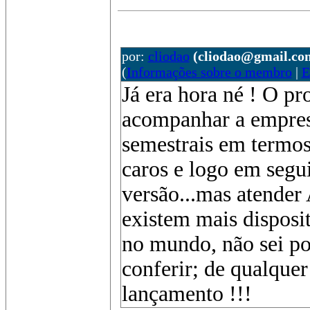
por:
cliodao
(cliodao@gmail.co
(
Informações sobre o membro
|
E
Já era hora né ! O pr
acompanhar a empres
semestrais em termos 
caros e logo em segu
versão...mas atender
existem mais disposi
no mundo, não sei po
conferir; de qualque
lançamento !!!