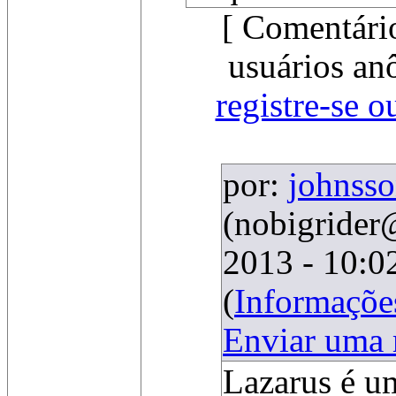
[ Comentári
usuários an
registre-se o
por:
johnss
(nobigride
2013 - 10:0
(
Informaçõe
Enviar uma
Lazarus é u