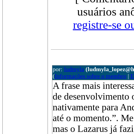
usuários an
registre-se o
por:
ludmyla
(ludmyla_lopez@h
(
Informações sobre o membro
|
E
A frase mais interess
de desenvolvimento o
nativamente para An
até o momento.”. Me c
mas o Lazarus já faz