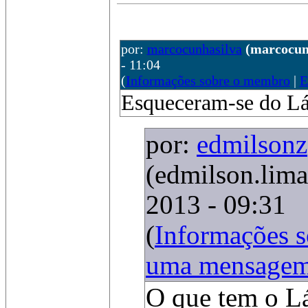
por:
marcocunhasilva
(marcocun
- 11:04
(
Informações sobre o membro
|
E
Esqueceram-se do Lá
por:
edmilsonz
(edmilson.lima
2013 - 09:31
(
Informações 
uma mensage
O que tem o L