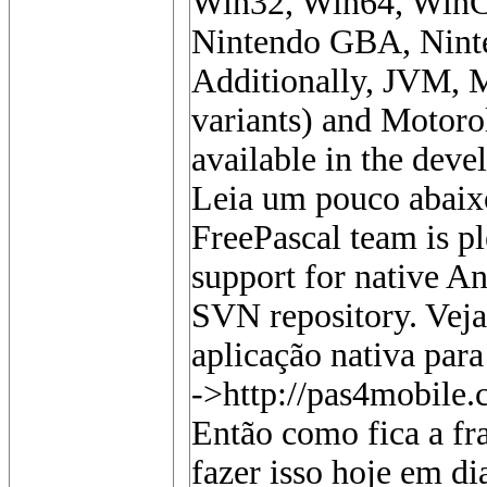
Win32, Win64, Win
Nintendo GBA, Ninte
Additionally, JVM, M
variants) and Motorol
available in the deve
Leia um pouco abaixo
FreePascal team is pl
support for native An
SVN repository. Vej
aplicação nativa par
->http://pas4mobile.
Então como fica a fr
fazer isso hoje em d