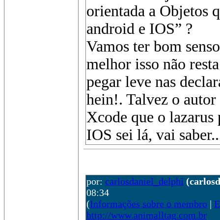
orientada a Objetos 
android e IOS” ?
Vamos ter bom senso,
melhor isso não rest
pegar leve nas decla
hein!. Talvez o autor
Xcode que o lazarus 
IOS sei lá, vai saber...
por:
carlosdaniel_delphi
(carlos
08:34
(
Informações sobre o membro
|
E
http://www.animalltag.com.br