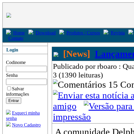
Home
Download
Produtos / Cursos
Revista
Contato
Login
[News]
Lançamen
Codinome
Publicado por rboaro : Qu
3 (1390 leituras)
Senha
15 Co
Salvar
informações
amigo
Esqueci minha
impressão
senha
Novo Cadastro
A comunidade Delph