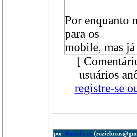
Por enquanto n
para os
mobile, mas já
[ Comentári
usuários an
registre-se o
por:
Razielucas
(razielucas@gm