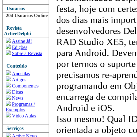
festa, hoje com cert
Usuários
204 Usuários Online
dos dias mais import
Revista
desenvolvedores De
ActiveDelphi
RAD Studio XE5, tem
Assine Já!
Edições
para Android. Deve
Sobre a Revista
por termos o suporte
Conteúdo
precisamos re-apren
Apostilas
Artigos
programando em Obje
Componentes
Dicas
encarrega de comp
News
Programas /
Android e iOS.
Exemplos
Vídeo Aulas
Isso mesmo! Qual I
orientada a objeto c
Serviços
Active News