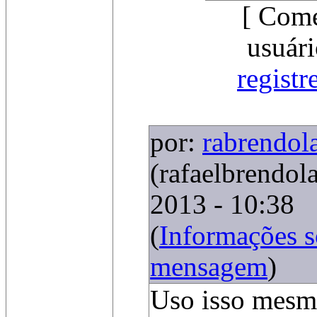
[ Come
usuári
registr
por:
rabrendol
(rafaelbrendo
2013 - 10:38
(
Informações 
mensagem
)
Uso isso mesm