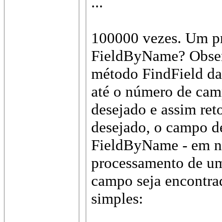
...
100000 vezes. Um pr
FieldByName? Obser
método FindField da 
até o número de cam
desejado e assim ret
desejado, o campo d
FieldByName - em no
processamento de um
campo seja encontra
simples: