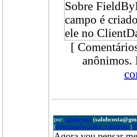
Sobre FieldBy
campo é criado
ele no ClientD
[ Comentários
anônimos. 
co
por:
salubcosta
(salubcosta@gm
(
Informações sobre o membro
|
E
Agora vou pensar mel