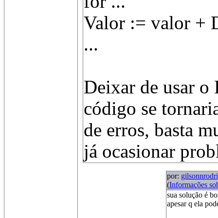
for ...
Valor := valor + 
...
Deixar de usar o
código se tornaria
de erros, basta 
já ocasionar prob
por:
gilsonnrodr
(
Informações so
sua solução é bo
apesar q ela pode