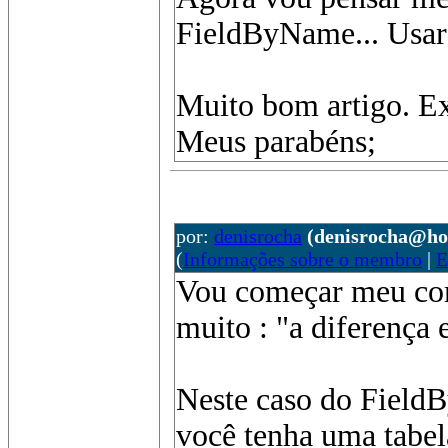
FieldByName... Usar 
Muito bom artigo. Ex
Meus parabéns;
por:
denisrocha
(denisrocha@ho
(
Informações sobre o membro
|
E
Vou começar meu com
muito : "a diferença
Neste caso do Field
você tenha uma tabe