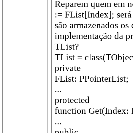
Reparem quem em nos
:= FList[Index]; ser
são armazenados os 
implementação da pr
TList?
TList = class(TObjec
private
FList: PPointerList;
...
protected
function Get(Index: I
...
public