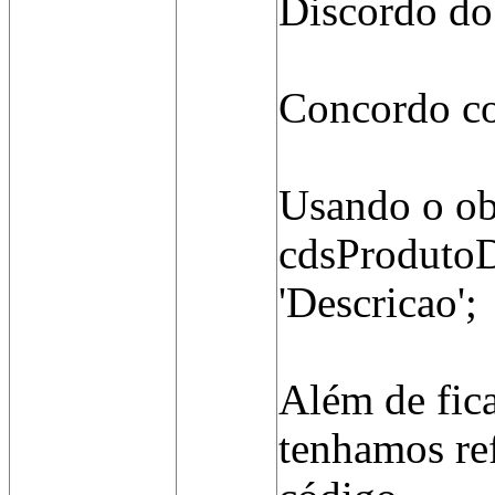
Discordo do
Concordo c
Usando o ob
cdsProduto
'Descricao';
Além de fica
tenhamos ref