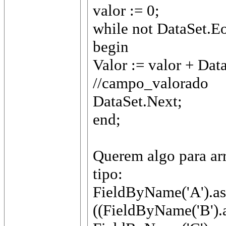
valor := 0;
while not DataSet.E
begin
Valor := valor + Dat
//campo_valorado
DataSet.Next;
end;
Querem algo para ar
tipo:
FieldByName('A').as
((FieldByName('B').