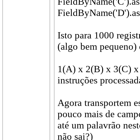
FieldByName('C').as
FieldByName('D').as
Isto para 1000 regi
(algo bem pequeno) d
1(A) x 2(B) x 3(C) 
instruções processad
Agora transportem e
pouco mais de campo
até um palavrão nes
não sai?)