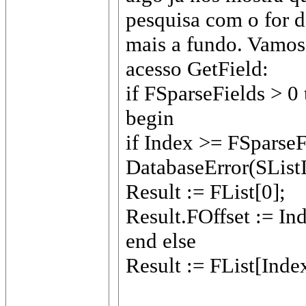
pesquisa com o for
mais a fundo. Vamos
acesso GetField:
if FSparseFields > 0
begin
if Index >= FSparseF
DatabaseError(SListI
Result := FList[0];
Result.FOffset := In
end else
Result := FList[Inde