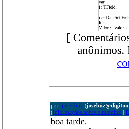
var
i : TField;
i := DataSet.Fi
for ...
Valor := valor +
[ Comentários
anônimos. 
co
por:
jose_luiz
(joseluiz@digiton
(
Informações sobre o membro
|
E
boa tarde.