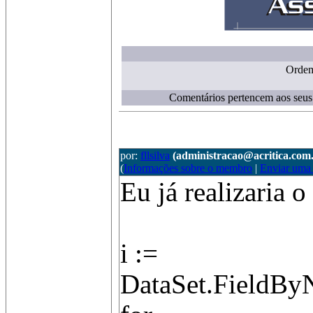
Orde
Comentários pertencem aos seus 
por:
fllsilva
(administracao@acritica.com
(
Informações sobre o membro
|
Enviar uma
Eu já realizaria 
i :=
DataSet.FieldBy