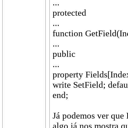
...
protected
...
function GetField(In
...
public
...
property Fields[Inde
write SetField; defau
end;
Já podemos ver que 
algo já nos mostra q