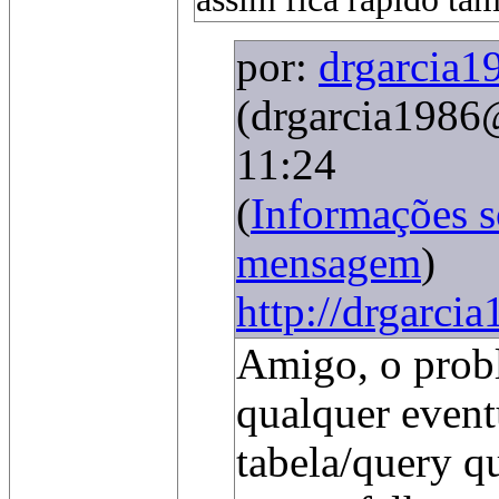
por:
drgarcia1
(drgarcia1986
11:24
(
Informações 
mensagem
)
http://drgarci
Amigo, o prob
qualquer eventu
tabela/query q