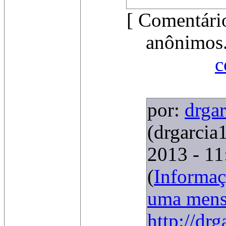
[ Comentário
anônimos.
c
por:
drga
(drgarci
2013 - 11
(
Informaç
uma men
http://dr