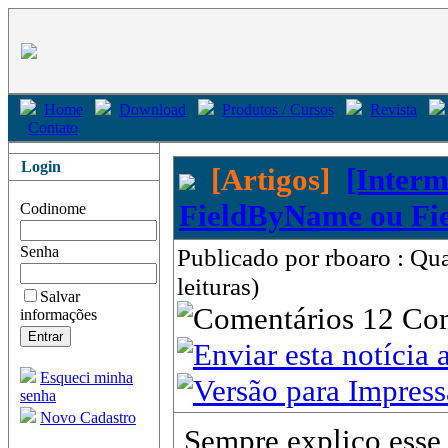
Home
Download
Produtos / Cursos
Revista
Contato
Login
[Artigos]
[Interm
FieldByName ou Fie
Codinome
Senha
Publicado por rboaro : Qu
leituras)
Salvar
12 Co
informações
Esqueci minha
senha
Novo Cadastro
Sempre explico esse 