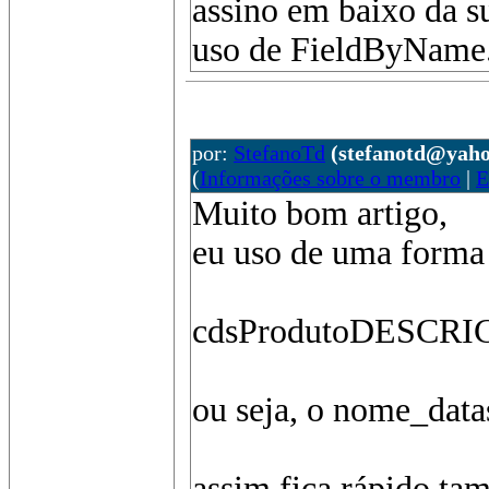
assino em baixo da s
uso de FieldByName.
por:
StefanoTd
(stefanotd@yaho
(
Informações sobre o membro
|
E
Muito bom artigo,
eu uso de uma forma
cdsProdutoDESCRICAO
ou seja, o nome_
assim fica rápido ta