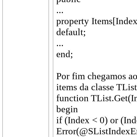
...
property Items[Index:
default;
...
end;
Por fim chegamos ao
items da classe TList
function TList.Get(In
begin
if (Index < 0) or (I
Error(@SListIndexEr