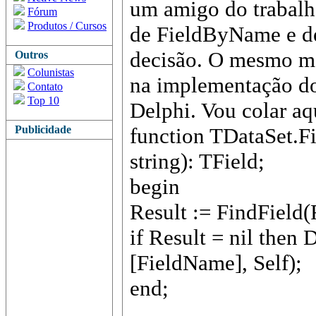
um amigo do trabalho
Fórum
Produtos / Cursos
de FieldByName e de
decisão. O mesmo me
Outros
Colunistas
na implementação d
Contato
Top 10
Delphi. Vou colar aq
Publicidade
function TDataSet.
string): TField;
begin
Result := FindField
if Result = nil the
[FieldName], Self);
end;