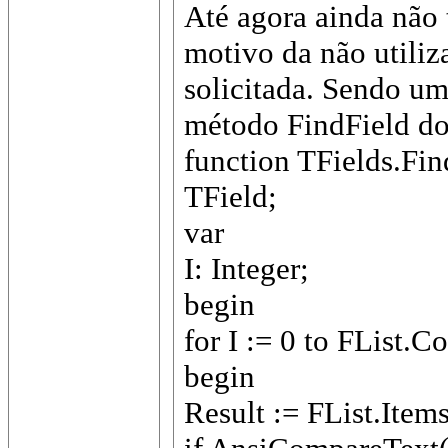
Até agora ainda não 
motivo da não utili
solicitada. Sendo um
método FindField do 
function TFields.Fin
TField;
var
I: Integer;
begin
for I := 0 to FList.C
begin
Result := FList.Items