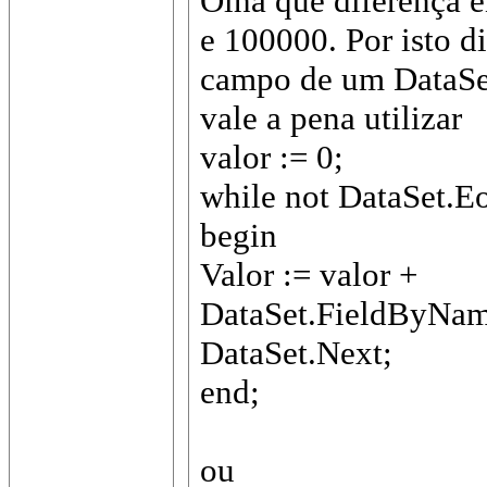
Olha que diferença e
e 100000. Por isto 
campo de um DataSe
vale a pena utilizar
valor := 0;
while not DataSet.E
begin
Valor := valor +
DataSet.FieldByNam
DataSet.Next;
end;
ou