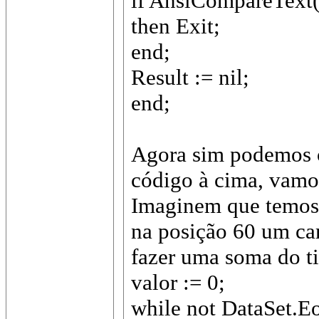
if AnsiCompareText
then Exit;
end;
Result := nil;
end;
Agora sim podemos c
código à cima, vamos
Imaginem que temos
na posição 60 um ca
fazer uma soma do t
valor := 0;
while not DataSet.E