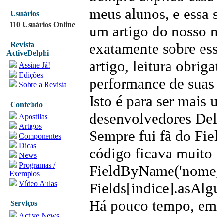
meus alunos, e essa 
Usuários
110 Usuários Online
um artigo do nosso 
Revista
exatamente sobre ess
ActiveDelphi
artigo, leitura obri
Assine Já!
Edições
performance de suas 
Sobre a Revista
Isto é para ser mais
Conteúdo
desenvolvedores Del
Apostilas
Artigos
Sempre fui fã do Fi
Componentes
Dicas
código ficava muito 
News
Programas /
FieldByName('nome
Exemplos
Vídeo Aulas
Fields[indice].asAlg
Há pouco tempo, em 
Serviços
Active News