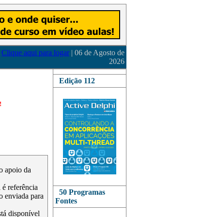
Clique aqui para logar
| 06 de Agosto de
2026
Edição 112
!
 o apoio da
é referência
50 Programas
o enviada para
Fontes
stá disponível