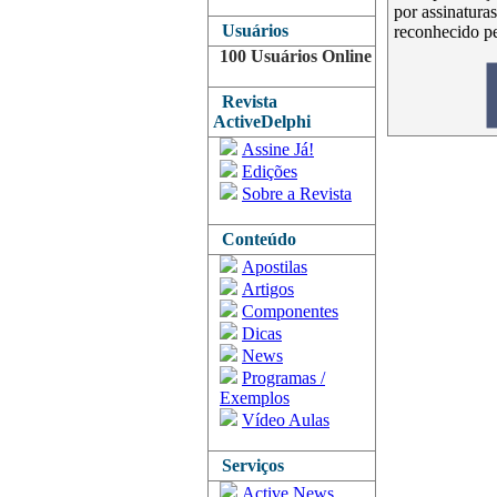
por assinatura
Usuários
reconhecido p
100 Usuários Online
Revista
ActiveDelphi
Assine Já!
Edições
Sobre a Revista
Conteúdo
Apostilas
Artigos
Componentes
Dicas
News
Programas /
Exemplos
Vídeo Aulas
Serviços
Active News