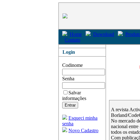
Home
Download
Produto
Contato
Login
Codinome
Senha
Salvar
informações
A revista Acti
Borland/Code
Esqueci minha
No mercado de
senha
nacional entre
Novo Cadastro
todos os estado
Com publicação