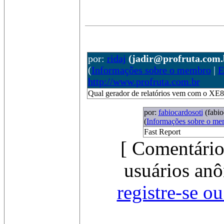
por:
ridaj
(jadir@profruta.com.
(
Informações sobre o membro
|
E
http://www.profruta.com.br
Qual gerador de relatórios vem com o XE8
por:
fabiocardosoti
(fabi
(
Informações sobre o m
Fast Report
[ Comentário
usuários anô
registre-se o