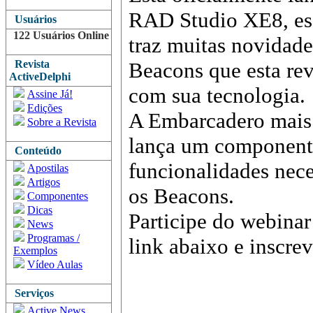
RAD Studio XE8, es
Usuários
122 Usuários Online
traz muitas novidade
Revista
Beacons que esta re
ActiveDelphi
com sua tecnologia.
Assine Já!
Edições
A Embarcadero mais 
Sobre a Revista
lança um componente
Conteúdo
funcionalidades nece
Apostilas
Artigos
os Beacons.
Componentes
Dicas
Participe do webinar
News
Programas /
link abaixo e inscrev
Exemplos
Vídeo Aulas
Serviços
Active News