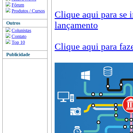
Fórum
Produtos / Cursos
Clique aqui para se 
lançamento
Outros
Colunistas
Contato
Top 10
Clique aqui para faz
Publicidade