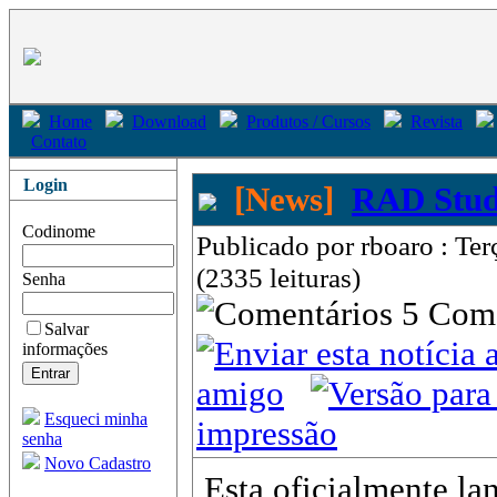
Home
Download
Produtos / Cursos
Revista
Contato
Login
[News]
RAD Stud
Codinome
Publicado por rboaro : Te
(2335 leituras)
Senha
5 Com
Salvar
informações
amigo
Esqueci minha
impressão
senha
Novo Cadastro
Esta oficialmente la