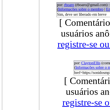
por:
rboaro
(rboaro@gmail.com)
:
(
Informações sobre o membro
|
En
Sim, deve ser liberado em breve
[ Comentário
usuários anô
registre-se o
por:
ClaytonEllis
(com
(
Informações sobre o
href=https://sonidosmp
[ Comentári
usuários an
registre-se 