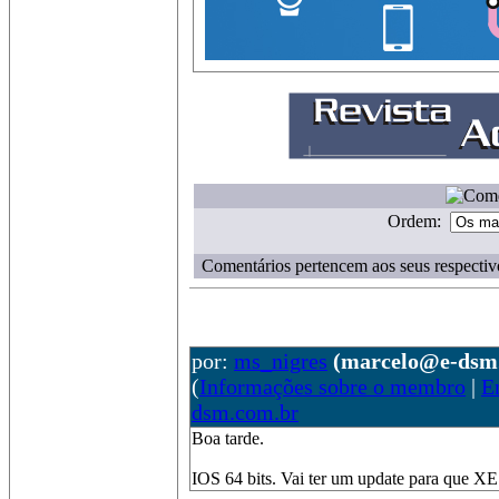
Ordem:
Comentários pertencem aos seus respectiv
por:
ms_nigres
(marcelo@e-dsm
(
Informações sobre o membro
|
E
dsm.com.br
Boa tarde.
IOS 64 bits. Vai ter um update para que XE