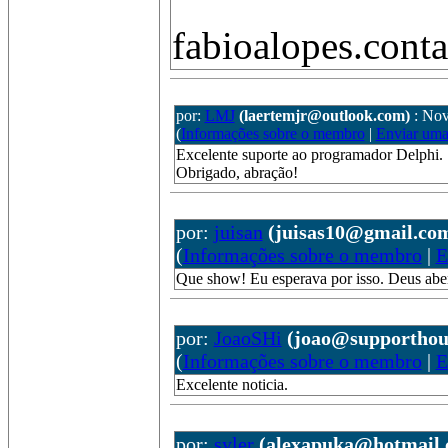
fabioalopes.con
por:
LMJ
(laertemjr@outlook.com)
: Nov
(
Informações sobre o membro
|
Enviar um
Excelente suporte ao programador Delphi.
Obrigado, abração!
por:
juisan
(juisas10@gmail.co
(
Informações sobre o membro
|
E
Que show! Eu esperava por isso. Deus abe
por:
JoaoSHi
(joao@supporthou
(
Informações sobre o membro
|
E
Excelente noticia.
por:
syler
(alexapuka@hotmail.