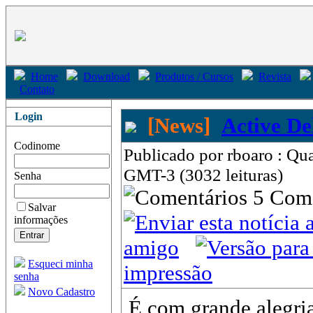
Home
Download
Produtos / Cursos
Revista
Contato
Login
[News]
Active De
Codinome
Publicado por rboaro : Qua
GMT-3 (3032 leituras)
Senha
5 Com
Salvar
informações
amigo
Esqueci minha
impressão
senha
Novo Cadastro
É com grande alegri