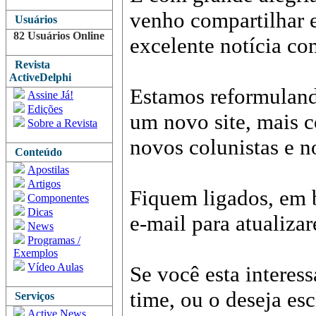
venho compartilhar 
Usuários
82 Usuários Online
excelente notícia c
Revista
ActiveDelphi
Estamos reformuland
Assine Já!
Edições
um novo site, mais c
Sobre a Revista
novos colunistas e n
Conteúdo
Apostilas
Artigos
Fiquem ligados, em 
Componentes
Dicas
e-mail para atualiza
News
Programas /
Exemplos
Vídeo Aulas
Se você esta interes
time, ou o deseja es
Serviços
Active News