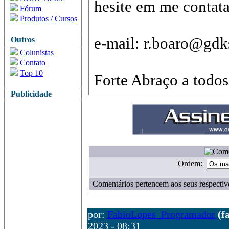
hesite em me contata
Fórum
Produtos / Cursos
e-mail: r.boaro@gd
Outros
Colunistas
Contato
Top 10
Forte Abraço a todos
Publicidade
Ordem:
Comentários pertencem aos seus respectiv
por:
FabioLopes_Programador
(f
2023 - 08:31