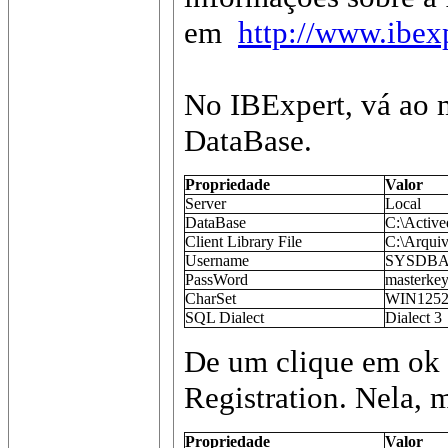
em
http://www.ibex
No IBExpert, vá ao 
DataBase.
Propriedade
Valor
Server
Local
DataBase
C:\Active
Client Library File
C:\Arquiv
Username
SYSDB
PassWord
masterke
CharSet
WIN125
SQL Dialect
Dialect 3
De um clique em ok e
Registration. Nela, 
Propriedade
Valor