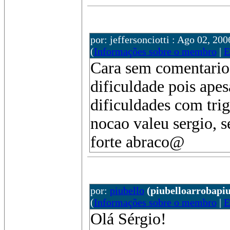
por: jeffersonciotti : Ago 02, 200
(
Informações sobre o membro
|
E
Cara sem comentarios
dificuldade pois ape
dificuldades com tri
nocao valeu sergio, s
forte abraco@
por:
piubello
(piubelloarrobapi
(
Informações sobre o membro
|
E
Olá Sérgio!