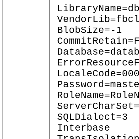
LibraryName=d
VendorLib=fbc
BlobSize=-1
CommitRetain=
Database=data
ErrorResource
LocaleCode=00
Password=mast
RoleName=Role
ServerCharSet
SQLDialect=3
Interbase
TransIsolatio