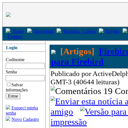
Home
Download
Produtos / Cursos
Revista
Contato
Login
[Artigos]
Firebir
para Firebird
Codinome
Senha
Publicado por ActiveDelph
GMT-3 (40644 leituras)
Salvar
19 Co
informações
Esqueci minha
amigo
senha
Novo Cadastro
impressão