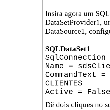
Insira agora um SQ
DataSetProvider1, u
DataSource1, config
SQLDataSet1
SqlConnection
Name = sdsCli
CommandText =
CLIENTES
Active = Fals
Dê dois cliques no 