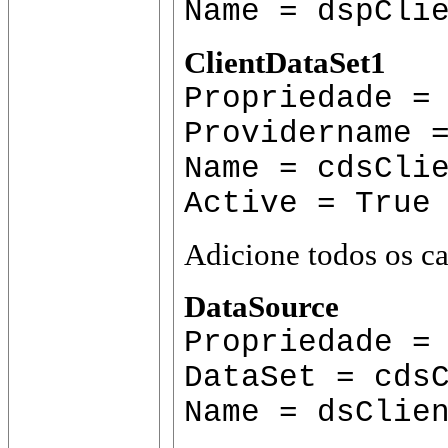
Name = dspCli
ClientDataSet1
Propriedade =
Providername 
Name = cdsCli
Active = True
Adicione todos os c
DataSource
Propriedade =
DataSet = cds
Name = dsClie