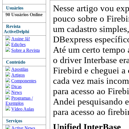
Nesse artigo vou ex
Usuários
90 Usuários Online
pouco sobre o Firebi
Revista
um cadastro simples,
ActiveDelphi
DBexpress específic
Assine Já!
Edições
Até um certo tempo 
Sobre a Revista
o driver Interbase e
Conteúdo
Firebird e cheguei a
Apostilas
Artigos
cada vez mais incomp
Componentes
Dicas
para acesso ao Fireb
News
Programas /
Andei pesquisando e 
Exemplos
Vídeo Aulas
para acesso ao firebir
Serviços
Unified InterBase
Active News