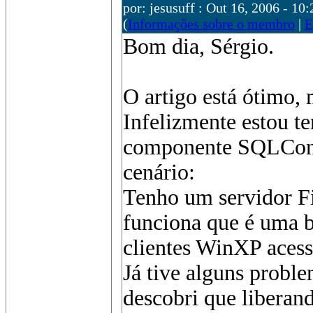
por: jesusuff : Out 16, 2006 - 10:
(
Informações sobre o membro
|
E
Bom dia, Sérgio.
O artigo está ótimo, 
Infelizmente estou t
componente SQLConn
cenário:
Tenho um servidor Fi
funciona que é uma b
clientes WinXP acess
Já tive alguns probl
descobri que liberand