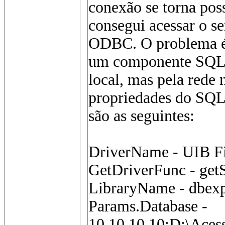
conexão se torna poss
consegui acessar o se
ODBC. O problema é 
um componente SQLC
local, mas pela rede
propriedades do SQL
são as seguintes:
DriverName - UIB F
GetDriverFunc - g
LibraryName - dbexp
Params.Database -
10.10.10.10:D:\Ace