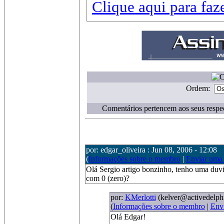
Clique aqui para fa
Ordem:
Comentários pertencem aos seus respec
por: edgar_oliveira : Jun 08, 2006 - 12:08
(
Informações sobre o membro
|
Enviar uma
Olá Sergio artigo bonzinho, tenho uma duvi
com 0 (zero)?
por:
KMerlotti
(kelver@activedelph
(
Informações sobre o membro
|
Env
Olá Edgar!