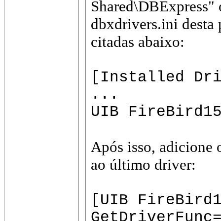
Shared\DBExpress" o
dbxdrivers.ini desta 
citadas abaixo:
[Installed Dr
...
UIB FireBird1
Após isso, adicione 
ao último driver:
[UIB FireBird
GetDriverFunc