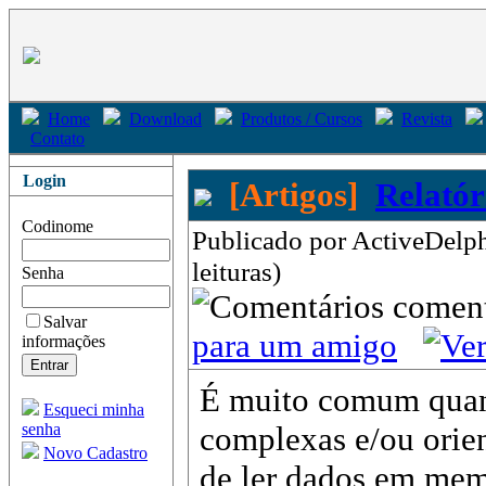
Home
Download
Produtos / Cursos
Revista
Contato
Login
[Artigos]
Relató
Codinome
Publicado por ActiveDelp
leituras)
Senha
come
Salvar
para um amigo
informações
É muito comum quand
Esqueci minha
senha
complexas e/ou orien
Novo Cadastro
de ler dados em memó