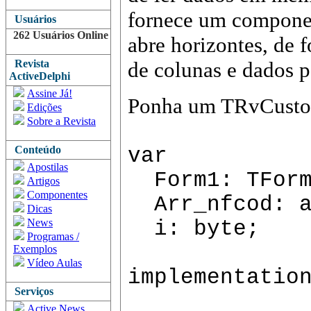
fornece um compone
Usuários
262 Usuários Online
abre horizontes, de f
Revista
de colunas e dados p
ActiveDelphi
Assine Já!
Ponha um TRvCustom
Edições
Sobre a Revista
Conteúdo
var
Apostilas
Form1: TForm
Artigos
Componentes
Arr_nfcod: ar
Dicas
News
i: byte;
Programas /
Exemplos
Vídeo Aulas
implementatio
Serviços
Active News