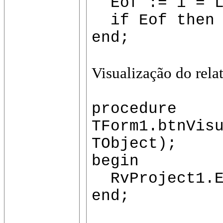
Eof := i = L
if Eof then 
end;
Visualização do relat
procedure
TForm1.btnVis
TObject);
begin
RvProject1.E
end;