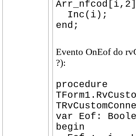
Arr_nfcod[i,2
Inc(i);
end;
Evento OnEof do rvC
?):
procedure
TForm1.RvCust
TRvCustomConn
var Eof: Bool
begin