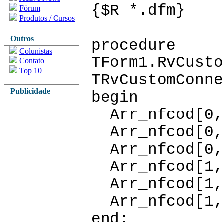
{$R *.dfm}
Fórum
Produtos / Cursos
Outros
procedure
Colunistas
TForm1.RvCust
Contato
Top 10
TRvCustomConn
Publicidade
begin
Arr_nfcod[0,
Arr_nfcod[0,
Arr_nfcod[0,
Arr_nfcod[1,
Arr_nfcod[1,
Arr_nfcod[1,
end;