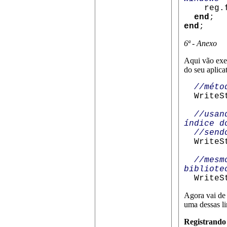
reg.f
end
;
end
;
6ª - Anexo
Aqui vão exe
do seu aplica
//méto
WriteSt
//usando
índice d
//sendo 
WriteSt
//mesm
bibliote
WriteSt
Agora vai de 
uma dessas li
Registrando 