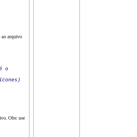
 ao arquivo
é o
ícones)
ivo. Obs: use