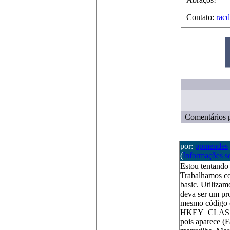
Contato:
rac
Comentários p
por:
ppmendes
(
Informações s
Estou tentando
Trabalhamos co
basic. Utilizam
deva ser um p
mesmo código
HKEY_CLASSES_
pois aparece (F