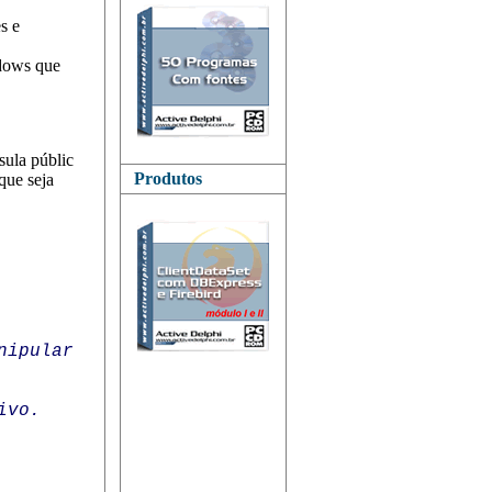
s e
ndows que
sula públic
Produtos
que seja
nipular
ivo.