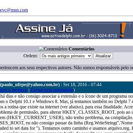
devc@msn.com
Comentários
Ordem:
ertencem aos seus respectivos autores. Não somos responsáveis pelo s
(paulo_ufrpe@yahoo.com.br)
: Set 18, 2016 - 07:44
obre o membro
|
Enviar uma mensagem
)
 há dias e não consigo associar a extensão e o ícone de um programa 
m o Delphi 10.1 e Windows 8. Mas, já tentamos também no Delphi 7
os a rotina que existe na internet (ver abaixo), para essa finalidade. Ac
roblema de permissão, para alterar HKEY_CLASSES_ROOT, pois ao u
 em (HKEY_CURRENT_USER), não tenho problema, na compilação.
ROOT, eu não consigo passar da linha (Reg.WriteString('','Nome 
ailed to set data for ''). Tentamos outro caminho e usamos arquivo.reg.