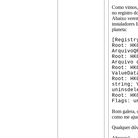
Como vimos, p
no registro d
Abaixo veremo
instaladores 
planeta:
[Registr
Root: HK
ArquivoQ
Root: HK
Arquivo 
Root: HK
ValueDat
Root: HK
string; 
uninsdel
Root: HK
Flags: u
Bom galera, o
como me aju
Qualquer dúv
Abraços!