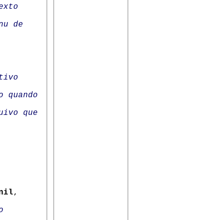
exto
nu de
tivo
o quando
ivo que
nil
,
o