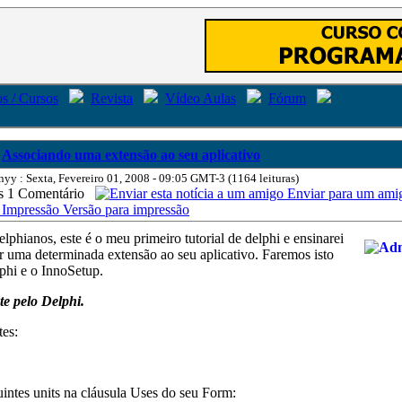
s / Cursos
Revista
Vídeo Aulas
Fórum
Associando uma extensão ao seu aplicativo
nyy : Sexta, Fevereiro 01, 2008 - 09:05 GMT-3 (1164 leituras)
1 Comentário
Enviar para um ami
Versão para impressão
lphianos, este é o meu primeiro tutorial de delphi e ensinarei
 uma determinada extensão ao seu aplicativo. Faremos isto
phi e o InnoSetup.
e pelo Delphi.
tes:
uintes units na cláusula Uses do seu Form: