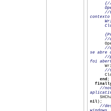
{/
OpenKey
//texto
contexto
WriteS
Close
{P
//chave
OpenK
//
se abre 
//pelo 
foi aber
Write
//
Close
end
;
finall
//no
aplicati
SHChang
nil
);
//de
windows