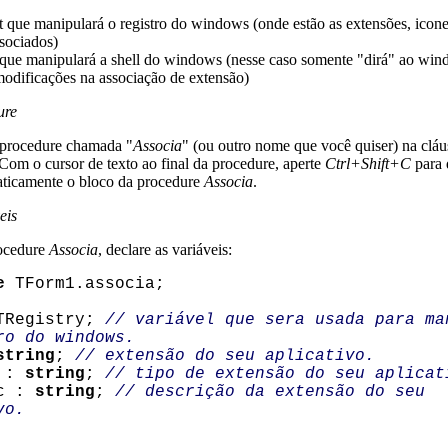
t que manipulará o registro do windows (onde estão as extensões, icone
ssociados)
 que manipulará a shell do windows (nesse caso somente "dirá" ao wi
modificações na associação de extensão)
ure
procedure chamada "
Associa
" (ou outro nome que você quiser) na cláu
Com o cursor de texto ao final da procedure, aperte
Ctrl+Shift+C
para 
aticamente o bloco da procedure
Associa
.
eis
ocedure
Associa
, declare as variáveis:
e
TForm1.associa;
Registry;
// variável que sera usada para ma
ro do windows.
string
;
// extensão do seu aplicativo.
 :
string
;
// tipo de extensão do seu aplicat
c :
string
;
// descrição da extensão do seu
vo.