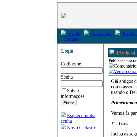
Home
Download
Produto
Contato
Login
[Artigos]
Publicado por to
Codinome
Senha
Olá amigos de
como associar
Salvar
usando o Del
informações
Primeirament
Vamos às par
Esqueci minha
senha
1ª - Uses
Novo Cadastro
Inclua as seg