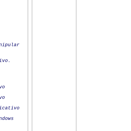
nipular
ivo.
vo
vo
icativo
ndows