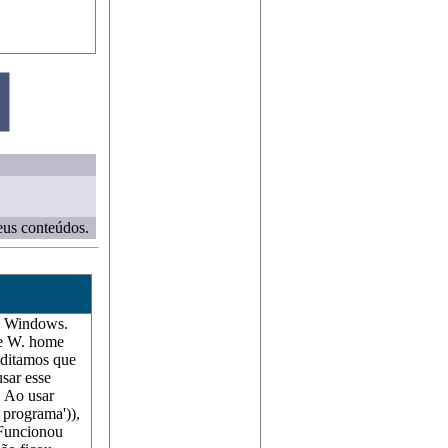
eus conteúdos.
no Windows.
 e W. home
reditamos que
sar esse
 Ao usar
programa')),
 Funcionou