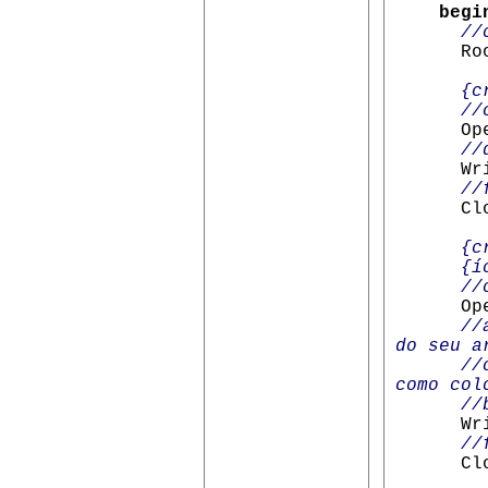
begi
//
RootKey
{c
//cria 
OpenKe
//
Write
//
Close
{c
{ícone
//chave
OpenK
//
do seu a
//o cam
como col
//bibl
Write
//
Close