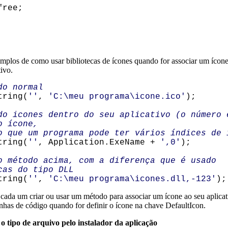
ree;
mplos de como usar bibliotecas de ícones quando for associar um ícone
tivo.
do normal
ring(
''
,
'C:\meu programa\icone.ico'
);
 icones dentro do seu aplicativo (o número 
o ícone,
que um programa pode ter vários índices de 
ring(
''
, Application.ExeName +
',0'
);
o método acima, com a diferença que é usado
cas do tipo DLL
ring(
''
,
'C:\meu programa\icones.dll,-123'
);
cada um criar ou usar um método para associar um ícone ao seu aplicat
nhas de código quando for definir o ícone na chave DefaultIcon.
o tipo de arquivo pelo instalador da aplicação