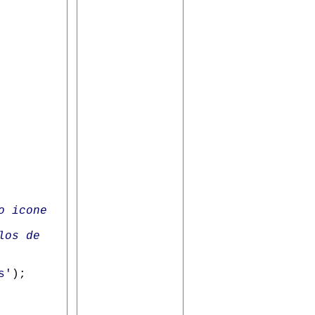
o icone
los de
s'
);