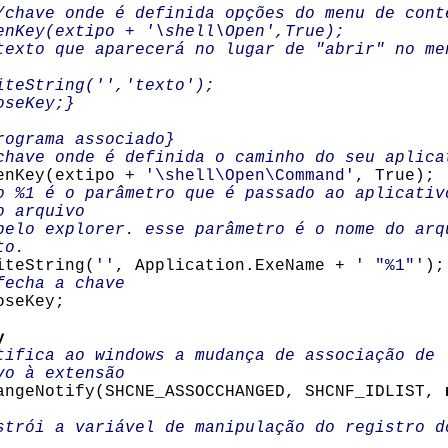
/chave onde é definida opções do menu de cont
(extipo + '\shell\Open',True);
 que aparecerá no lugar de "abrir" no me
tring('','texto');
Key;}
rograma associado}
 onde é definida o caminho do seu aplica
ey(extipo +
'\shell\Open\Command'
, True);
o %1 é o parâmetro que é passado ao aplicativ
o arquivo
explorer. esse parâmetro é o nome do arqu
to.
String(
''
, Application.ExeName +
' "%1"'
);
fecha a chave
Key;
y
tifica ao windows a mudança de associação de
vo à extensão
eNotify(SHCNE_ASSOCCHANGED, SHCNF_IDLIST,
strói a variável de manipulação do registro d