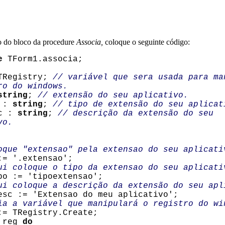
o do bloco da procedure
Associa,
coloque o seguinte código:
e
TForm1.associa;
Registry;
// variável que sera usada para ma
ro do windows.
string
;
// extensão do seu aplicativo.
 :
string
;
// tipo de extensão do seu aplicat
c :
string
;
// descrição da extensão do seu
vo.
oque "extensao" pela extensao do seu aplicati
'.extensao';
ui coloque o tipo da extensao do seu aplicati
:= 'tipoextensao';
ui coloque a descrição da extensão do seu apl
 := 'Extensao do meu aplicativo';
ia a variável que manipulará o registro do wi
TRegistry.Create;
reg
do