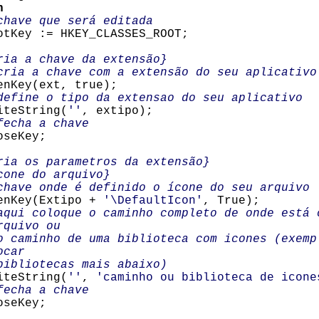
n
chave que será editada
 := HKEY_CLASSES_ROOT;
ria a chave da extensão}
a chave com a extensão do seu aplicativo
y(ext, true);
define o tipo da extensao do seu aplicativo
String(
''
, extipo);
fecha a chave
Key;
ria os parametros da extensão}
 do arquivo}
 onde é definido o ícone do seu arquivo
ey(Extipo +
'\DefaultIcon'
, True);
aqui coloque o caminho completo de onde está 
rquivo ou
inho de uma biblioteca com icones (exemp
ocar
iotecas mais abaixo)
String(
''
,
'caminho ou biblioteca de icone
fecha a chave
Key;