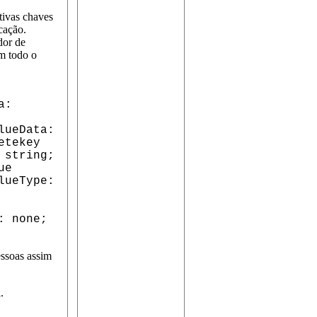
tivas chaves
cação.
dor de
em todo o
a:
lueData:
etekey
 string;
ue
lueType:
: none;
essoas assim
.