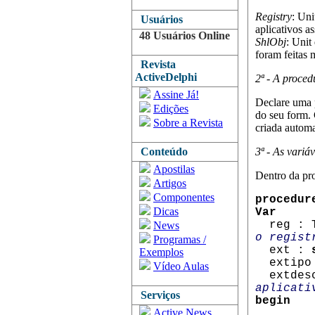
Registry
: Uni
Usuários
aplicativos a
48 Usuários Online
ShlObj
: Unit
foram feitas 
Revista
ActiveDelphi
2ª - A proced
Assine Já!
Declare uma 
Edições
do seu form. 
Sobre a Revista
criada autom
Conteúdo
3ª - As variáv
Apostilas
Dentro da pr
Artigos
Componentes
procedur
Dicas
Var
reg : T
News
o regist
Programas /
ext :
Exemplos
extipo
Vídeo Aulas
extdes
aplicati
Serviços
begin
Active News