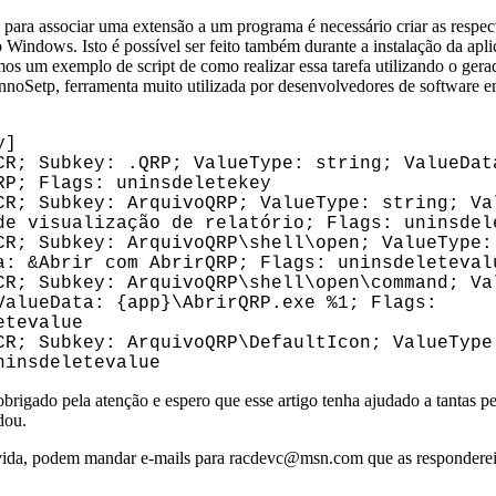
ara associar uma extensão a um programa é necessário criar as respec
o Windows. Isto é possível ser feito também durante a instalação da apli
s um exemplo de script de como realizar essa tarefa utilizando o gera
InnoSetp, ferramenta muito utilizada por desenvolvedores de software 
y]
CR; Subkey: .QRP; ValueType: string; ValueDat
RP; Flags: uninsdeletekey
CR; Subkey: ArquivoQRP; ValueType: string; Va
de visualização de relatório; Flags: uninsdel
CR; Subkey: ArquivoQRP\shell\open; ValueType:
a: &Abrir com AbrirQRP; Flags: uninsdeleteval
CR; Subkey: ArquivoQRP\shell\open\command; Va
ValueData: {app}\AbrirQRP.exe %1; Flags:
etevalue
CR; Subkey: ArquivoQRP\DefaultIcon; ValueType
ninsdeletevalue
brigado pela atenção e espero que esse artigo tenha ajudado a tantas p
dou.
ida, podem mandar e-mails para racdevc@msn.com que as responderei