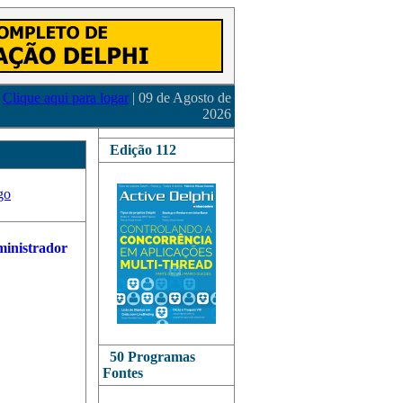
Clique aqui para logar
| 09 de Agosto de
2026
Edição 112
go
50 Programas
Fontes