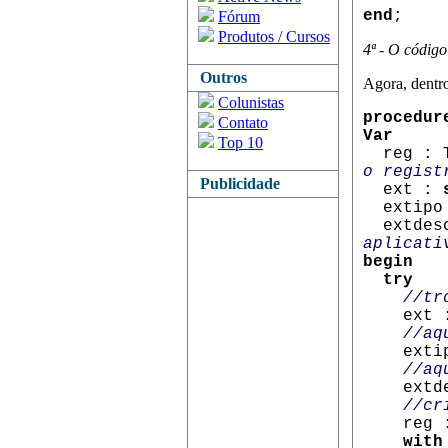
end
;
Fórum
Produtos / Cursos
4ª - O código
Outros
Agora, dentr
Colunistas
procedur
Contato
Var
Top 10
reg : T
o regist
Publicidade
ext :
extipo
extdes
aplicati
begin
try
//tr
ext := 
//aq
extipo 
//aq
extdesc
//cr
reg := 
with