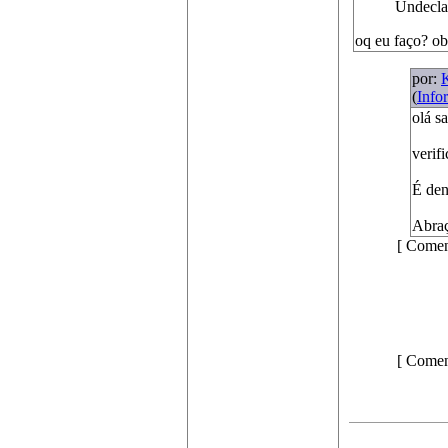
Undeclar
oq eu faço? ob
por:
K
(
Info
olá s
verif
É den
Abra
[ Comen
[ Comen