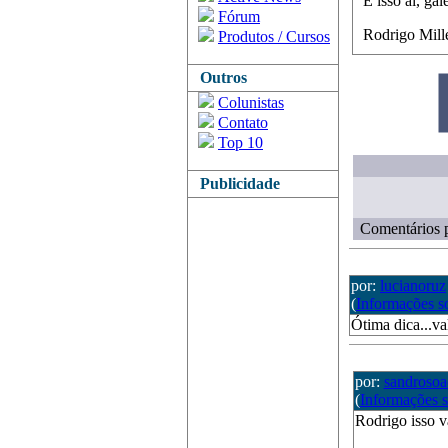
É isso aí, gal
Fórum
Rodrigo Mill
Produtos / Cursos
Outros
Colunistas
Contato
Top 10
Publicidade
Comentários p
por:
lucianoruz
(
Informações s
Ótima dica...va
por:
sandrosoa
(
Informações 
Rodrigo isso 