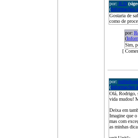
por:
JLD
(sig
(
Informações 
Gostaria de sa
como de proced
por:
R
(
Infor
Sim, p
[ Comen
por:
miltinhom
(
Informações 
Olá, Rodrigo, 
vida mudou! M
Deixa em també
Imagine que o
mas com exceç
as minhas dica
unit Unit1;