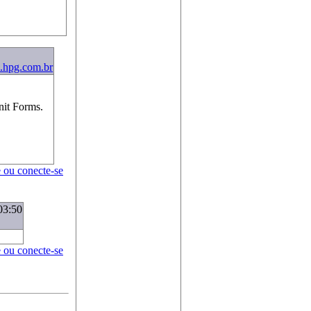
i.hpg.com.br
nit Forms.
e ou conecte-se
03:50
e ou conecte-se