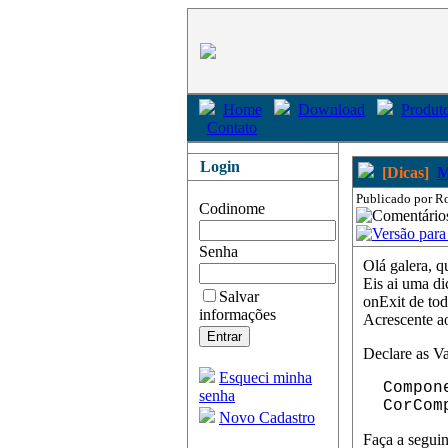
Home
Download
Produto
Contato
Login
[Dicas]
M
Publicado por Ro
Codinome
Senha
Olá galera, 
Eis ai uma di
Salvar
onExit de to
informações
Acrescente ao
Declare as Va
Esqueci minha
Compone
senha
CorComp
Novo Cadastro
Faça a seguin