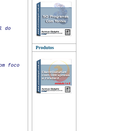
l do
Produtos
om foco