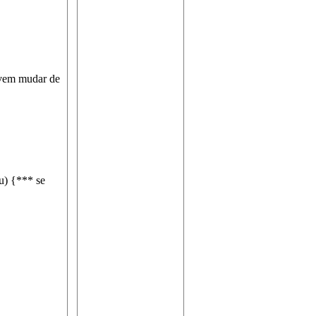
devem mudar de
u) {*** se