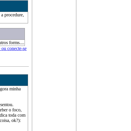
 a procedure,
tros forms....
e ou conecte-se
agora minha
sentou.
ber o foco,
dica toda com
coisa, ok?):