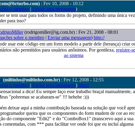
ecom@brturbo.com)
: Fev 10, 2008 - 10:12
sobre o membro
|
Enviar uma mensagem
)
ber se tem usar para todos os forms do projeto, definindo uma única vez
er para isso?
odrigoMiller
(rodrigomiller@ig.com.br)
: Fev 21, 2008 - 08:01
mações sobre o membro
|
Enviar uma mensagem
)
http://
ode usar este código em um form modelo a partir dele (herança) criar ou
tários não permitidos para usuários anônimos. Por gentileza,
registre-s
ao sistema
s
(miltinho@miltinho.com.br)
: Fev 12, 2008 - 12:55
sobre o membro
|
Enviar uma mensagem
)
http://
sensacional a dica! Eu sempre faço esse trabalho braçal manualmente, 
eus "pobremas se acabaram-se" !!! hehehe :)))
m deixar aqui a minha contribuição baseada na solução que você apre
 programador queira que os componentes do form mudem de cor ao rece
ão do componente "Edit2" e do "ComboBox1" (transcrevo aqui a sua 
s comentadas, com *** para facilitar ver onde foi que eu incluí alguma 