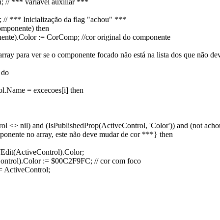
 // *** variável auxiliar ***
; // *** Inicialização da flag "achou" ***
omponente) then
nte).Color := CorComp; //cor original do componente
 array para ver se o componente focado não está na lista dos que não 
 do
ol.Name = excecoes[i] then
rol <> nil) and (IsPublishedProp(ActiveControl, 'Color')) and (not acho
onente no array, este não deve mudar de cor ***} then
dit(ActiveControl).Color;
ontrol).Color := $00C2F9FC; // cor com foco
 ActiveControl;