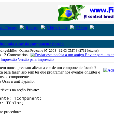
s / Cursos
Revista
Vídeo Aulas
Fórum
udando a cor do componente focado
drigoMiller : Quinta, Fevereiro 07, 2008 - 12:03 GMT-3 (2731 leituras)
12 Comentários
Enviar para um a
Versão para impressão
quem nunca precisou alterar a cor de um componente focado?
ca para fazer isso sem ter que programar nos eventos onEnter e
dos os componentes.
 Uses a unit Typinfo;
riáveis na seção Private:
nte: Tcomponent;
: TColor;
te procedure: