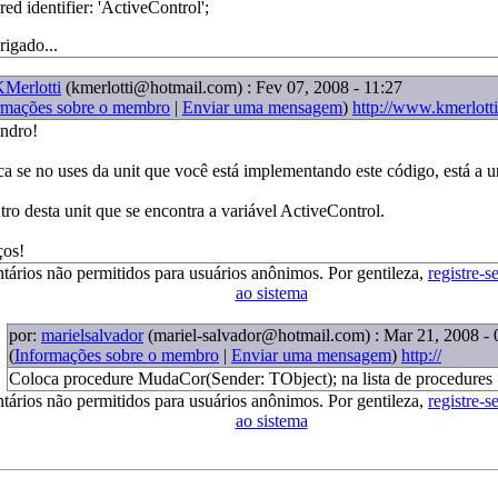
ed identifier: 'ActiveControl';
rigado...
Merlotti
(kmerlotti@hotmail.com)
: Fev 07, 2008 - 11:27
rmações sobre o membro
|
Enviar uma mensagem
)
http://www.kmerlott
andro!
ica se no uses da unit que você está implementando este código, está a u
tro desta unit que se encontra a variável ActiveControl.
ços!
tários não permitidos para usuários anônimos. Por gentileza,
registre-s
ao sistema
por:
marielsalvador
(mariel-salvador@hotmail.com)
: Mar 21, 2008 - 
(
Informações sobre o membro
|
Enviar uma mensagem
)
http://
Coloca procedure MudaCor(Sender: TObject); na lista de procedures
tários não permitidos para usuários anônimos. Por gentileza,
registre-s
ao sistema