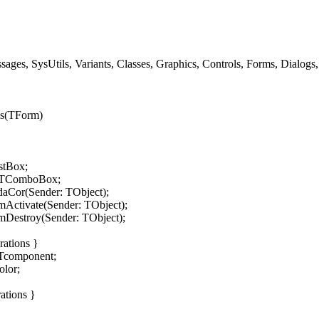
ges, SysUtils, Variants, Classes, Graphics, Controls, Forms, Dialogs,
ss(TForm)
stBox;
TComboBox;
aCor(Sender: TObject);
mActivate(Sender: TObject);
mDestroy(Sender: TObject);
rations }
Tcomponent;
lor;
ations }