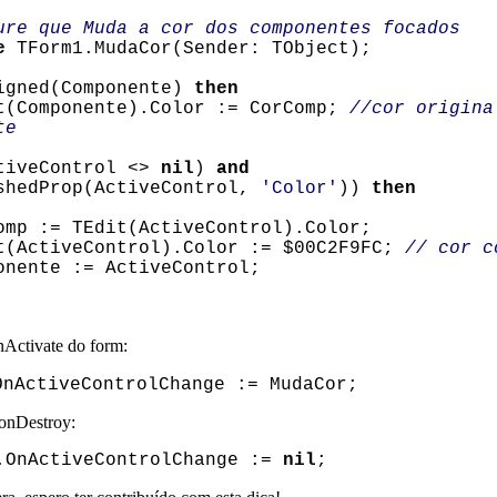
ure que Muda a cor dos componentes focados
e
TForm1.MudaCor(Sender: TObject);
gned(Componente)
then
omponente).Color := CorComp;
//cor origina
te
iveControl <>
nil
)
and
shedProp(ActiveControl,
'Color'
))
then
 := TEdit(ActiveControl).Color;
ctiveControl).Color := $00C2F9FC;
// cor c
nte := ActiveControl;
Activate do form:
OnActiveControlChange := MudaCor;
onDestroy:
OnActiveControlChange :=
nil
;