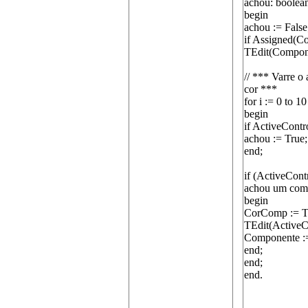
achou: boolean;
begin
achou := False
if Assigned(C
TEdit(Compone
// *** Varre o
cor ***
for i := 0 to 10
begin
if ActiveContr
achou := True;
end;
if (ActiveCont
achou um comp
begin
CorComp := TE
TEdit(ActiveC
Componente :=
end;
end;
end.