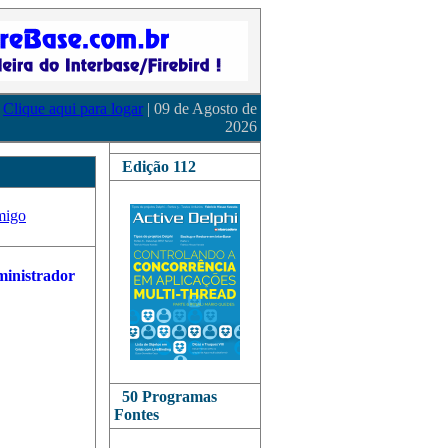
Clique aqui para logar
| 09 de Agosto de
2026
Edição 112
migo
50 Programas
Fontes