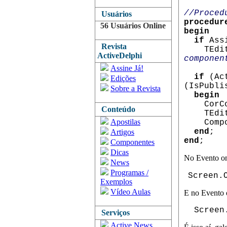
//Proced
Usuários
procedur
56 Usuários Online
begin
if
Assi
Revista
TEdit(C
ActiveDelphi
componen
Assine Já!
if
(Act
Edições
(IsPubli
Sobre a Revista
begin
CorComp
Conteúdo
TEdit(A
Apostilas
Compone
end
;
Artigos
end
;
Componentes
Dicas
No Evento on
News
Programas /
Screen.
Exemplos
Vídeo Aulas
E no Evento 
Screen.
Serviços
Active News