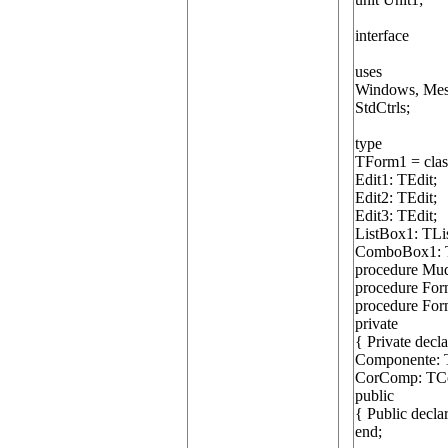
interface
uses
Windows, Messa
StdCtrls;
type
TForm1 = cla
Edit1: TEdit;
Edit2: TEdit;
Edit3: TEdit;
ListBox1: TLi
ComboBox1: 
procedure Mud
procedure For
procedure For
private
{ Private decla
Componente: 
CorComp: TCo
public
{ Public declar
end;