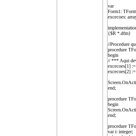
var
Form1: TForm
excecoes: arra
implementatio
{$R *.dfm}
//Procedure q
procedure TFo
begin
// *** Aqui d
excecoes[1] := 
excecoes[2] :
Screen.OnAct
end;
procedure TFo
begin
Screen.OnActi
end;
procedure TFo
var i: integer;