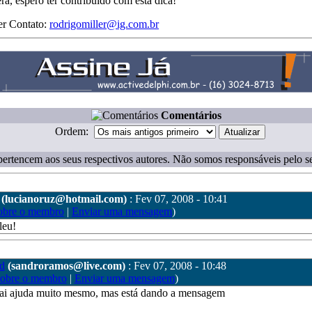
era, espero ter contribuído com esta dica!
er Contato:
rodrigomiller@ig.com.br
Comentários
Ordem:
ertencem aos seus respectivos autores. Não somos responsáveis pelo s
(lucianoruz@hotmail.com)
: Fev 07, 2008 - 10:41
obre o membro
|
Enviar uma mensagem
)
leu!
d
(sandroramos@live.com)
: Fev 07, 2008 - 10:48
sobre o membro
|
Enviar uma mensagem
)
vai ajuda muito mesmo, mas está dando a mensagem