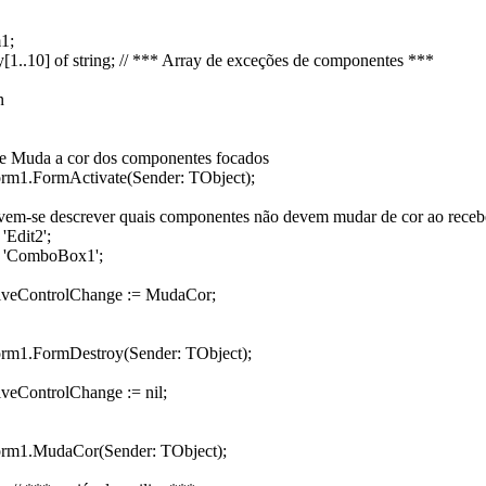
1;
y[1..10] of string; // *** Array de exceções de componentes ***
n
ue Muda a cor dos componentes focados
rm1.FormActivate(Sender: TObject);
evem-se descrever quais componentes não devem mudar de cor ao receb
'Edit2';
= 'ComboBox1';
iveControlChange := MudaCor;
rm1.FormDestroy(Sender: TObject);
veControlChange := nil;
rm1.MudaCor(Sender: TObject);