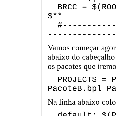
BRCC = $(ROO
$**
#------------
-------------
Vamos começar agora
abaixo do cabeçalho
os pacotes que iremos
PROJECTS = P
PacoteB.bpl P
Na linha abaixo col
default: $(P