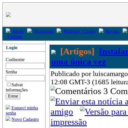
Home
Download
Produtos / Cursos
Revista
Contato
Login
[Artigos]
Instala
uma única vez
Codinome
Senha
Publicado por luiscamargo
12:08 GMT-3 (1685 leitur
Salvar
3 Com
informações
Esqueci minha
amigo
senha
Novo Cadastro
impressão