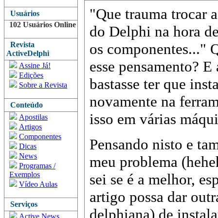
"Que trauma trocar a
Usuários
102 Usuários Online
do Delphi na hora de
Revista
os componentes..." 
ActiveDelphi
esse pensamento? E 
Assine Já!
Edições
bastasse ter que ins
Sobre a Revista
novamente na ferrame
Conteúdo
isso em várias máqui
Apostilas
Artigos
Componentes
Pensando nisto e ta
Dicas
News
meu problema (heheh
Programas /
Exemplos
sei se é a melhor, es
Vídeo Aulas
artigo possa dar out
Serviços
delphiana) de instal
Active News