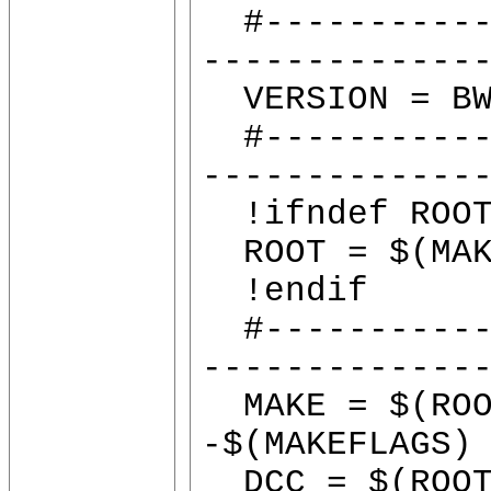
#------------
-------------
VERSION = BW
#------------
-------------
!ifndef ROO
ROOT = $(MAK
!endif
#------------
-------------
MAKE = $(ROO
-$(MAKEFLAGS)
DCC = $(ROOT