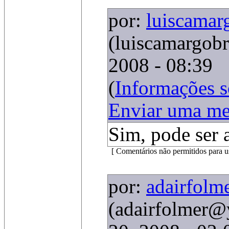
por:
luiscamar
(luiscamargob
2008 - 08:39
(
Informações 
Enviar uma m
Sim, pode ser 
[ Comentários não permitidos para u
por:
adairfolm
(adairfolmer@