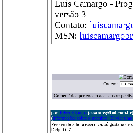
Luis Camargo - Prog
versão 3
Contato:
luiscamar
MSN:
luiscamargob
Ordem:
Comentários pertencem aos seus respectiv
por:
EdsonSSantos
(essantos@bol.com.br
(
Informações sobre o membro
|
Enviar uma
Veio em boa hora essa dica, só gostaria de 
Delphi 6,7.